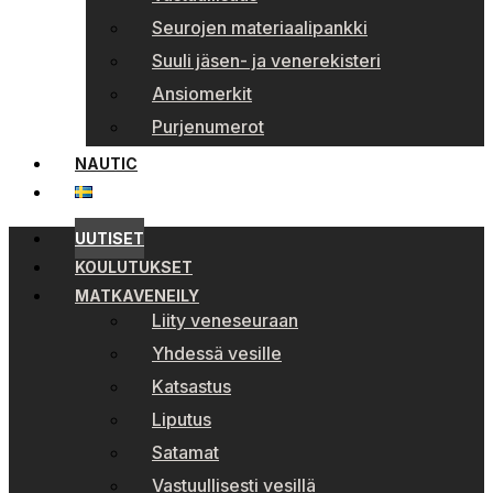
Seurojen materiaalipankki
Suuli jäsen- ja venerekisteri
Ansiomerkit
Purjenumerot
NAUTIC
UUTISET
KOULUTUKSET
MATKAVENEILY
Liity veneseuraan
Yhdessä vesille
Katsastus
Liputus
Satamat
Vastuullisesti vesillä