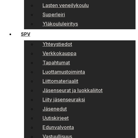
Lasten veneilykoulu
Superleiri
Yläkoululeiritys
SPV
Yhteystiedot
Verkkokauppa
Tapahtumat
Luottamustoiminta
Liittomateriaalit
Jäsenseurat ja luokkaliitot
Liity jäsenseuraksi
Jäsenedut
Uutiskirjeet
Edunvalvonta
Vastuullisuus