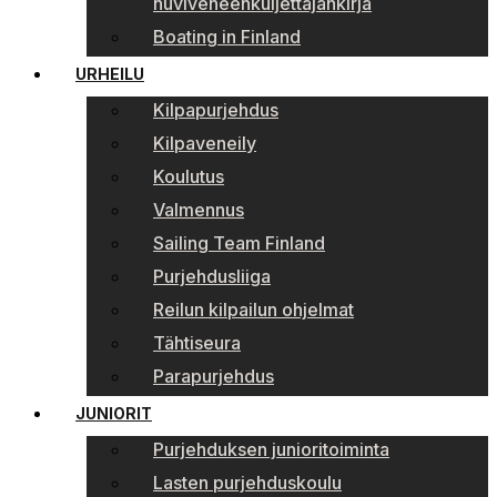
huviveneenkuljettajankirja
Boating in Finland
URHEILU
Kilpapurjehdus
Kilpaveneily
Koulutus
Valmennus
Sailing Team Finland
Purjehdusliiga
Reilun kilpailun ohjelmat
Tähtiseura
Parapurjehdus
JUNIORIT
Purjehduksen junioritoiminta
Lasten purjehduskoulu