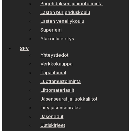
Purjehduksen junioritoiminta
Lasten purjehduskoulu
Lasten veneilykoulu
Superleiri
Yläkoululeiritys
SPV
Yhteystiedot
Verkkokauppa
Tapahtumat
Luottamustoiminta
Liittomateriaalit
Jäsenseurat ja luokkaliitot
Liity jäsenseuraksi
Jäsenedut
Uutiskirjeet