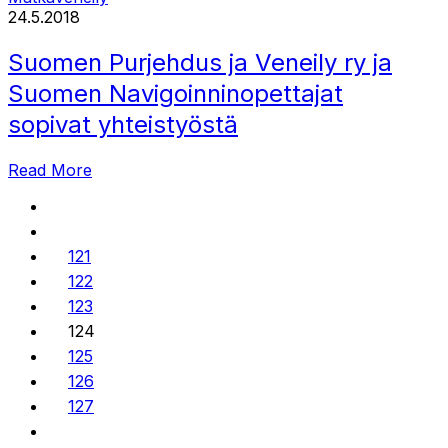
24.5.2018
Suomen Purjehdus ja Veneily ry ja
Suomen Navigoinninopettajat
sopivat yhteistyöstä
Read More
121
122
123
124
125
126
127