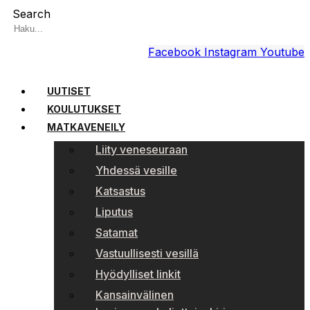
Search
Facebook
Instagram
Youtube
UUTISET
KOULUTUKSET
MATKAVENEILY
Liity veneseuraan
Yhdessä vesille
Katsastus
Liputus
Satamat
Vastuullisesti vesillä
Hyödylliset linkit
Kansainvälinen