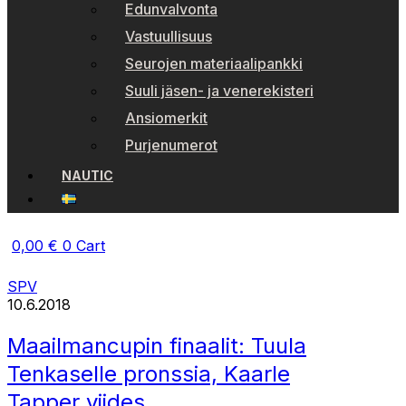
Edunvalvonta
Vastuullisuus
Seurojen materiaalipankki
Suuli jäsen- ja venerekisteri
Ansiomerkit
Purjenumerot
NAUTIC
0,00
€
0
Cart
SPV
10.6.2018
Maailmancupin finaalit: Tuula
Tenkaselle pronssia, Kaarle
Tapper viides