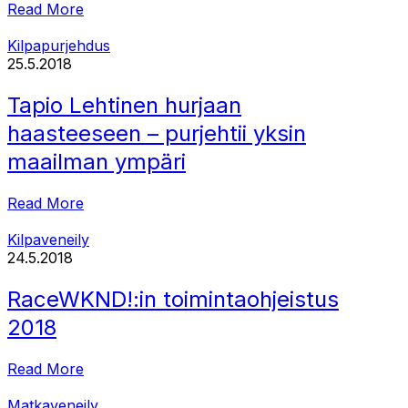
Read More
Kilpapurjehdus
25.5.2018
Tapio Lehtinen hurjaan
haasteeseen – purjehtii yksin
maailman ympäri
Read More
Kilpaveneily
24.5.2018
RaceWKND!:in toimintaohjeistus
2018
Read More
Matkaveneily