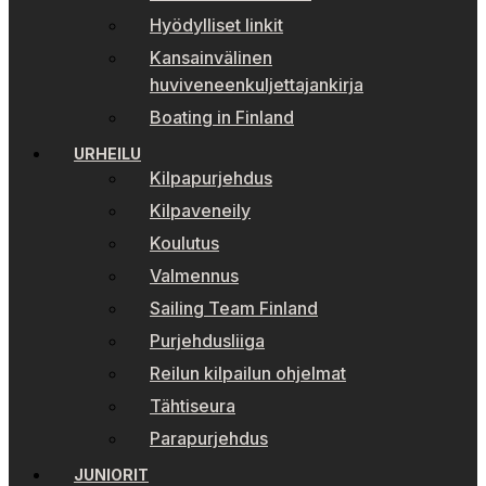
Hyödylliset linkit
Kansainvälinen
huviveneenkuljettajankirja
Boating in Finland
URHEILU
Kilpapurjehdus
Kilpaveneily
Koulutus
Valmennus
Sailing Team Finland
Purjehdusliiga
Reilun kilpailun ohjelmat
Tähtiseura
Parapurjehdus
JUNIORIT