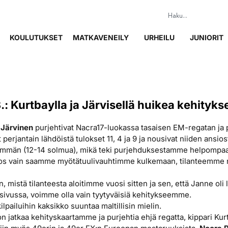
KOULUTUKSET
MATKAVENEILY
URHEILU
JUNIORIT
: Kurtbaylla ja Järvisellä huikea kehityks
 Järvinen
purjehtivat Nacra17-luokassa tasaisen EM-regatan ja pä
 perjantain lähdöistä tulokset 11, 4 ja 9 ja nousivat niiden ansiosta
emmän (12-14 solmua), mikä teki purjehduksestamme helpompaa
os vain saamme myötätuulivauhtimme kulkemaan, tilanteemme nä
, mistä tilanteesta aloitimme vuosi sitten ja sen, että Janne ol
 sivussa, voimme olla vain tyytyväisiä kehitykseemme.
lpailuihin kaksikko suuntaa maltillisin mielin.
n jatkaa kehityskaartamme ja purjehtia ehjä regatta, kippari Kur