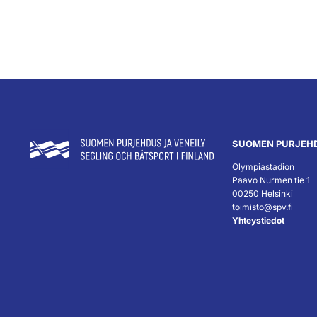
SUOMEN PURJEHD
Olympiastadion
Paavo Nurmen tie 1
00250 Helsinki
toimisto@spv.fi
Yhteystiedot
``