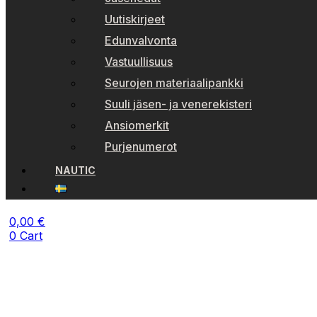
Uutiskirjeet
Edunvalvonta
Vastuullisuus
Seurojen materiaalipankki
Suuli jäsen- ja venerekisteri
Ansiomerkit
Purjenumerot
NAUTIC
0,00
€
0
Cart