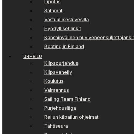
Liputus
Satamat
Vastuullisesti vesillä
Hyödylliset linkit
Kansainvälinen huviveneenkuljettajankir
Boating in Finland
URHEILU
Kilpapurjehdus
Kilpaveneily
Koulutus
Valmennus
Sailing Team Finland
Purjehdusliiga
Reilun kilpailun ohjelmat
Tähtiseura