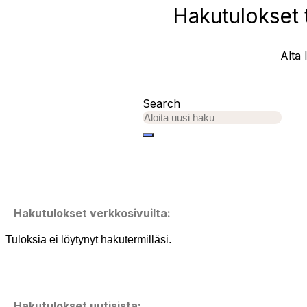
Hakutulokset t
Alta 
Search
Hakutulokset verkkosivuilta:
Tuloksia ei löytynyt hakutermilläsi.
Hakutulokset uutisista: