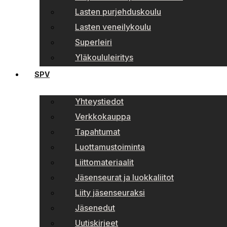
Lasten purjehduskoulu
Lasten veneilykoulu
Superleiri
Yläkoululeiritys
SPV
Yhteystiedot
Verkkokauppa
Tapahtumat
Luottamustoiminta
Liittomateriaalit
Jäsenseurat ja luokkaliitot
Liity jäsenseuraksi
Jäsenedut
Uutiskirjeet