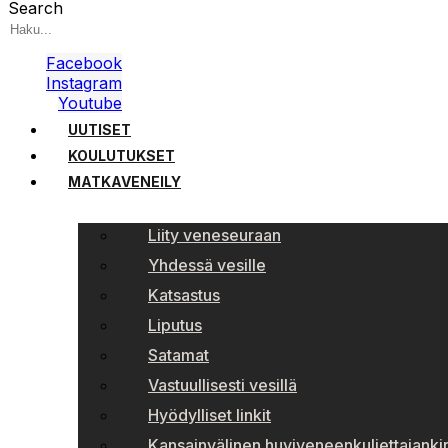
Search
Facebook
Instagram
Youtube
UUTISET
KOULUTUKSET
MATKAVENEILY
Liity veneseuraan
Yhdessä vesille
Katsastus
Liputus
Satamat
Vastuullisesti vesillä
Hyödylliset linkit
Kansainvälinen huviveneenkuljettajankir