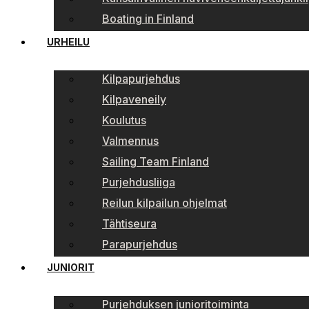
Boating in Finland
URHEILU
Kilpapurjehdus
Kilpaveneily
Koulutus
Valmennus
Sailing Team Finland
Purjehdusliiga
Reilun kilpailun ohjelmat
Tähtiseura
Parapurjehdus
JUNIORIT
Purjehduksen junioritoiminta