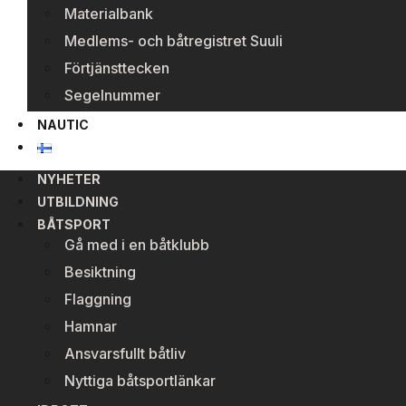
Materialbank
Medlems- och båtregistret Suuli
Förtjänsttecken
Segelnummer
NAUTIC
NYHETER
UTBILDNING
BÅTSPORT
Gå med i en båtklubb
Besiktning
Flaggning
Hamnar
Ansvarsfullt båtliv
Nyttiga båtsportlänkar