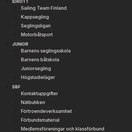
IDROTT
Sailing Team Finland
Kappsegling
Seglingsligan
Motorbåtsport
JUNIOR
Barnens seglingsskola
Barnens båtskola
Juniorsegling
Högstadieläger
SBF
Kontaktuppgifter
Nätbutiken
Förtroendeverksamhet
Förbundsmaterial
Medlemsföreningar och klassförbund