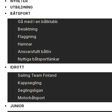
NYHETER
UTBILDNING
BÅTSPORT
Gå med i en båtklubb
Besiktning
Flaggning
Hamnar
Ansvarsfullt båtliv
Nyttiga båtsportlänkar
IDROTT
Sailing Team Finland
Kappsegling
Seglingsligan
Motorbåtsport
JUNIOR