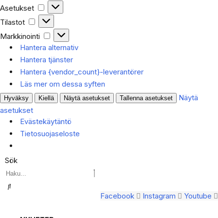
Asetukset
Asetukset
Tilastot
Tilastot
Markkinointi
Markkinointi
Hantera alternativ
Hantera tjänster
Hantera {vendor_count}-leverantörer
Läs mer om dessa syften
Näytä
Hyväksy
Kiellä
Näytä asetukset
Tallenna asetukset
asetukset
Evästekäytäntö
Tietosuojaseloste
Sök
Facebook
Instagram
Youtube