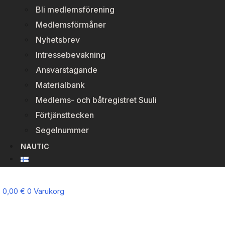
Bli medlemsförening
Medlemsförmåner
Nyhetsbrev
Intressebevakning
Ansvarstagande
Materialbank
Medlems- och båtregistret Suuli
Förtjänsttecken
Segelnummer
NAUTIC
0,00
€
0
Varukorg