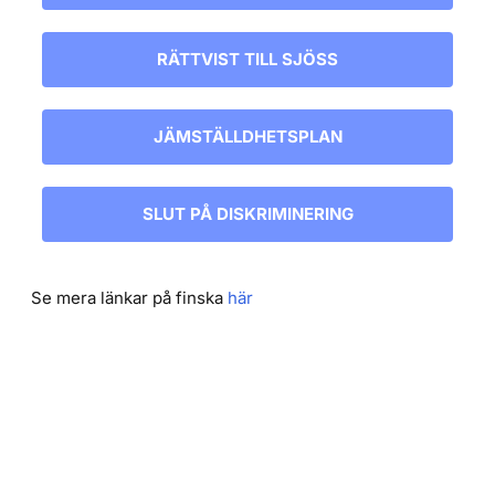
RÄTTVIST TILL SJÖSS
JÄMSTÄLLDHETSPLAN
SLUT PÅ DISKRIMINERING
Se mera länkar på finska
här