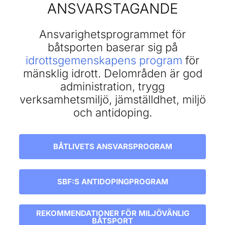
ANSVARSTAGANDE
Ansvarighetsprogrammet för
båtsporten baserar sig på
idrottsgemenskapens program
för
mänsklig idrott. Delområden är god
administration, trygg
verksamhetsmiljö, jämställdhet, miljö
och antidoping.
BÅTLIVETS ANSVARSPROGRAM
SBF:S ANTIDOPINGPROGRAM
REKOMMENDATIONER FÖR MILJÖVÄNLIG
BÅTSPORT