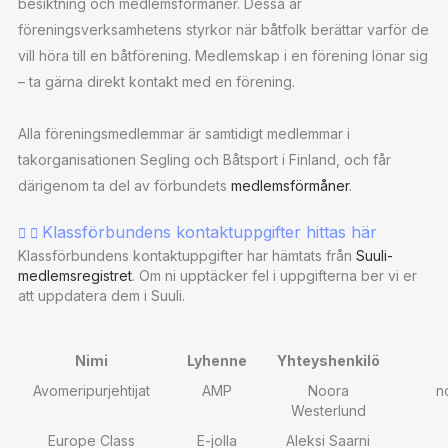
besiktning och medlemsförmåner. Dessa är
föreningsverksamhetens styrkor när båtfolk berättar varför de
vill höra till en båtförening. Medlemskap i en förening lönar sig
– ta gärna direkt kontakt med en förening.
Alla föreningsmedlemmar är samtidigt medlemmar i
takorganisationen Segling och Båtsport i Finland, och får
därigenom ta del av förbundets
medlemsförmåner
.
Klassförbundens kontaktuppgifter hittas här
Klassförbundens kontaktuppgifter har hämtats från
Suuli-
medlemsregistret
. Om ni upptäcker fel i uppgifterna ber vi er
att uppdatera dem i Suuli.
Nimi
Lyhenne
Yhteyshenkilö
Avomeripurjehtijat
AMP
Noora
n
Westerlund
Europe Class
E-jolla
Aleksi Saarni