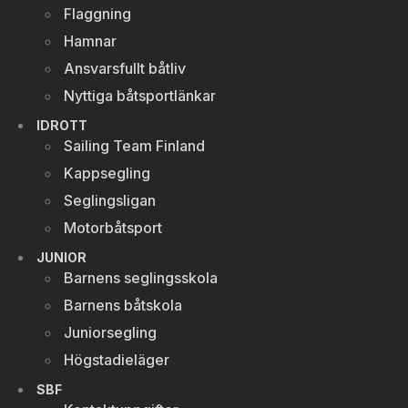
Flaggning
Hamnar
Ansvarsfullt båtliv
Nyttiga båtsportlänkar
IDROTT
Sailing Team Finland
Kappsegling
Seglingsligan
Motorbåtsport
JUNIOR
Barnens seglingsskola
Barnens båtskola
Juniorsegling
Högstadieläger
SBF