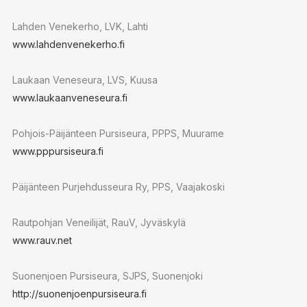
Lahden Venekerho, LVK, Lahti
www.lahdenvenekerho.fi
Laukaan Veneseura, LVS, Kuusa
www.laukaanveneseura.fi
Pohjois-Päijänteen Pursiseura, PPPS, Muurame
www.pppursiseura.fi
Päijänteen Purjehdusseura Ry, PPS, Vaajakoski
Rautpohjan Veneilijät, RauV, Jyväskylä
www.rauv.net
Suonenjoen Pursiseura, SJPS, Suonenjoki
http://suonenjoenpursiseura.fi