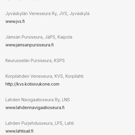
Jyväskylän Veneseura Ry, JVS, Jyväskylä
www.jvs.fi
Jämsän Pursiseura, JäPS, Kaipola
www.jamsanpursiseura.fi
Keurusselän Pursiseura, KSPS
Korpilahden Veneseura, KVS, Korpilahti
http://kvs.kotisivukone.com
Lahden Navigaatioseura Ry, LNS
www.lahdennavigaatioseura.fi
Lahden Purjehdusseura, LPS, Lahti
www.lahtisail.fi