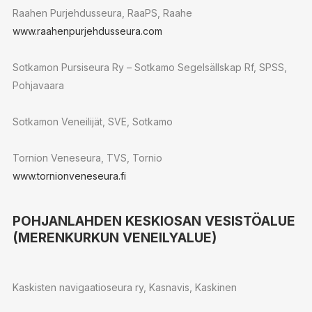
Raahen Purjehdusseura, RaaPS, Raahe
www.raahenpurjehdusseura.com
Sotkamon Pursiseura Ry – Sotkamo Segelsällskap Rf, SPSS,
Pohjavaara
Sotkamon Veneilijät, SVE, Sotkamo
Tornion Veneseura, TVS, Tornio
www.tornionveneseura.fi
POHJANLAHDEN KESKIOSAN VESISTÖALUE
(MERENKURKUN VENEILYALUE)
Kaskisten navigaatioseura ry, Kasnavis, Kaskinen