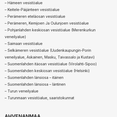
– Hämeen vesistöalue
– Keitele-Päijänteen vesistöalue
– Perämeren eteläosan vesistöalue
– Perämeren, Kemijoen Ja Oulunjoen vesistöalue
– Pohjanlahden keskiosan vesistöalue (Merenkurkun
veneilyalue)
– Saimaan vesistöalue
– Selkämeren vesistöalue (Uudenkaupungin-Porin
veneilyalue, Askainen, Masku, Taivassalo ja Kustavi)
– Suomenlahden itäosan vesistöalue (Virolahti-Sipoo)
– Suomenlahden keskiosan vesistöalue (Helsinki)
– Suomenlahden länsiosa – itäinen
– Suomenlahden länsiosa – läntinen
– Turun veneilyalue
– Turunmaan vesistöalue, saaristokunnat
AHVENANMAA