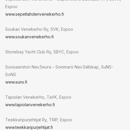
Espoo
www.sepetlahdenvenekerho.fi
Soukan Venekerho Ry, SVK, Espoo
www.soukanvenekerho.fi
Stonebay Yacht Club Ry, SBYC, Espoo
Suvisaariston Nav.Seura – Sommarö Nav.Sällskap, SuNS-
SoNS
www.suns.fi
Tapiolan Venekerho, TaVK, Espoo
www.tapiolanvenekerho.fi
Teekkaripurjehtijat Ry, TRIP, Espoo
www.teekkaripurjehtijat.fi