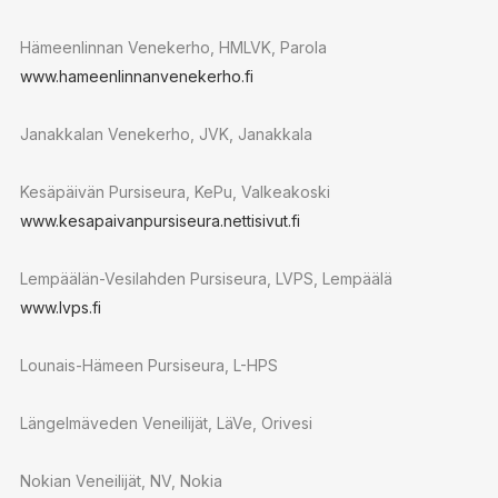
Hämeenlinnan Venekerho, HMLVK, Parola
www.hameenlinnanvenekerho.fi
Janakkalan Venekerho, JVK, Janakkala
Kesäpäivän Pursiseura, KePu, Valkeakoski
www.kesapaivanpursiseura.nettisivut.fi
Lempäälän-Vesilahden Pursiseura, LVPS, Lempäälä
www.lvps.fi
Lounais-Hämeen Pursiseura, L-HPS
Längelmäveden Veneilijät, LäVe, Orivesi
Nokian Veneilijät, NV, Nokia