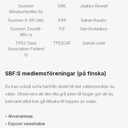
Suomen
SWL
Jaakko Rewell
Windsurferliitto Ry
Suomen X-99 Liitto
X99
Sakari Kausto
Suomen Zoom8-
FIZ
Sari Kivilaakso
liitto ry
TP52 Class
TP52CAF
Samuli Leisti
Association Finland
ry
SBF:S medlemsföreningar (på finska)
Du kan också surfa härifrån direkt till det vattenområde du
väljer. Observera att den lilla grå pilen till höger gör att du
bekvämt alltid kan gå tillbaka till toppen av sidan.
– Ahvenanmaa
– Espoon vesistöalue