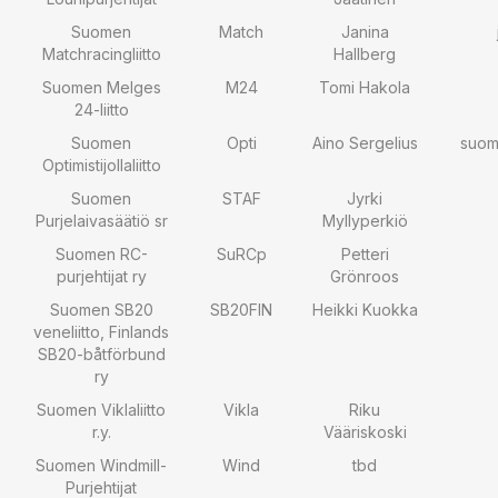
Suomen
Match
Janina
Matchracingliitto
Hallberg
Suomen Melges
M24
Tomi Hakola
24-liitto
Suomen
Opti
Aino Sergelius
suome
Optimistijollaliitto
Suomen
STAF
Jyrki
Purjelaivasäätiö sr
Myllyperkiö
Suomen RC-
SuRCp
Petteri
purjehtijat ry
Grönroos
Suomen SB20
SB20FIN
Heikki Kuokka
veneliitto, Finlands
SB20-båtförbund
ry
Suomen Viklaliitto
Vikla
Riku
r.y.
Vääriskoski
Suomen Windmill-
Wind
tbd
Purjehtijat