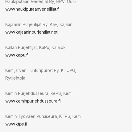
Haukiputaan Veneilijät Ry, HPV, Oulu
www.haukiputaanveneilijat.fi
Kajaanin Purjehtijat Ry, KaP, Kajaani
www.kajaaninpurjehtijat.net
Kallan Purjehtijat, KaPu, Kalajoki
www.kapu.fi
Kemijärven Tunturipurret Ry, KTUPU,
Rytilehtola
Kemin Purjehdusseura, KePS, Kemi
www.keminpurjehdusseura.fi
Kemin Työväen Pursiseura, KTPS, Kemi
www.ktps.fi