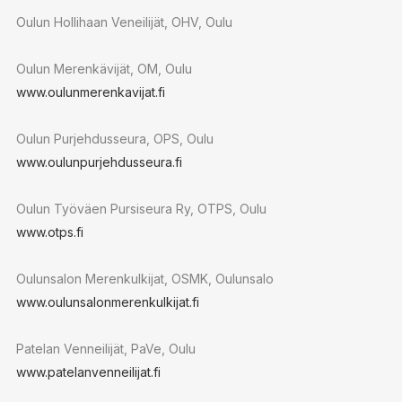
Oulun Hollihaan Veneilijät, OHV, Oulu
Oulun Merenkävijät, OM, Oulu
www.oulunmerenkavijat.fi
Oulun Purjehdusseura, OPS, Oulu
www.oulunpurjehdusseura.fi
Oulun Työväen Pursiseura Ry, OTPS, Oulu
www.otps.fi
Oulunsalon Merenkulkijat, OSMK, Oulunsalo
www.oulunsalonmerenkulkijat.fi
Patelan Venneilijät, PaVe, Oulu
www.patelanvenneilijat.fi