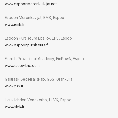
www.espoonmerenkulkijat.net
Espoon Merenkävijät, EMK, Espoo
www.emk.fi
Espoon Pursiseura Eps Ry, EPS, Espoo
www.espoonpursiseura.fi
Finnish Powerboat Academy, FinPowA, Espoo
www.racewknd.com
Gallträsk Segelsällskap, GSS, Grankulla
www.gss.fi
Haukilahden Venekerho, HLVK, Espoo
www.hlvk.fi