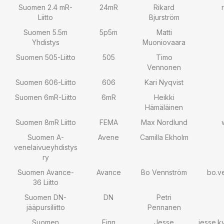
Suomen 2.4 mR-
24mR
Rikard
Liitto
Bjurström
Suomen 5.5m
5p5m
Matti
Yhdistys
Muoniovaara
Suomen 505-Liitto
505
Timo
Vennonen
Suomen 606-Liitto
606
Kari Nyqvist
Suomen 6mR-Liitto
6mR
Heikki
Hämäläinen
Suomen 8mR Liitto
FEMA
Max Nordlund
Suomen A-
Avene
Camilla Ekholm
venelaivueyhdistys
ry
Suomen Avance-
Avance
Bo Vennström
bo.v
36 Liitto
Suomen DN-
DN
Petri
jääpursiliitto
Pennanen
Suomen
Finn
Jesse
jesse.k