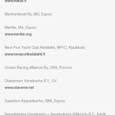
www.matvk.fi
Merihenkiset Ry, MH, Espoo
Meritie, Me, Espoo
www.meritie.org
New Port Yacht Club Keilalahti, NPYC, Klaukkala
www.newportkeilalahti.fi
Ocean Racing Alliance Ry, ORA, Porvoo
Otaniemen Venekerho R.Y, OV
www.otavene.net
Saariston Kipparikerho, SKK, Espoo
Sepetlahden Venekerho – Sepetvikens Båtklubb R.Y., SeVK,