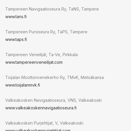
Tampereen Navigaatioseura Ry, TaNS, Tampere
www.tans.fi
Tampereen Pursiseura Ry, TaPS, Tampere
www.taps.fi
Tampereen Veneilijät, Ta-Ve, Pirkkala
www.tampereenveneilijat.com
Toijalan Moottorivenekerho Ry, TMvK, Metsäkansa
www.toijalanmvk.fi
Valkeakosken Navigaatioseura, VNS, Valkeakoski
www.valkeakoskennavigaatioseura.fi
Valkeakosken Purjehtijat, V, Valkeakoski
www.valkeakoskenpurjehtijat.com