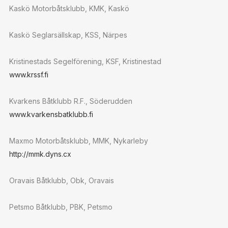
Kaskö Motorbåtsklubb, KMK, Kaskö
Kaskö Seglarsällskap, KSS, Närpes
Kristinestads Segelförening, KSF, Kristinestad
www.krssf.fi
Kvarkens Båtklubb R.F., Söderudden
www.kvarkensbatklubb.fi
Maxmo Motorbåtsklubb, MMK, Nykarleby
http://mmk.dyns.cx
Oravais Båtklubb, Obk, Oravais
Petsmo Båtklubb, PBK, Petsmo