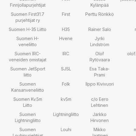
Finnjollapurjehtijat
Kylänpää
Suomen First31.7
First
Perttu Rönkkö
purjehtijat ry
Suomen H-35 Liitto
H35
Rainer Salo
Suomen H-
Hvene
Jyrki
veneliitto
Lindström
Suomen IRC-
IRC
Olof
olof
veneiden omistajat
Rytövaara
Suomen JetSport
SJSL
Esa Taka-
liitto
Prami
Suomen
Folk
Ilppo Kivivuori
Kansanveneliitto
Suomen Kv.5m
kv5m
c/o Eero
Liitto
Lehtinen
Suomen
Lightningliitto
Jarkko
Lightningliitto
Hirvonen
Suomen
Louhi
Mikko
m
Louhipurjehtijat
Jaatinen