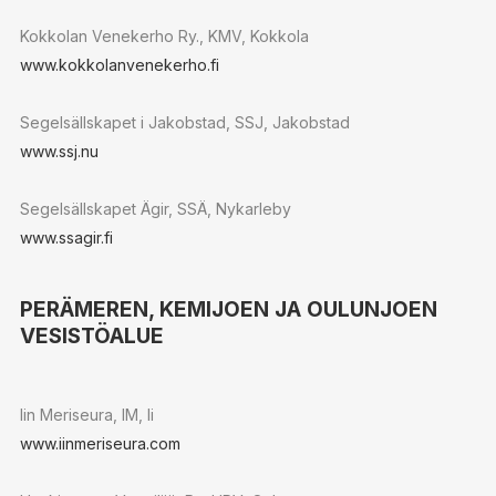
Kokkolan Venekerho Ry., KMV, Kokkola
www.kokkolanvenekerho.fi
Segelsällskapet i Jakobstad, SSJ, Jakobstad
www.ssj.nu
Segelsällskapet Ägir, SSÄ, Nykarleby
www.ssagir.fi
PERÄMEREN, KEMIJOEN JA OULUNJOEN
VESISTÖALUE
Iin Meriseura, IM, Ii
www.iinmeriseura.com