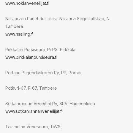
www.nokianveneilijat.fi
Näsijärven Purjehdusseura-Näsijärvi Segelsällskap, N,
Tampere
www.nsailing.fi
Pirkkalan Pursiseura, PirPS, Pirkkala
www.pirkkalanpursiseura.fi
Portaan Purjehduskerho Ry, PP, Porras
Potkuri-67, P-67, Tampere
Sotkanrannan Veneilijät Ry, SRV, Hämeenlinna
www.sotkanrannanveneilijat.fi
Tammelan Veneseura, TaVS,