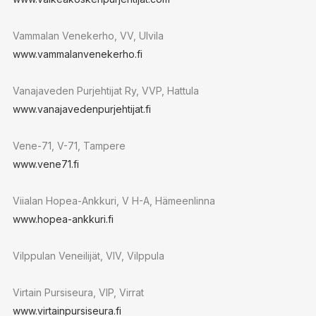
Vammalan Venekerho, VV, Ulvila
www.vammalanvenekerho.fi
Vanajaveden Purjehtijat Ry, VVP, Hattula
www.vanajavedenpurjehtijat.fi
Vene-71, V-71, Tampere
www.vene71.fi
Viialan Hopea-Ankkuri, V H-A, Hämeenlinna
www.hopea-ankkuri.fi
Vilppulan Veneilijät, VIV, Vilppula
Virtain Pursiseura, VIP, Virrat
www.virtainpursiseura.fi