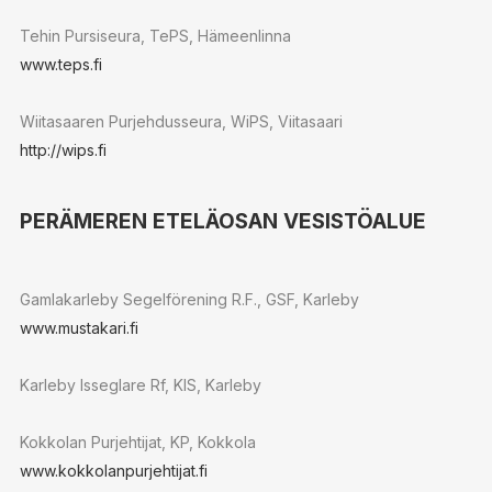
Tehin Pursiseura, TePS, Hämeenlinna
www.teps.fi
Wiitasaaren Purjehdusseura, WiPS, Viitasaari
http://wips.fi
PERÄMEREN ETELÄOSAN VESISTÖALUE
Gamlakarleby Segelförening R.F., GSF, Karleby
www.mustakari.fi
Karleby Isseglare Rf, KIS, Karleby
Kokkolan Purjehtijat, KP, Kokkola
www.kokkolanpurjehtijat.fi