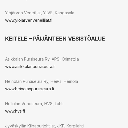
Ylöjärven Veneilijät, YLVE, Kangasala
www.ylojarvenveneilijat.fi
KEITELE – PÄIJÄNTEEN VESISTÖALUE
Asikkalan Pursiseura Ry, APS, Orimattila
www.asikkalanpursiseura.fi
Heinolan Pursiseura Ry, HeiPs, Heinola
www.heinolanpursiseura.fi
Hollolan Veneseura, HVS, Lahti
www.hvs.fi
Jyväskylän Kilpapurjehtijat, JKP, Korpilahti