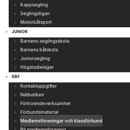
Kappsegling
Seglingsligan
Motorbåtsport
JUNIOR
Barnens seglingsskola
Barnens båtskola
Juniorsegling
Högstadieläger
SBF
Kontaktuppgifter
Nätbutiken
Förtroendeverksamhet
Förbundsmaterial
Medlemsföreningar och klassförbund
Bli medlemsförening