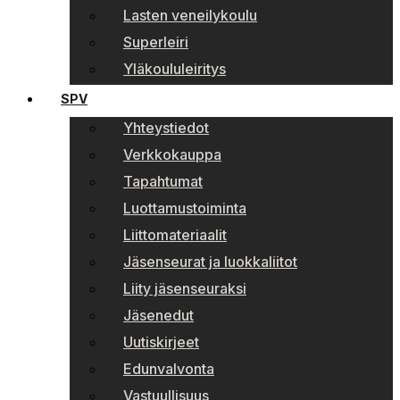
Lasten veneilykoulu
Superleiri
Yläkoululeiritys
SPV
Yhteystiedot
Verkkokauppa
Tapahtumat
Luottamustoiminta
Liittomateriaalit
Jäsenseurat ja luokkaliitot
Liity jäsenseuraksi
Jäsenedut
Uutiskirjeet
Edunvalvonta
Vastuullisuus