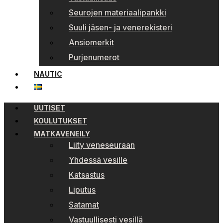
Seurojen materiaalipankki
Suuli jäsen- ja venerekisteri
Ansiomerkit
Purjenumerot
NAUTIC
UUTISET
KOULUTUKSET
MATKAVENEILY
Liity veneseuraan
Yhdessä vesille
Katsastus
Liputus
Satamat
Vastuullisesti vesillä