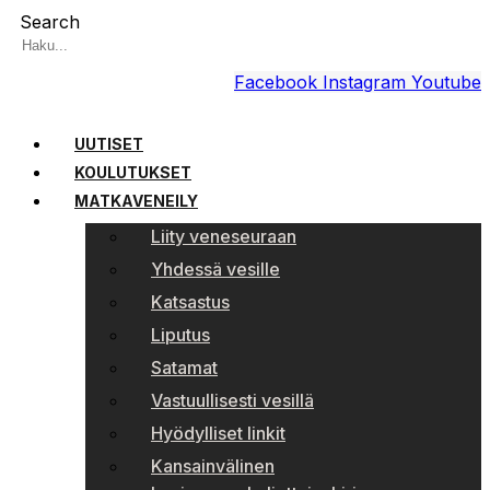
Search
Facebook
Instagram
Youtube
UUTISET
KOULUTUKSET
MATKAVENEILY
Liity veneseuraan
Yhdessä vesille
Katsastus
Liputus
Satamat
Vastuullisesti vesillä
Hyödylliset linkit
Kansainvälinen