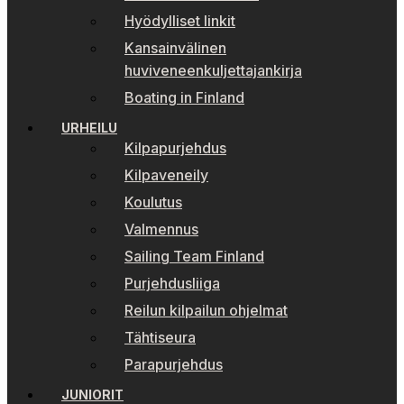
Hyödylliset linkit
Kansainvälinen
huviveneenkuljettajankirja
Boating in Finland
URHEILU
Kilpapurjehdus
Kilpaveneily
Koulutus
Valmennus
Sailing Team Finland
Purjehdusliiga
Reilun kilpailun ohjelmat
Tähtiseura
Parapurjehdus
JUNIORIT