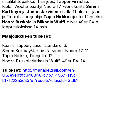
mitalilähtöpaikka. Ihan jees, Tapper virnistää.
Kieler Woche päättyi Nacra 17 -venekunta
Sinem
Kurtbayn
ja
Janne Järvisen
osalta 11:nteen sijaan,
ja Finnjolla-purjehtija
Tapio Nirkko
sijoittui 12:nneksi.
Noora Ruskola
ja
Mikaela Wulff
olivat 49er FX:n
lopputuloksissa 14:nsiä.
Maajoukkueen tulokset:
Kaarle Tapper, Laser standard: 6.
Sinem Kurtbay/Janne Järvinen, Nacra 17: 11.
Tapio Nirkko, Finnjolla: 12.
Noora Ruskola/Mikaela Wulff, 49er FX: 14.
Tulokset:
http://manage2sail.com/en-
US/event/fc346848-c7b7-4567-a15c-
b171222a5c85/#!/results?classId=StdM