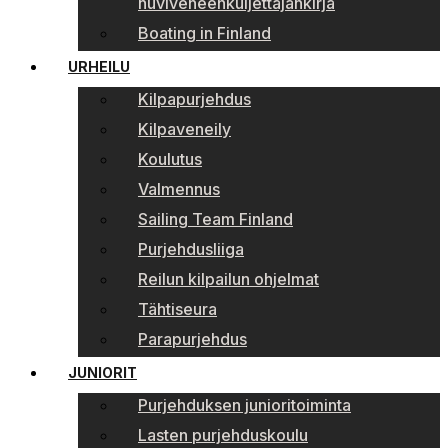
huviveneenkuljettajankirja
Boating in Finland
URHEILU
Kilpapurjehdus
Kilpaveneily
Koulutus
Valmennus
Sailing Team Finland
Purjehdusliiga
Reilun kilpailun ohjelmat
Tähtiseura
Parapurjehdus
JUNIORIT
Purjehduksen junioritoiminta
Lasten purjehduskoulu