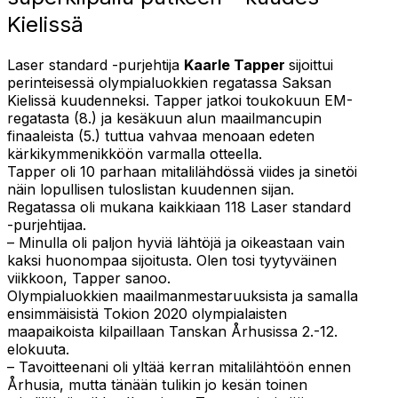
Kielissä
Laser standard -purjehtija
Kaarle Tapper
sijoittui
perinteisessä olympialuokkien regatassa Saksan
Kielissä kuudenneksi. Tapper jatkoi toukokuun EM-
regatasta (8.) ja kesäkuun alun maailmancupin
finaaleista (5.) tuttua vahvaa menoaan edeten
kärkikymmenikköön varmalla otteella.
Tapper oli 10 parhaan mitalilähdössä viides ja sinetöi
näin lopullisen tuloslistan kuudennen sijan.
Regatassa oli mukana kaikkiaan 118 Laser standard
-purjehtijaa.
– Minulla oli paljon hyviä lähtöjä ja oikeastaan vain
kaksi huonompaa sijoitusta. Olen tosi tyytyväinen
viikkoon, Tapper sanoo.
Olympialuokkien maailmanmestaruuksista ja samalla
ensimmäisistä Tokion 2020 olympialaisten
maapaikoista kilpaillaan Tanskan Århusissa 2.-12.
elokuuta.
– Tavoitteenani oli yltää kerran mitalilähtöön ennen
Århusia, mutta tänään tulikin jo kesän toinen