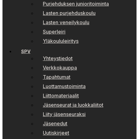
Purjehduksen junioritoiminta
Lasten purjehduskoulu
Lasten veneilykoulu
Superleiri
Yläkoululeiritys
SPV
Yhteystiedot
Verkkokauppa
Tapahtumat
Luottamustoiminta
Liittomateriaalit
Jäsenseurat ja luokkaliitot
Liity jäsenseuraksi
Jäsenedut
Uutiskirjeet