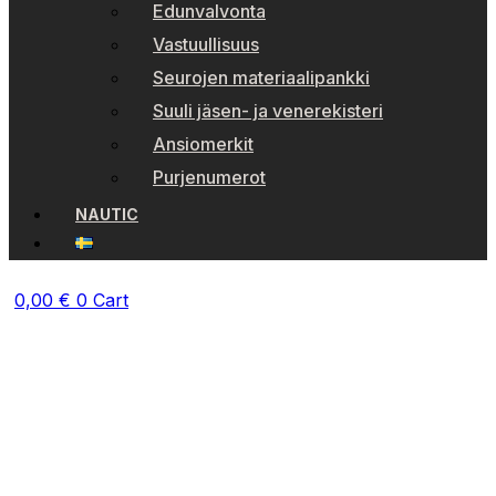
Edunvalvonta
Vastuullisuus
Seurojen materiaalipankki
Suuli jäsen- ja venerekisteri
Ansiomerkit
Purjenumerot
NAUTIC
0,00
€
0
Cart