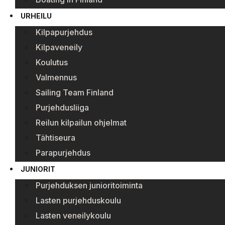
URHEILU
Kilpapurjehdus
Kilpaveneily
Koulutus
Valmennus
Sailing Team Finland
Purjehdusliiga
Reilun kilpailun ohjelmat
Tähtiseura
Parapurjehdus
JUNIORIT
Purjehduksen junioritoiminta
Lasten purjehduskoulu
Lasten veneilykoulu