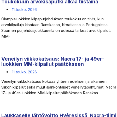
Toukokuun arvokisaputki alkaa tiistaina
11.touko. 2026
Olympialuokkien kilpapurjehduksen toukokuu on tiivis, kun
arvokilpailuja kisataan Ranskassa, Kroatiassa ja Portugalissa. –
Suomen purjehdusjoukkueella on edessä tärkeät arvokilpailut.
MM-...
Veneilyn viikkokatsaus: Nacra 17- ja 49er-
luokkien MM-kilpailut päätökseen
11.touko. 2026
Veneilyn viikkokatsaus kokoaa yhteen edellisen ja alkaneen
viikon kilpailut sekä muut ajankohtaiset veneilytapahtumat. Nacra
17- ja 49er-luokkien MM-kilpailut päätökseen Ranskan...
Laukkaselle lähtövoitto Hyèresissä, Nacra-tiimi