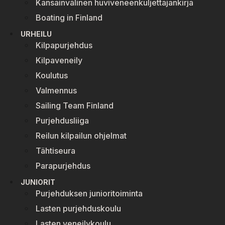
Kansainvälinen huviveneenkuljettajankirja
Boating in Finland
URHEILU
Kilpapurjehdus
Kilpaveneily
Koulutus
Valmennus
Sailing Team Finland
Purjehdusliiga
Reilun kilpailun ohjelmat
Tähtiseura
Parapurjehdus
JUNIORIT
Purjehduksen junioritoiminta
Lasten purjehduskoulu
Lasten veneilykoulu