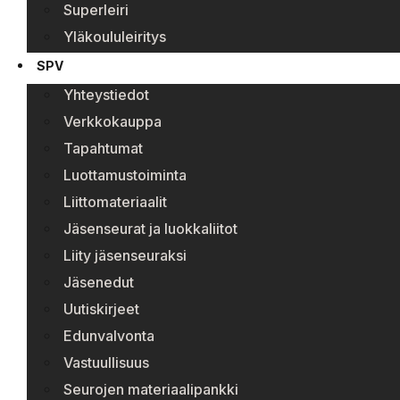
Superleiri
Yläkoululeiritys
SPV
Yhteystiedot
Verkkokauppa
Tapahtumat
Luottamustoiminta
Liittomateriaalit
Jäsenseurat ja luokkaliitot
Liity jäsenseuraksi
Jäsenedut
Uutiskirjeet
Edunvalvonta
Vastuullisuus
Seurojen materiaalipankki