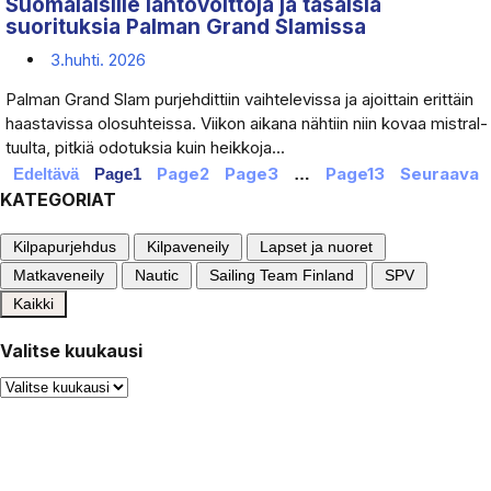
Suomalaisille lähtövoittoja ja tasaisia
suorituksia Palman Grand Slamissa
3.huhti. 2026
Palman Grand Slam purjehdittiin vaihtelevissa ja ajoittain erittäin
haastavissa olosuhteissa. Viikon aikana nähtiin niin kovaa mistral-
tuulta, pitkiä odotuksia kuin heikkoja...
Page
2
Page
3
Page
13
Seuraava
Edeltävä
Page
1
…
KATEGORIAT
Kilpapurjehdus
Kilpaveneily
Lapset ja nuoret
Matkaveneily
Nautic
Sailing Team Finland
SPV
Kaikki
Valitse kuukausi
Valitse
kuukausi