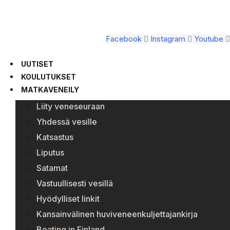
Facebook
Instagram
Youtube
UUTISET
KOULUTUKSET
MATKAVENEILY
Liity veneseuraan
Yhdessä vesille
Katsastus
Liputus
Satamat
Vastuullisesti vesillä
Hyödylliset linkit
Kansainvälinen huviveneenkuljettajankirja
Boating in Finland