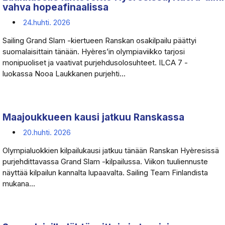
vahva hopeafinaalissa
24.huhti. 2026
Sailing Grand Slam -kiertueen Ranskan osakilpailu päättyi
suomalaisittain tänään. Hyères’in olympiaviikko tarjosi
monipuoliset ja vaativat purjehdusolosuhteet. ILCA 7 -
luokassa Nooa Laukkanen purjehti...
Maajoukkueen kausi jatkuu Ranskassa
20.huhti. 2026
Olympialuokkien kilpailukausi jatkuu tänään Ranskan Hyèresissä
purjehdittavassa Grand Slam -kilpailussa. Viikon tuuliennuste
näyttää kilpailun kannalta lupaavalta. Sailing Team Finlandista
mukana...