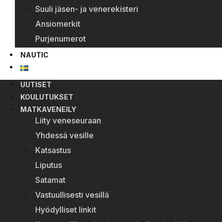
Suuli jäsen- ja venerekisteri
Ansiomerkit
Purjenumerot
NAUTIC
UUTISET
KOULUTUKSET
MATKAVENEILY
Liity veneseuraan
Yhdessä vesille
Katsastus
Liputus
Satamat
Vastuullisesti vesillä
Hyödylliset linkit