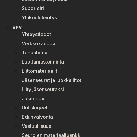
Superleiri
Yläkoululeiritys
SPV
Yhteystiedot
Verkkokauppa
Tapahtumat
Luottamustoiminta
Liittomateriaalit
Jäsenseurat ja luokkaliitot
Liity jäsenseuraksi
Jäsenedut
Uutiskirjeet
Edunvalvonta
Vastuullisuus
Seurojen materiaalipankki