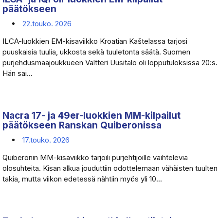
päätökseen
22.touko. 2026
ILCA-luokkien EM-kisaviikko Kroatian Kaštelassa tarjosi
puuskaisia tuulia, ukkosta sekä tuuletonta säätä. Suomen
purjehdusmaajoukkueen Valtteri Uusitalo oli lopputuloksissa 20:s.
Hän sai...
Nacra 17- ja 49er-luokkien MM-kilpailut
päätökseen Ranskan Quiberonissa
17.touko. 2026
Quiberonin MM-kisaviikko tarjoili purjehtijoille vaihtelevia
olosuhteita. Kisan alkua jouduttiin odottelemaan vähäisten tuulten
takia, mutta viikon edetessä nähtiin myös yli 10...