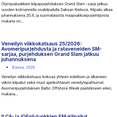
Olympialuokkien kilpapurjehduksen Grand Slam -sarja jatkuu
vuoden kolmannella osakilpailulla Saksan Kielissä. Kilpailu alkaa
juhannuksena 20.6. ja suomalaisista maajoukkuepurjehtijoista
mukana on...
Veneilyn viikkokatsaus 25/2026:
Avomeripurjehdusta ja rataveneiden SM-
sarjaa, purjehduksen Grand Slam jatkuu
juhannuksena
8.kesä. 2026
Veneilyn viikkokatsaus kokoaa yhteen edellisen ja alkaneen
viikon kilpailut sekä muut ajankohtaiset veneilytapahtumat.
Avomeripurjehduksen Baltic Offshore Week päätökseen eilen,
mukana...
ILCA- ja iQFoil-luokkien EM-kilpailut