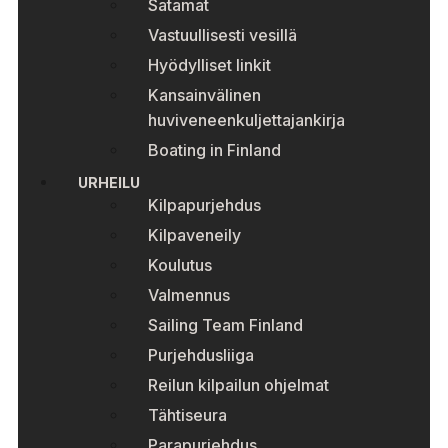
Satamat
Vastuullisesti vesillä
Hyödylliset linkit
Kansainvälinen
huviveneenkuljettajankirja
Boating in Finland
URHEILU
Kilpapurjehdus
Kilpaveneily
Koulutus
Valmennus
Sailing Team Finland
Purjehdusliiga
Reilun kilpailun ohjelmat
Tähtiseura
Parapurjehdus