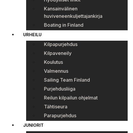
Kansainvälinen
huviveneenkuljettajankirja
Boating in Finland
URHEILU
Kilpapurjehdus
Kilpaveneily
Koulutus
Valmennus
Sailing Team Finland
Purjehdusliiga
Reilun kilpailun ohjelmat
Tähtiseura
Parapurjehdus
JUNIORIT