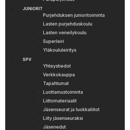
JUNIORIT
Purjehduksen junioritoiminta
Lasten purjehduskoulu
Lasten veneilykoulu
Superleiri
Yläkoululeiritys
SPV
Yhteystiedot
Verkkokauppa
Tapahtumat
Luottamustoiminta
Liittomateriaalit
Jäsenseurat ja luokkaliitot
Liity jäsenseuraksi
Jäsenedut