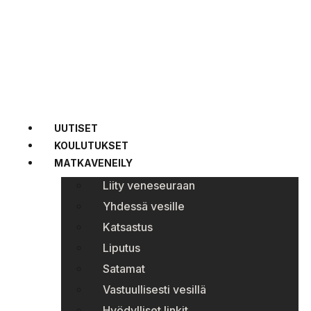
UUTISET
KOULUTUKSET
MATKAVENEILY
Liity veneseuraan
Yhdessä vesille
Katsastus
Liputus
Satamat
Vastuullisesti vesillä
Hyödylliset linkit