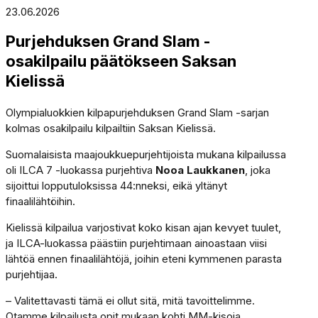
23.06.2026
Purjehduksen Grand Slam -
osakilpailu päätökseen Saksan
Kielissä
Olympialuokkien kilpapurjehduksen Grand Slam -sarjan
kolmas osakilpailu kilpailtiin Saksan Kielissä.
Suomalaisista maajoukkuepurjehtijoista mukana kilpailussa
oli ILCA 7 -luokassa purjehtiva
Nooa Laukkanen
, joka
sijoittui lopputuloksissa 44:nneksi, eikä yltänyt
finaalilähtöihin.
Kielissä kilpailua varjostivat koko kisan ajan kevyet tuulet,
ja ILCA-luokassa päästiin purjehtimaan ainoastaan viisi
lähtöä ennen finaalilähtöjä, joihin eteni kymmenen parasta
purjehtijaa.
– Valitettavasti tämä ei ollut sitä, mitä tavoittelimme.
Otamme kilpailusta opit mukaan kohti MM-kisoja.