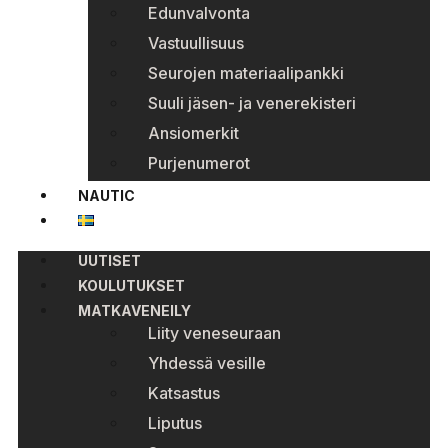
Edunvalvonta
Vastuullisuus
Seurojen materiaalipankki
Suuli jäsen- ja venerekisteri
Ansiomerkit
Purjenumerot
NAUTIC
UUTISET
KOULUTUKSET
MATKAVENEILY
Liity veneseuraan
Yhdessä vesille
Katsastus
Liputus