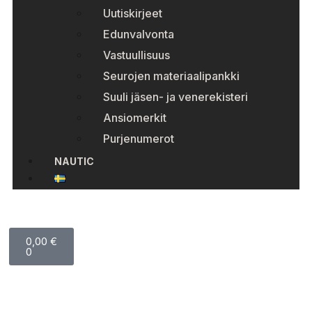
Uutiskirjeet
Edunvalvonta
Vastuullisuus
Seurojen materiaalipankki
Suuli jäsen- ja venerekisteri
Ansiomerkit
Purjenumerot
NAUTIC
0,00
€
0