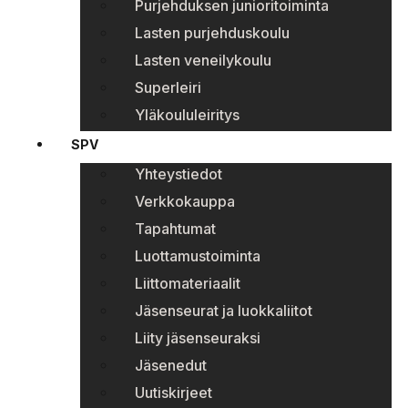
Purjehduksen junioritoiminta
Lasten purjehduskoulu
Lasten veneilykoulu
Superleiri
Yläkoululeiritys
SPV
Yhteystiedot
Verkkokauppa
Tapahtumat
Luottamustoiminta
Liittomateriaalit
Jäsenseurat ja luokkaliitot
Liity jäsenseuraksi
Jäsenedut
Uutiskirjeet