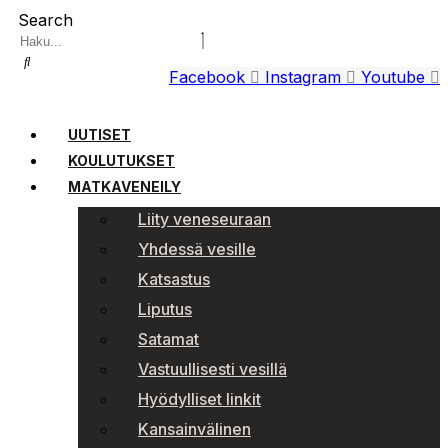
Search
Facebook
Instagram
Youtube
UUTISET
KOULUTUKSET
MATKAVENEILY
Liity veneseuraan
Yhdessä vesille
Katsastus
Liputus
Satamat
Vastuullisesti vesillä
Hyödylliset linkit
Kansainvälinen