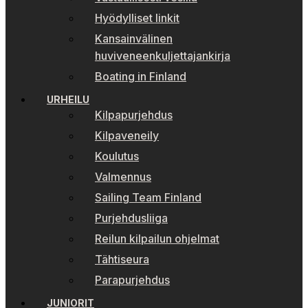
Hyödylliset linkit
Kansainvälinen
huviveneenkuljettajankirja
Boating in Finland
URHEILU
Kilpapurjehdus
Kilpaveneily
Koulutus
Valmennus
Sailing Team Finland
Purjehdusliiga
Reilun kilpailun ohjelmat
Tähtiseura
Parapurjehdus
JUNIORIT