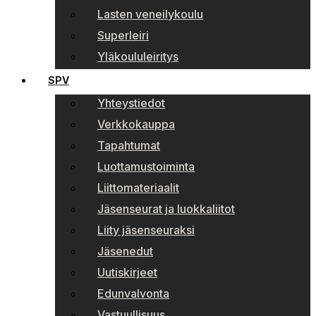
Lasten veneilykoulu
Superleiri
Yläkoululeiritys
SPV
Yhteystiedot
Verkkokauppa
Tapahtumat
Luottamustoiminta
Liittomateriaalit
Jäsenseurat ja luokkaliitot
Liity jäsenseuraksi
Jäsenedut
Uutiskirjeet
Edunvalvonta
Vastuullisuus