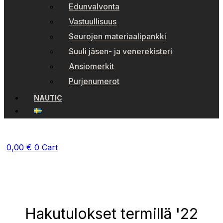
Edunvalvonta
Vastuullisuus
Seurojen materiaalipankki
Suuli jäsen- ja venerekisteri
Ansiomerkit
Purjenumerot
NAUTIC
0,00
€
0
Cart
Hakutulokset termillä '22