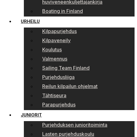
huviveneenkuljettajankirja
Boating in Finland
URHEILU
Kilpapurjehdus
Kilpaveneily
Koulutus
Valmennus
Sailing Team Finland
Purjehdusliiga
Reilun kilpailun ohjelmat
Tähtiseura
Parapurjehdus
JUNIORIT
Purjehduksen junioritoiminta
Lasten purjehduskoulu