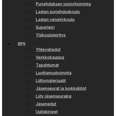
Purjehduksen junioritoiminta
Lasten purjehduskoulu
Lasten veneilykoulu
Superleiri
Yläkoululeiritys
SPV
Yhteystiedot
Verkkokauppa
Tapahtumat
Luottamustoiminta
Liittomateriaalit
Jäsenseurat ja luokkaliitot
Liity jäsenseuraksi
Jäsenedut
Uutiskirjeet