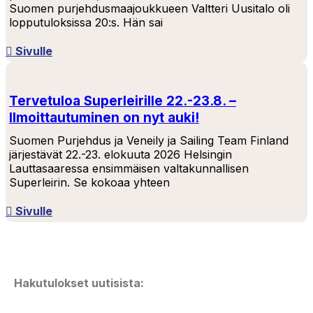
Suomen purjehdusmaajoukkueen Valtteri Uusitalo oli
lopputuloksissa 20:s. Hän sai
Sivulle
Tervetuloa Superleirille 22.-23.8. –
Ilmoittautuminen on nyt auki!
Suomen Purjehdus ja Veneily ja Sailing Team Finland
järjestävät 22.-23. elokuuta 2026 Helsingin
Lauttasaaressa ensimmäisen valtakunnallisen
Superleirin. Se kokoaa yhteen
Sivulle
Hakutulokset uutisista: