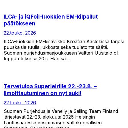
ILCA- ja iQFoil-luokkien EM-kilpailut
päätökseen
22.touko. 2026
ILCA-luokkien EM-kisaviikko Kroatian Kaštelassa tarjosi
puuskaisia tuulia, ukkosta sekä tuuletonta säätä.
Suomen purjehdusmaajoukkueen Valtteri Uusitalo oli
lopputuloksissa 20:s. Hän sai...
Tervetuloa Superleirille 22.-23.8. –
Ilmoittautuminen on nyt auki!
22.touko. 2026
Suomen Purjehdus ja Veneily ja Sailing Team Finland
järjestävät 22.-23. elokuuta 2026 Helsingin
Lauttasaaressa ensimmäisen valtakunnallisen