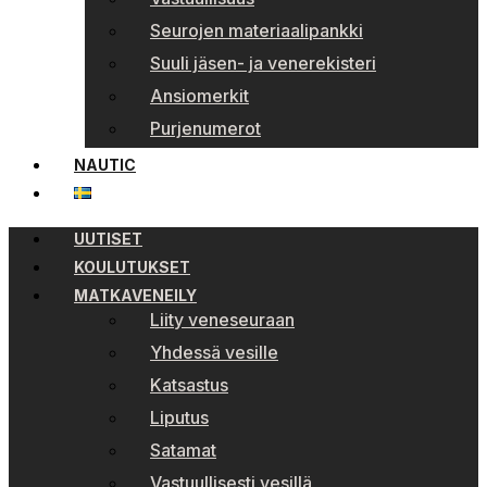
Seurojen materiaalipankki
Suuli jäsen- ja venerekisteri
Ansiomerkit
Purjenumerot
NAUTIC
UUTISET
KOULUTUKSET
MATKAVENEILY
Liity veneseuraan
Yhdessä vesille
Katsastus
Liputus
Satamat
Vastuullisesti vesillä