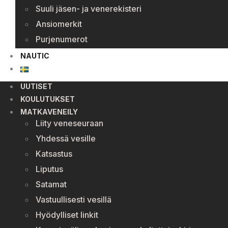
Suuli jäsen- ja venerekisteri
Ansiomerkit
Purjenumerot
NAUTIC
UUTISET
KOULUTUKSET
MATKAVENEILY
Liity veneseuraan
Yhdessä vesille
Katsastus
Liputus
Satamat
Vastuullisesti vesillä
Hyödylliset linkit