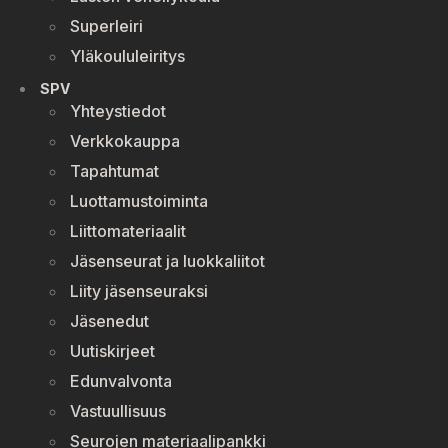
Superleiri
Yläkoululeiritys
SPV
Yhteystiedot
Verkkokauppa
Tapahtumat
Luottamustoiminta
Liittomateriaalit
Jäsenseurat ja luokkaliitot
Liity jäsenseuraksi
Jäsenedut
Uutiskirjeet
Edunvalvonta
Vastuullisuus
Seurojen materiaalipankki