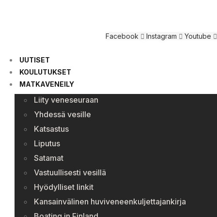
Facebook
Instagram
Youtube
UUTISET
KOULUTUKSET
MATKAVENEILY
Liity veneseuraan
Yhdessä vesille
Katsastus
Liputus
Satamat
Vastuullisesti vesillä
Hyödylliset linkit
Kansainvälinen huviveneenkuljettajankirja
Boating in Finland