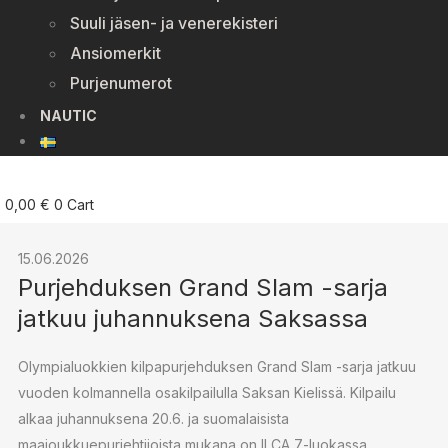
Suuli jäsen- ja venerekisteri
Ansiomerkit
Purjenumerot
NAUTIC
0,00
€
0
Cart
15.06.2026
Purjehduksen Grand Slam -sarja
jatkuu juhannuksena Saksassa
Olympialuokkien kilpapurjehduksen Grand Slam -sarja jatkuu
vuoden kolmannella osakilpailulla Saksan Kielissä. Kilpailu
alkaa juhannuksena 20.6. ja suomalaisista
maajoukkuepurjehtijoista mukana on ILCA 7-luokassa