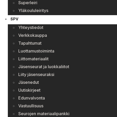
Superleiri
Yläkoululeiritys
SPV
Yhteystiedot
Verkkokauppa
Tapahtumat
Luottamustoiminta
Liittomateriaalit
Jäsenseurat ja luokkaliitot
Liity jäsenseuraksi
Jäsenedut
Uutiskirjeet
Edunvalvonta
Vastuullisuus
Seurojen materiaalipankki