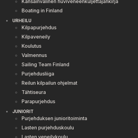
Kansainvälinen huviveneenkuljettajankirja
Boating in Finland
URHEILU
Kilpapurjehdus
Kilpaveneily
Koulutus
Valmennus
Sailing Team Finland
Purjehdusliiga
Reilun kilpailun ohjelmat
Tähtiseura
Parapurjehdus
JUNIORIT
Purjehduksen junioritoiminta
Lasten purjehduskoulu
Lasten veneilykoulu