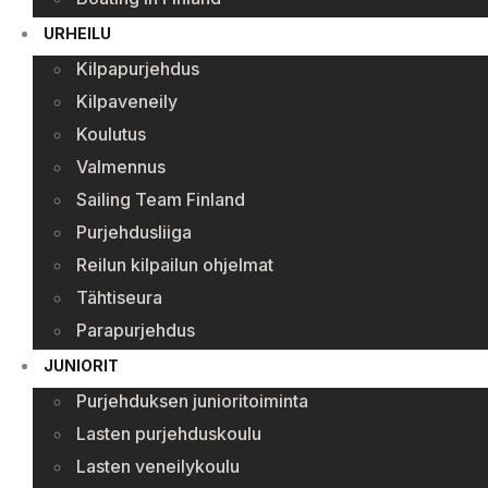
URHEILU
Kilpapurjehdus
Kilpaveneily
Koulutus
Valmennus
Sailing Team Finland
Purjehdusliiga
Reilun kilpailun ohjelmat
Tähtiseura
Parapurjehdus
JUNIORIT
Purjehduksen junioritoiminta
Lasten purjehduskoulu
Lasten veneilykoulu