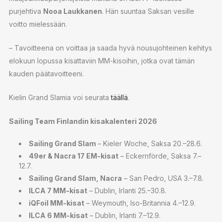
purjehtiva
Nooa Laukkanen
. Hän suuntaa Saksan vesille
voitto mielessään.
– Tavoitteena on voittaa ja saada hyvä nousujohteinen kehitys
elokuun lopussa kisattaviin MM-kisoihin, jotka ovat tämän
kauden päätavoitteeni.
Kielin Grand Slamia voi seurata
täällä
.
Sailing Team Finlandin kisakalenteri 2026
Sailing Grand Slam
– Kieler Woche, Saksa 20.–28.6.
49er & Nacra 17 EM-kisat
– Eckernförde, Saksa 7.–
12.7.
Sailing Grand Slam, Nacra
– San Pedro, USA 3.–7.8.
ILCA 7 MM-kisat
– Dublin, Irlanti 25.–30.8.
iQFoil MM-kisat
– Weymouth, Iso-Britannia 4.–12.9.
ILCA 6 MM-kisat
– Dublin, Irlanti 7.–12.9.