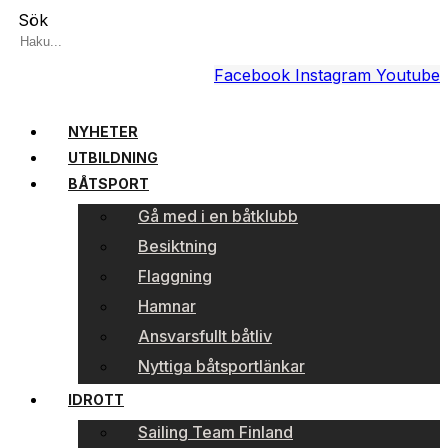
Sök
Facebook
Instagram
Youtube
NYHETER
UTBILDNING
BÅTSPORT
Gå med i en båtklubb
Besiktning
Flaggning
Hamnar
Ansvarsfullt båtliv
Nyttiga båtsportlänkar
IDROTT
Sailing Team Finland