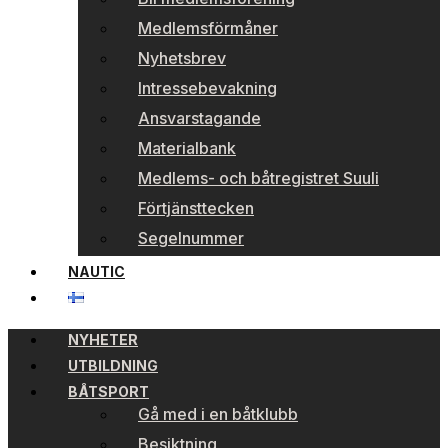
Medlemsförmåner
Nyhetsbrev
Intressebevakning
Ansvarstagande
Materialbank
Medlems- och båtregistret Suuli
Förtjänsttecken
Segelnummer
NAUTIC
NYHETER
UTBILDNING
BÅTSPORT
Gå med i en båtklubb
Besiktning