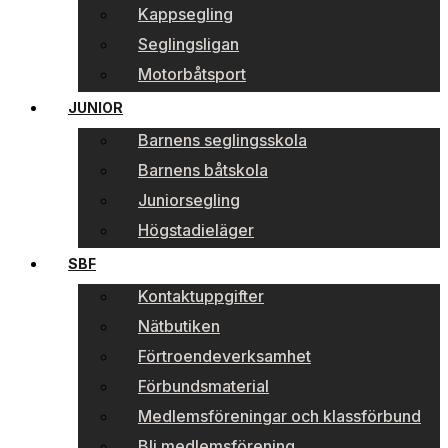
Kappsegling
Seglingsligan
Motorbåtsport
JUNIOR
Barnens seglingsskola
Barnens båtskola
Juniorsegling
Högstadieläger
SBF
Kontaktuppgifter
Nätbutiken
Förtroendeverksamhet
Förbundsmaterial
Medlemsföreningar och klassförbund
Bli medlemsförening