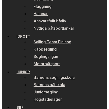
Flaggning
Hamnar
Ansvarsfullt båtliv
Nyttiga båtsportlänkar
IDROTT
Sailing Team Finland
Kappsegling
Seglingsligan
Motorbåtsport
JUNIOR
Barnens seglingsskola
Barnens båtskola
Juniorsegling
Högstadieläger
SBF