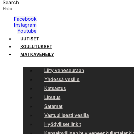
Search
Facebook
Instagram
Youtube
UUTISET
KOULUTUKSET
MATKAVENEILY
Liity veneseuraan
Yhdessä vesille
Katsastus
Liputus
Satamat
Vastuullisesti vesillä
Hyödylliset linkit
Kansainvälinen huviveneenkuljettajankir