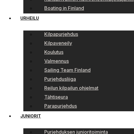
Boating in Finland
URHEILU
Kilpapurjehdus
Kilpaveneily
Koulutus
Valmennus
Sailing Team Finland
Purjehdusliiga
Reilun kilpailun ohjelmat
Tähtiseura
Parapurjehdus
JUNIORIT
Purjehduksen junioritoiminta