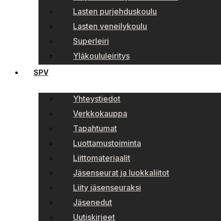
Lasten purjehduskoulu
Lasten veneilykoulu
Superleiri
Yläkoululeiritys
SPV
Yhteystiedot
Verkkokauppa
Tapahtumat
Luottamustoiminta
Liittomateriaalit
Jäsenseurat ja luokkaliitot
Liity jäsenseuraksi
Jäsenedut
Uutiskirjeet