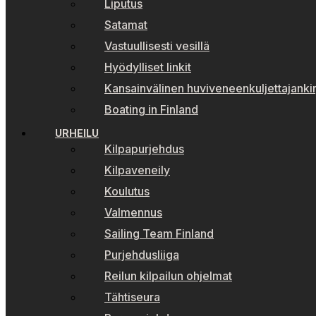
Liputus
Satamat
Vastuullisesti vesillä
Hyödylliset linkit
Kansainvälinen huviveneenkuljettajankir
Boating in Finland
URHEILU
Kilpapurjehdus
Kilpaveneily
Koulutus
Valmennus
Sailing Team Finland
Purjehdusliiga
Reilun kilpailun ohjelmat
Tähtiseura