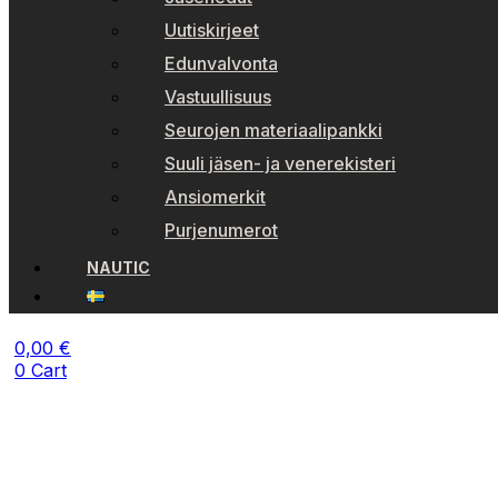
Uutiskirjeet
Edunvalvonta
Vastuullisuus
Seurojen materiaalipankki
Suuli jäsen- ja venerekisteri
Ansiomerkit
Purjenumerot
NAUTIC
0,00
€
0
Cart