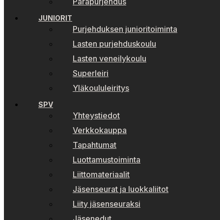
Parapurjehdus
JUNIORIT
Purjehduksen junioritoiminta
Lasten purjehduskoulu
Lasten veneilykoulu
Superleiri
Yläkoululeiritys
SPV
Yhteystiedot
Verkkokauppa
Tapahtumat
Luottamustoiminta
Liittomateriaalit
Jäsenseurat ja luokkaliitot
Liity jäsenseuraksi
Jäsenedut