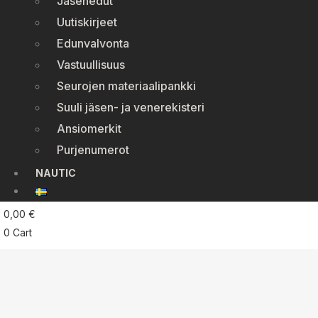
Jäsenedut
Uutiskirjeet
Edunvalvonta
Vastuullisuus
Seurojen materiaalipankki
Suuli jäsen- ja venerekisteri
Ansiomerkit
Purjenumerot
NAUTIC
0,00
€
0
Cart