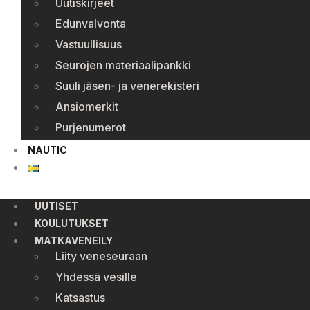
Uutiskirjeet
Edunvalvonta
Vastuullisuus
Seurojen materiaalipankki
Suuli jäsen- ja venerekisteri
Ansiomerkit
Purjenumerot
NAUTIC
UUTISET
KOULUTUKSET
MATKAVENEILY
Liity veneseuraan
Yhdessä vesille
Katsastus