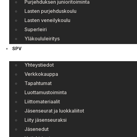
Purjehduksen junioritoiminta
Lasten purjehduskoulu
Lasten veneilykoulu
Superleiri
Yläkoululeiritys
SPV
Yhteystiedot
Verkkokauppa
Tapahtumat
Luottamustoiminta
Liittomateriaalit
Jäsenseurat ja luokkaliitot
Liity jäsenseuraksi
Jäsenedut