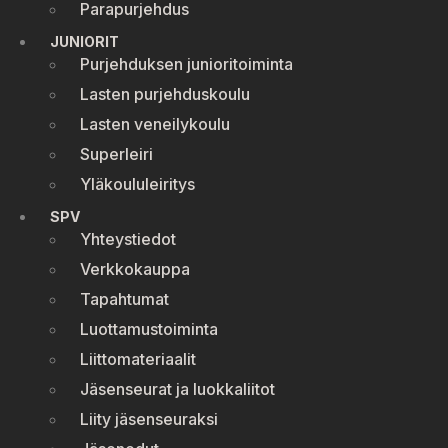
Parapurjehdus
JUNIORIT
Purjehduksen junioritoiminta
Lasten purjehduskoulu
Lasten veneilykoulu
Superleiri
Yläkoululeiritys
SPV
Yhteystiedot
Verkkokauppa
Tapahtumat
Luottamustoiminta
Liittomateriaalit
Jäsenseurat ja luokkaliitot
Liity jäsenseuraksi