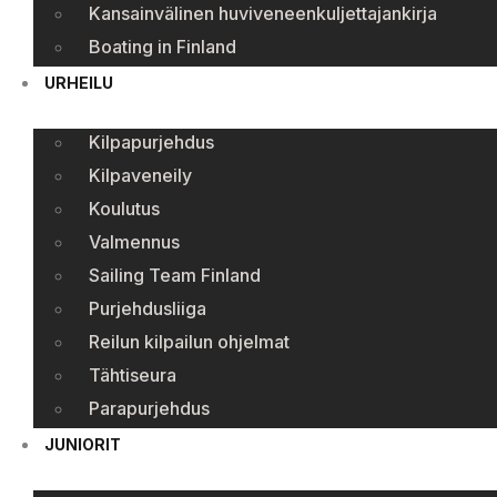
Kansainvälinen huviveneenkuljettajankirja
Boating in Finland
URHEILU
Kilpapurjehdus
Kilpaveneily
Koulutus
Valmennus
Sailing Team Finland
Purjehdusliiga
Reilun kilpailun ohjelmat
Tähtiseura
Parapurjehdus
JUNIORIT