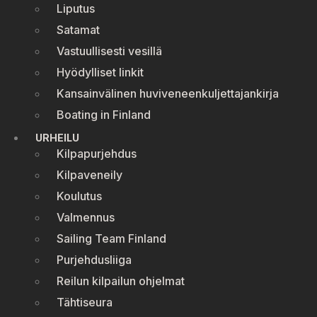
Liputus
Satamat
Vastuullisesti vesillä
Hyödylliset linkit
Kansainvälinen huviveneenkuljettajankirja
Boating in Finland
URHEILU
Kilpapurjehdus
Kilpaveneily
Koulutus
Valmennus
Sailing Team Finland
Purjehdusliiga
Reilun kilpailun ohjelmat
Tähtiseura