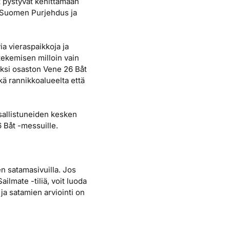
t pystyvät kehittämään
o Suomen Purjehdus ja
a vieraspaikkoja ja
tekemisen milloin vain
äksi osaston Vene 26 Båt
ä rannikkoalueelta että
sallistuneiden kesken
 Båt -messuille.
n satamasivuilla. Jos
ailmate -tiliä, voit luoda
ja satamien arviointi on