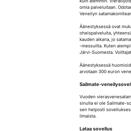
kuin aiemmin. Vierailijo
omia palveluitaan. Odot
Veneilyn satamakomitea
Äänestyksessä ovat mukan
oheispalveluita, yhteens
kauden aikana, jo satama
-messuilta. Kuten aiempi
Järvi-Suomesta. Voittajat
Äänestyksessä huomioidaa
arvotaan 300 euron venei
Sailmate-veneilysovel
Vuoden vierasvenesatama
sinulla ei ole Sailmate-sov
sen helposti sovellukses
ilmaista.
Lataa sovellus