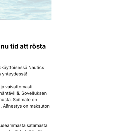
u tid att rösta
okäyttöisessä Nautics
un yhteydessä!
ja vaivattomasti.
nähtävillä. Sovelluksen
musta. Sailmate on
lle. Äänestys on maksuton
in useammasta satamasta