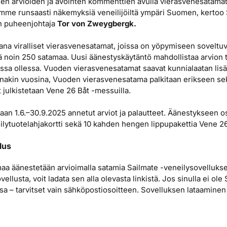
iden arvioiden ja avointen kommenttien avulla vierasvenesatama
amme runsaasti näkemyksiä veneilijöiltä ympäri Suomen, kerto
n puheenjohtaja
Tor von Zweygbergk.
a viralliset vierasvenesatamat, joissa on yöpymiseen soveltuvi
ä noin 250 satamaa. Uusi äänestyskäytäntö mahdollistaa arvion 
ssa ollessa. Vuoden vierasvenesatamat saavat kunnialaatan lis
nakin vuosina, Vuoden vierasvenesatama palkitaan erikseen sek
 julkistetaan Vene 26 Båt -messuilla.
n 1.6.–30.9.2025 annetut arviot ja palautteet. Äänestykseen o
lytuotelahjakortti sekä 10 kahden hengen lippupakettia Vene 26
lus
a äänestetään arvioimalla satamia Sailmate -veneilysovellukse
ellusta, voit ladata sen alla olevasta linkistä. Jos sinulla ei ole S
sa – tarvitset vain sähköpostiosoitteen. Sovelluksen lataaminen 