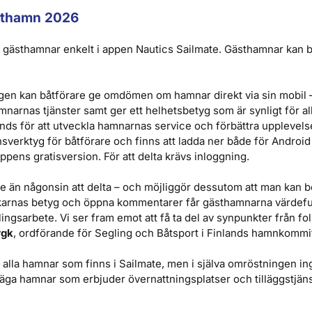
sthamn
2026
 gästhamnar enkelt i appen Nautics Sailmate. Gästhamnar kan 
en kan båtförare ge omdömen om hamnar direkt via sin mobil –
arnas tjänster samt ger ett helhetsbetyg som är synligt för a
nds för att utveckla hamnarnas service och förbättra upplevels
nsverktyg för båtförare och finns att ladda ner både för Android 
appens gratisversion. För att delta krävs inloggning.
re än någonsin att delta – och möjliggör dessutom att man kan
ökarnas betyg och öppna kommentarer får gästhamnarna värdefu
lingsarbete. Vi ser fram emot att få ta del av synpunkter från fol
rgk
, ordförande för Segling och Båtsport i Finlands hamnkommi
lla hamnar som finns i Sailmate, men i själva omröstningen ingå
äga hamnar som erbjuder övernattningsplatser och tilläggstjänste