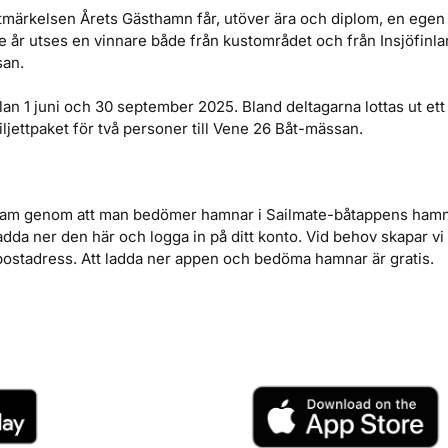
märkelsen Årets Gästhamn får, utöver ära och diplom, en ege
e år utses en vinnare både från kustområdet och från Insjöfinla
san.
n 1 juni och 30 september 2025. Bland deltagarna lottas ut ett
 biljettpaket för två personer till Vene 26 Båt-mässan.
ram genom att man bedömer hamnar i Sailmate-båtappens hamns
dda ner den här och logga in på ditt konto. Vid behov skapar vi 
postadress. Att ladda ner appen och bedöma hamnar är gratis.