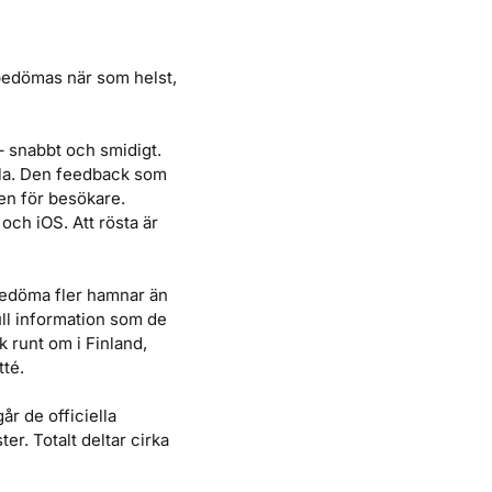
bedömas när som helst,
 snabbt och smidigt.
lla. Den feedback som
en för besökare.
och iOS. Att rösta är
 bedöma fler hamnar än
ll information som de
k runt om i Finland,
tté.
r de officiella
r. Totalt deltar cirka