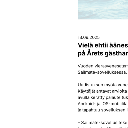
18.09.2025
Vielä ehtii ääne
på Årets gästh
Vuoden vierasvenesatama
Sailmate-sovelluksessa. V
Uudistuksen myötä veneili
Käyttäjät antavat arvioit
avulla kerätty palaute t
Android- ja iOS-mobiilila
ja tapahtuu sovelluksen i
– Sailmate-sovellus teke