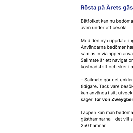
Rösta på Årets gä
Båtfolket kan nu bedöma
även under ett besök!
Med den nya uppdatering
Användarna bedömer hamn
samlas in via appen anvä
Sailmate är ett navigatio
kostnadsfritt och sker i 
– Sailmate gör det enkla
tidigare. Tack vare bes
kan använda i sitt utveck
säger
Tor von Zweygbe
I appen kan man bedöma a
gästhamnarna – det vill s
250 hamnar.