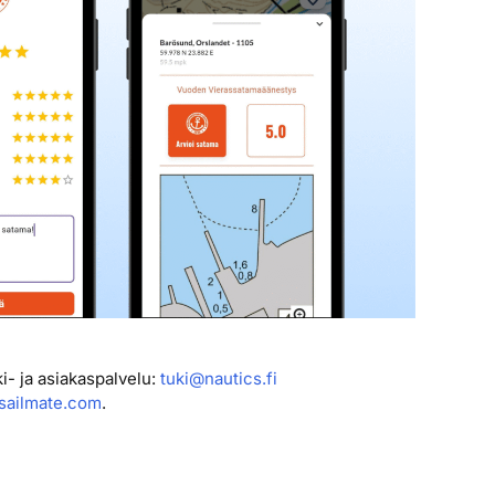
i- ja asiakaspalvelu:
tuki@nautics.fi
sailmate.com
.