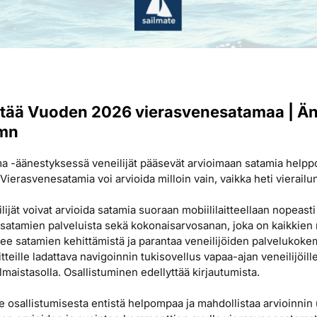
stää Vuoden 2026 vierasvenesatamaa | Änn
amn
 -äänestyksessä veneilijät pääsevät arvioimaan satamia helpp
ierasvenesatamia voi arvioida milloin vain, vaikka heti vierail
jät voivat arvioida satamia suoraan mobiililaitteellaan nopeasti 
a satamien palveluista sekä kokonaisarvosanan, joka on kaikkien 
ukee satamien kehittämistä ja parantaa veneilijöiden palvelukoke
itteille ladattava navigoinnin tukisovellus vapaa-ajan veneilijöi
lmaistasolla. Osallistuminen edellyttää kirjautumista.
e osallistumisesta entistä helpompaa ja mahdollistaa arvioinn