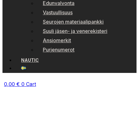
Edunvalvonta
Vastuullisuus
Seurojen materiaalipankki
Suuli jäsen- ja venerekisteri
Ansiomerkit
Purjenumerot
NAUTIC
0,00
€
0
Cart