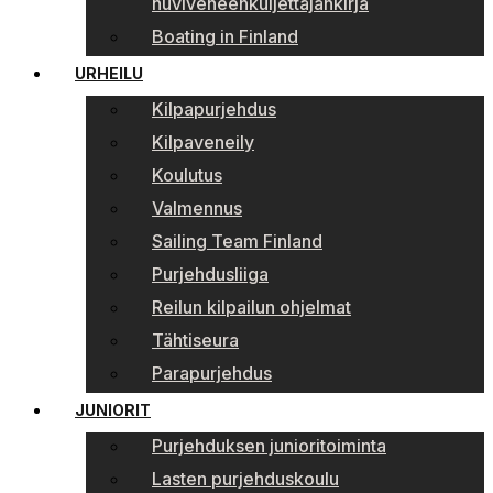
huviveneenkuljettajankirja
Boating in Finland
URHEILU
Kilpapurjehdus
Kilpaveneily
Koulutus
Valmennus
Sailing Team Finland
Purjehdusliiga
Reilun kilpailun ohjelmat
Tähtiseura
Parapurjehdus
JUNIORIT
Purjehduksen junioritoiminta
Lasten purjehduskoulu