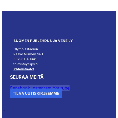
SUOMEN PURJEHDUS JA VENEILY
Olympiastadion
Paavo Nurmen tie 1
00250 Helsinki
toimisto@spv.fi
Yhteystiedot
SEURAA MEITÄ
Facebook
Instagram
Youtube
TILAA UUTISKIRJEEMME
``