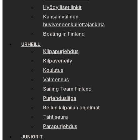
Hyödylliset linkit
Kansainvälinen
huviveneenkuljettajankirja
Boating in Finland
URHEILU
Kilpapurjehdus
Kilpaveneily
Koulutus
Valmennus
Sailing Team Finland
Purjehdusliiga
Reilun kilpailun ohjelmat
Tähtiseura
Parapurjehdus
JUNIORIT