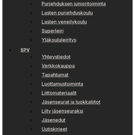
Purjehduksen junioritoiminta
Lasten purjehduskoulu
Lasten veneilykoulu
Superleiri
Yläkoululeiritys
SPV
Yhteystiedot
Verkkokauppa
Tapahtumat
Luottamustoiminta
Liittomateriaalit
Jäsenseurat ja luokkaliitot
Liity jäsenseuraksi
Jäsenedut
Uutiskirjeet