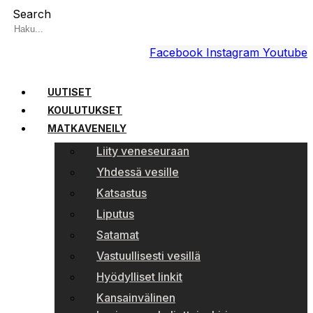
Search
Facebook
Instagram
Youtube
UUTISET
KOULUTUKSET
MATKAVENEILY
Liity veneseuraan
Yhdessä vesille
Katsastus
Liputus
Satamat
Vastuullisesti vesillä
Hyödylliset linkit
Kansainvälinen