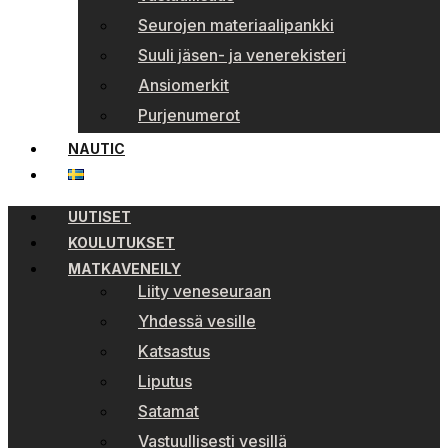
Seurojen materiaalipankki
Suuli jäsen- ja venerekisteri
Ansiomerkit
Purjenumerot
NAUTIC
UUTISET
KOULUTUKSET
MATKAVENEILY
Liity veneseuraan
Yhdessä vesille
Katsastus
Liputus
Satamat
Vastuullisesti vesillä