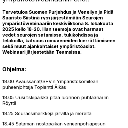
Tervetuloa Suomen Purjehdus ja Veneilyn ja Pidä
Saaristo Siistinä ry:n järjestämään Seurojen
ympäristöwebinaariin keskiviikkona 8. lokakuuta
2025 kello 18-20. Illan teemoja ovat harmaat
vedet seurojen satamissa, tukikohdissa ja
telakoilla, katsaus romuveneiden kierrättämiseen
sekä muut ajankohtaiset ympäristöasiat.
Webinaari järjestetään Teamsissa.
Ohjelma:
18.00 Avaussanat/SPV:n Ympäristökomitean
puheenjohtaja Topiantti Äikäs
18.05 Uusi tiskipaikka pitää luonnon puhtaana/Iin
Röyttä
18.25 Seuraesimerkkejä järviltä ja mereltä
18.45 Sataman nostopaikan veneenpohjapesun