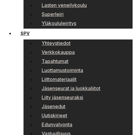
Lasten veneilykoulu
Superleiri
Yläkoululeiritys
SPV
Yhteystiedot
Verkkokauppa
Tapahtumat
Luottamustoiminta
Liittomateriaalit
Jäsenseurat ja luokkaliitot
Liity jäsenseuraksi
Jäsenedut
Uutiskirjeet
Edunvalvonta
Vastuullisuus