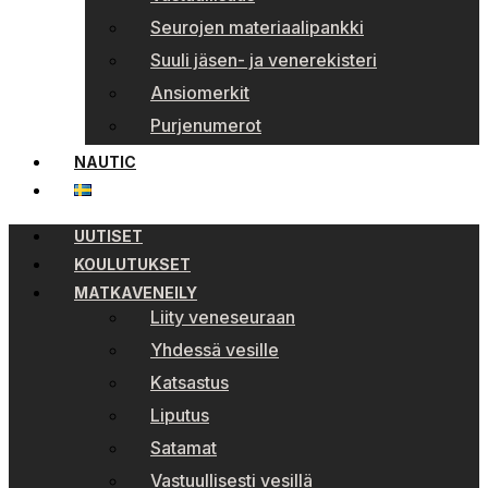
Seurojen materiaalipankki
Suuli jäsen- ja venerekisteri
Ansiomerkit
Purjenumerot
NAUTIC
UUTISET
KOULUTUKSET
MATKAVENEILY
Liity veneseuraan
Yhdessä vesille
Katsastus
Liputus
Satamat
Vastuullisesti vesillä