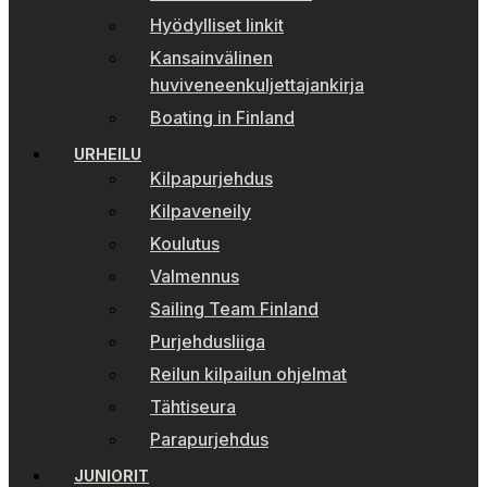
Hyödylliset linkit
Kansainvälinen
huviveneenkuljettajankirja
Boating in Finland
URHEILU
Kilpapurjehdus
Kilpaveneily
Koulutus
Valmennus
Sailing Team Finland
Purjehdusliiga
Reilun kilpailun ohjelmat
Tähtiseura
Parapurjehdus
JUNIORIT