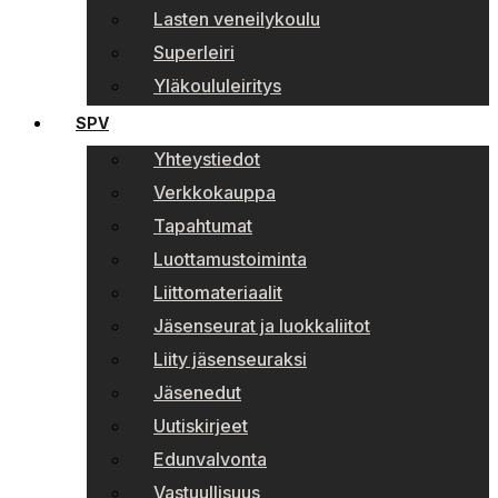
Lasten veneilykoulu
Superleiri
Yläkoululeiritys
SPV
Yhteystiedot
Verkkokauppa
Tapahtumat
Luottamustoiminta
Liittomateriaalit
Jäsenseurat ja luokkaliitot
Liity jäsenseuraksi
Jäsenedut
Uutiskirjeet
Edunvalvonta
Vastuullisuus