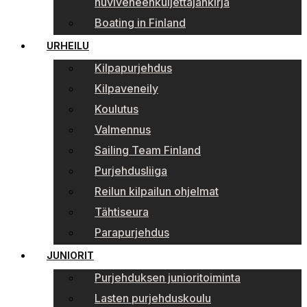
huviveneenkuljettajankirja
Boating in Finland
URHEILU
Kilpapurjehdus
Kilpaveneily
Koulutus
Valmennus
Sailing Team Finland
Purjehdusliiga
Reilun kilpailun ohjelmat
Tähtiseura
Parapurjehdus
JUNIORIT
Purjehduksen junioritoiminta
Lasten purjehduskoulu