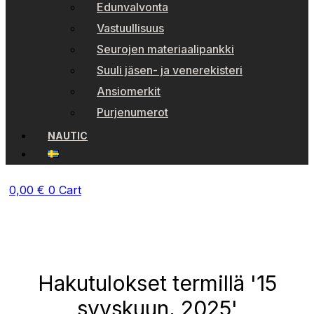
Edunvalvonta
Vastuullisuus
Seurojen materiaalipankki
Suuli jäsen- ja venerekisteri
Ansiomerkit
Purjenumerot
NAUTIC
0,00
€
0
Cart
Hakutulokset termillä '15
syyskuun, 2025'