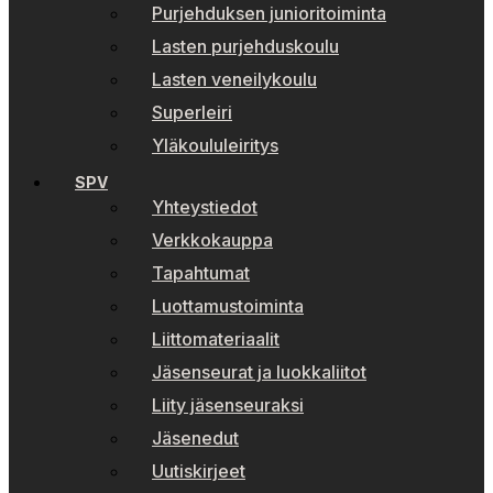
Purjehduksen junioritoiminta
Lasten purjehduskoulu
Lasten veneilykoulu
Superleiri
Yläkoululeiritys
SPV
Yhteystiedot
Verkkokauppa
Tapahtumat
Luottamustoiminta
Liittomateriaalit
Jäsenseurat ja luokkaliitot
Liity jäsenseuraksi
Jäsenedut
Uutiskirjeet