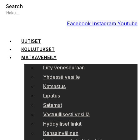
Search
Facebook
Instagram
Youtube
UUTISET
KOULUTUKSET
MATKAVENEILY
Liity veneseuraan
Yhdessä vesille
Katsastus
Liputus
Satamat
Vastuullisesti vesillä
Hyödylliset linkit
Kansainvälinen