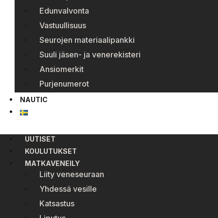
Edunvalvonta
Vastuullisuus
Seurojen materiaalipankki
Suuli jäsen- ja venerekisteri
Ansiomerkit
Purjenumerot
NAUTIC
UUTISET
KOULUTUKSET
MATKAVENEILY
Liity veneseuraan
Yhdessä vesille
Katsastus