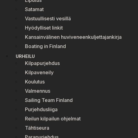
Liputus
Satamat
Vastuullisesti vesillä
Hyödylliset linkit
Kansainvälinen huviveneenkuljettajankirja
Boating in Finland
URHEILU
Kilpapurjehdus
Kilpaveneily
Koulutus
Valmennus
Sailing Team Finland
Purjehdusliiga
Reilun kilpailun ohjelmat
Tähtiseura
Parapurjehdus