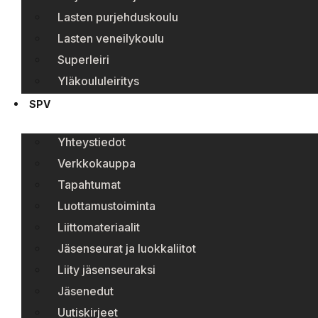
Lasten purjehduskoulu
Lasten veneilykoulu
Superleiri
Yläkoululeiritys
SPV
Yhteystiedot
Verkkokauppa
Tapahtumat
Luottamustoiminta
Liittomateriaalit
Jäsenseurat ja luokkaliitot
Liity jäsenseuraksi
Jäsenedut
Uutiskirjeet