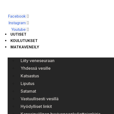
Facebook
Instagram
Youtube
UUTISET
KOULUTUKSET
MATKAVENEILY
Liity veneseuraan
Yhdessä vesille
Katsastus
Liputus
Satamat
Vastuullisesti vesillä
Hyödylliset linkit