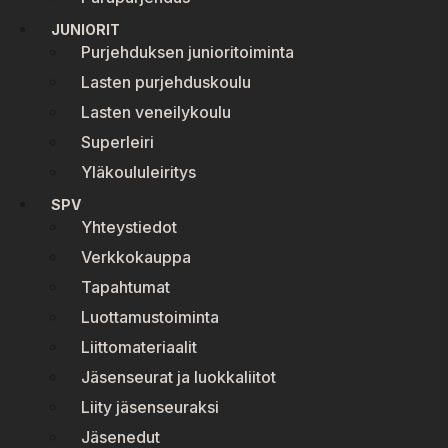
JUNIORIT
Purjehduksen junioritoiminta
Lasten purjehduskoulu
Lasten veneilykoulu
Superleiri
Yläkoululeiritys
SPV
Yhteystiedot
Verkkokauppa
Tapahtumat
Luottamustoiminta
Liittomateriaalit
Jäsenseurat ja luokkaliitot
Liity jäsenseuraksi
Jäsenedut