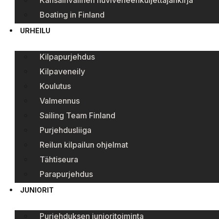
Kansainvälinen huviveneenkuljettajankirja
Boating in Finland
URHEILU
Kilpapurjehdus
Kilpaveneily
Koulutus
Valmennus
Sailing Team Finland
Purjehdusliiga
Reilun kilpailun ohjelmat
Tähtiseura
Parapurjehdus
JUNIORIT
Purjehduksen junioritoiminta