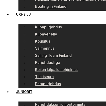
Boating in Finland
URHEILU
Kilpapurjehdus
Kilpaveneily
Koulutus
Valmennus
Sailing Team Finland
Purjehdusliiga
Reilun kilpailun ohjelmat
Tähtiseura
Parapurjehdus
JUNIORIT
Purjehduksen junioritoiminta