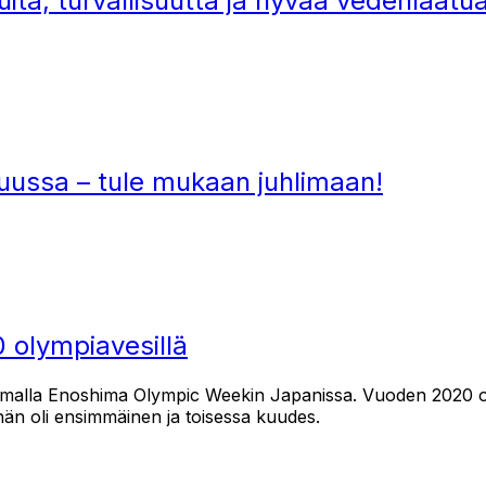
uita, turvallisuutta ja hyvää vedenlaatu
kuussa – tule mukaan juhlimaan!
0 olympiavesillä
amalla Enoshima Olympic Weekin Japanissa. Vuoden 2020 olymp
än oli ensimmäinen ja toisessa kuudes.