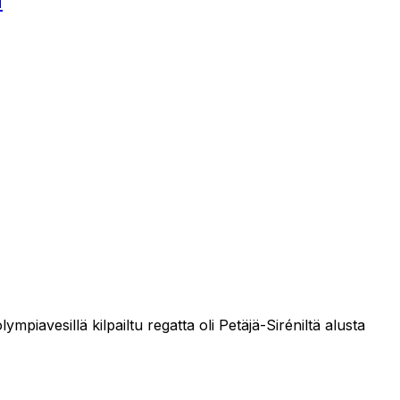
a
iavesillä kilpailtu regatta oli Petäjä-Siréniltä alusta