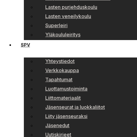
Lasten purjehduskoulu
Lasten veneilykoulu
Superleiri
Yläkoululeiritys
SPV
Yhteystiedot
Verkkokauppa
Tapahtumat
Luottamustoiminta
Liittomateriaalit
Jäsenseurat ja luokkaliitot
Liity jäsenseuraksi
Jäsenedut
Uutiskirjeet