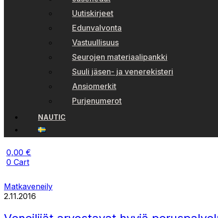
Uutiskirjeet
Edunvalvonta
Vastuullisuus
Seurojen materiaalipankki
Suuli jäsen- ja venerekisteri
Ansiomerkit
Purjenumerot
NAUTIC
0,00
€
0
Cart
Matkaveneily
2.11.2016