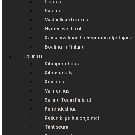
Liputus
Satamat
Vastuullisesti vesillä
Hyödylliset linkit
Kansainvälinen huviveneenkuljettajankir
Boating in Finland
URHEILU
Kilpapurjehdus
Kilpaveneily
Koulutus
Valmennus
Sailing Team Finland
Purjehdusliiga
Reilun kilpailun ohjelmat
Tähtiseura