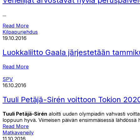
Veneilijät arvostavat hyviä peruspalvel
...
Read More
Kilpapurjehdus
19.10.2016
Luokkaliitto Gaala järjestetään tammi
Read More
SPV
16.10.2016
Tuuli Petäjä-Sirén voittoon Tokion 202
Tuuli Petäjä-Sirén
aloitti uuden olympiadin vahvasti voitt
loppuun hyvä. Viimeisen päivän ensimmäisessä lähdössä h
Read More
Matkaveneily
11.10.2016