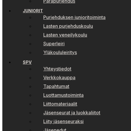
Parapurjehdus
JUNIORIT
Purjehduksen junioritoiminta
Lasten purjehduskoulu
Lasten veneilykoulu
Superleiri
Yläkoululeiritys
SPV
Yhteystiedot
Verkkokauppa
Tapahtumat
Luottamustoiminta
Liittomateriaalit
Jäsenseurat ja luokkaliitot
Liity jäsenseuraksi
Jäsenedut