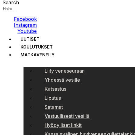
Search
Facebook
Instagram
Youtube
UUTISET
KOULUTUKSET
MATKAVENEILY
Liity veneseuraan
Yhdessä vesille
Katsastus
Liputus
Satamat
Vastuullisesti vesillä
Hyödylliset linkit
Kansainvälinen huviveneenkuljettajankir