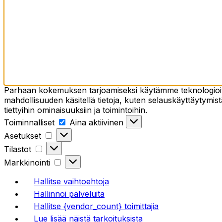
Parhaan kokemuksen tarjoamiseksi käytämme teknologioita,
mahdollisuuden käsitellä tietoja, kuten selauskäyttäytymistä
tiettyihin ominaisuuksiin ja toimintoihin.
Toiminnalliset
Toiminnalliset
Aina aktiivinen
Asetukset
Asetukset
Tilastot
Tilastot
Markkinointi
Markkinointi
Hallitse vaihtoehtoja
Hallinnoi palveluita
Hallitse {vendor_count} toimittajia
Lue lisää näistä tarkoituksista