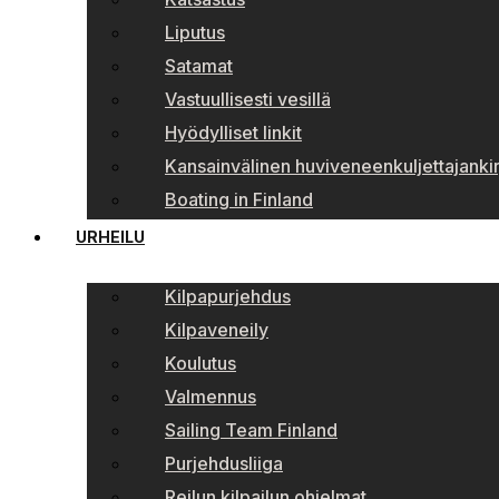
Liputus
Satamat
Vastuullisesti vesillä
Hyödylliset linkit
Kansainvälinen huviveneenkuljettajankir
Boating in Finland
URHEILU
Kilpapurjehdus
Kilpaveneily
Koulutus
Valmennus
Sailing Team Finland
Purjehdusliiga
Reilun kilpailun ohjelmat