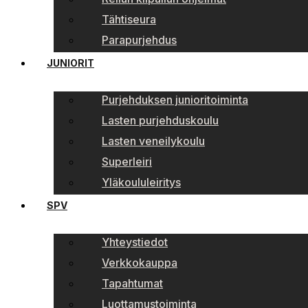
Tähtiseura
Parapurjehdus
JUNIORIT
Purjehduksen junioritoiminta
Lasten purjehduskoulu
Lasten veneilykoulu
Superleiri
Yläkoululeiritys
SPV
Yhteystiedot
Verkkokauppa
Tapahtumat
Luottamustoiminta