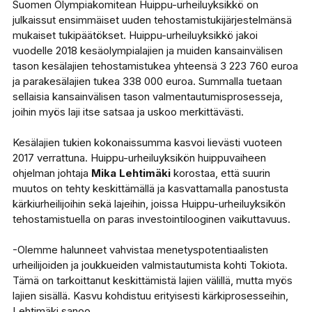
Suomen Olympiakomitean Huippu-urheiluyksikkö on
julkaissut ensimmäiset uuden tehostamistukijärjestelmänsä
mukaiset tukipäätökset. Huippu-urheiluyksikkö jakoi
vuodelle 2018 kesäolympialajien ja muiden kansainvälisen
tason kesälajien tehostamistukea yhteensä 3 223 760 euroa
ja parakesälajien tukea 338 000 euroa. Summalla tuetaan
sellaisia kansainvälisen tason valmentautumisprosesseja,
joihin myös laji itse satsaa ja uskoo merkittävästi.
Kesälajien tukien kokonaissumma kasvoi lievästi vuoteen
2017 verrattuna. Huippu-urheiluyksikön huippuvaiheen
ohjelman johtaja
Mika Lehtimäki
korostaa, että suurin
muutos on tehty keskittämällä ja kasvattamalla panostusta
kärkiurheilijoihin sekä lajeihin, joissa Huippu-urheiluyksikön
tehostamistuella on paras investointilooginen vaikuttavuus.
-Olemme halunneet vahvistaa menetyspotentiaalisten
urheilijoiden ja joukkueiden valmistautumista kohti Tokiota.
Tämä on tarkoittanut keskittämistä lajien välillä, mutta myös
lajien sisällä. Kasvu kohdistuu erityisesti kärkiprosesseihin,
Lehtimäki sanoo.