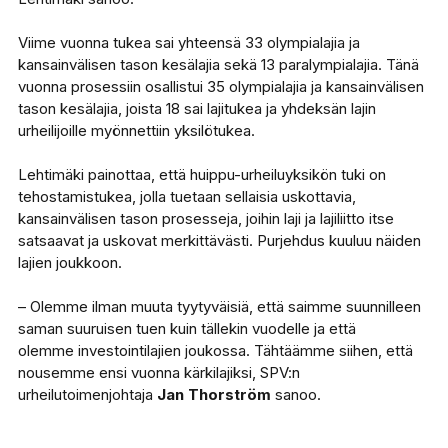
Viime vuonna tukea sai yhteensä 33 olympialajia ja
kansainvälisen tason kesälajia sekä 13 paralympialajia. Tänä
vuonna prosessiin osallistui 35 olympialajia ja kansainvälisen
tason kesälajia, joista 18 sai lajitukea ja yhdeksän lajin
urheilijoille myönnettiin yksilötukea.
Lehtimäki painottaa, että huippu-urheiluyksikön tuki on
tehostamistukea, jolla tuetaan sellaisia uskottavia,
kansainvälisen tason prosesseja, joihin laji ja lajiliitto itse
satsaavat ja uskovat merkittävästi. Purjehdus kuuluu näiden
lajien joukkoon.
– Olemme ilman muuta tyytyväisiä, että saimme suunnilleen
saman suuruisen tuen kuin tällekin vuodelle ja että
olemme investointilajien joukossa. Tähtäämme siihen, että
nousemme ensi vuonna kärkilajiksi, SPV:n
urheilutoimenjohtaja
Jan Thorström
sanoo.