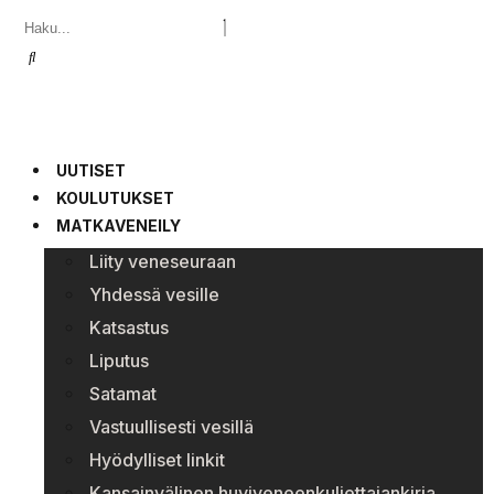
UUTISET
KOULUTUKSET
MATKAVENEILY
Liity veneseuraan
Yhdessä vesille
Katsastus
Liputus
Satamat
Vastuullisesti vesillä
Hyödylliset linkit
Kansainvälinen huviveneenkuljettajankirja