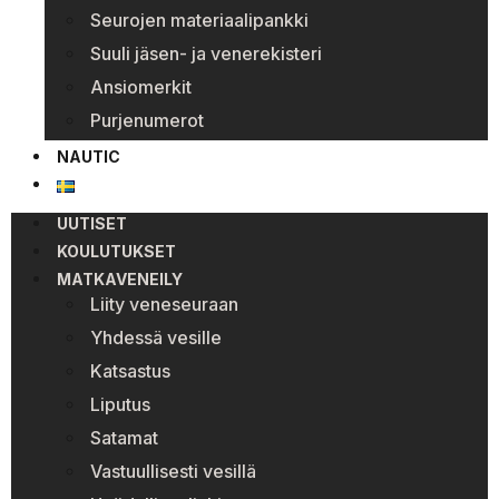
Seurojen materiaalipankki
Suuli jäsen- ja venerekisteri
Ansiomerkit
Purjenumerot
NAUTIC
UUTISET
KOULUTUKSET
MATKAVENEILY
Liity veneseuraan
Yhdessä vesille
Katsastus
Liputus
Satamat
Vastuullisesti vesillä