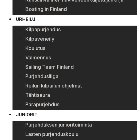
Boating in Finland
URHEILU
Kilpapurjehdus
Kilpaveneily
Koulutus
Valmennus
Sailing Team Finland
Purjehdusliiga
Reilun kilpailun ohjelmat
Tähtiseura
Parapurjehdus
JUNIORIT
Purjehduksen junioritoiminta
Lasten purjehduskoulu