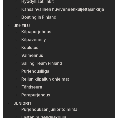
Hyödylliset linkit
Kansainvälinen huviveneenkuljettajankirja
Boating in Finland
URHEILU
Kilpapurjehdus
Kilpaveneily
Koulutus
Valmennus
Sailing Team Finland
Purjehdusliiga
Reilun kilpailun ohjelmat
Tähtiseura
Parapurjehdus
JUNIORIT
Purjehduksen junioritoiminta
Lasten purjehduskoulu