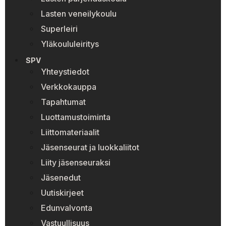
Lasten veneilykoulu
Superleiri
Yläkoululeiritys
SPV
Yhteystiedot
Verkkokauppa
Tapahtumat
Luottamustoiminta
Liittomateriaalit
Jäsenseurat ja luokkaliitot
Liity jäsenseuraksi
Jäsenedut
Uutiskirjeet
Edunvalvonta
Vastuullisuus