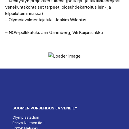
– Kehitystyö projektien tukena (pelikirja- ja taktiikkaprojekti,
venekuntakohtaiset tarpeet, olosuhdekartoitus leiri- ja
kilpailutoiminnassa)
– Olympiavalmentajatuki: Joakim Wilenius
– NOV-palkkatuki: Jan Gahmberg, Vili Kaijansinkko
SUOMEN PURJEHDUS JA VENEILY
Olympiastadion
Paavo Nurmen tie 1
00250 Helsinki