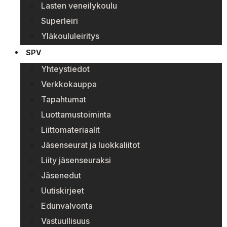
Lasten veneilykoulu
Superleiri
Yläkoululeiritys
SPV
Yhteystiedot
Verkkokauppa
Tapahtumat
Luottamustoiminta
Liittomateriaalit
Jäsenseurat ja luokkaliitot
Liity jäsenseuraksi
Jäsenedut
Uutiskirjeet
Edunvalvonta
Vastuullisuus