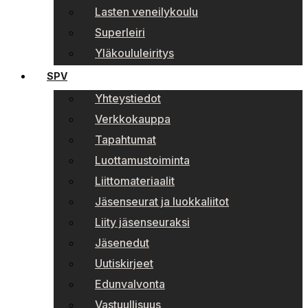
Lasten veneilykoulu
Superleiri
Yläkoululeiritys
SPV
Yhteystiedot
Verkkokauppa
Tapahtumat
Luottamustoiminta
Liittomateriaalit
Jäsenseurat ja luokkaliitot
Liity jäsenseuraksi
Jäsenedut
Uutiskirjeet
Edunvalvonta
Vastuullisuus