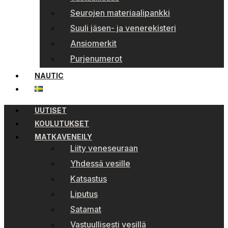
Seurojen materiaalipankki
Suuli jäsen- ja venerekisteri
Ansiomerkit
Purjenumerot
NAUTIC
UUTISET
KOULUTUKSET
MATKAVENEILY
Liity veneseuraan
Yhdessä vesille
Katsastus
Liputus
Satamat
Vastuullisesti vesillä