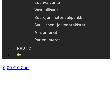
Edunvalvonta
Vastuullisuus
Seurojen materiaalipankki
Suuli jäsen- ja venerekisteri
Ansiomerkit
Purjenumerot
NAUTIC
0,00
€
0
Cart