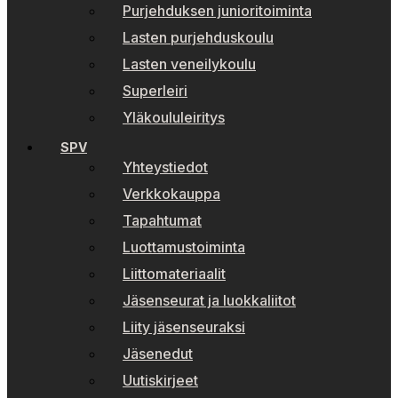
Purjehduksen junioritoiminta
Lasten purjehduskoulu
Lasten veneilykoulu
Superleiri
Yläkoululeiritys
SPV
Yhteystiedot
Verkkokauppa
Tapahtumat
Luottamustoiminta
Liittomateriaalit
Jäsenseurat ja luokkaliitot
Liity jäsenseuraksi
Jäsenedut
Uutiskirjeet