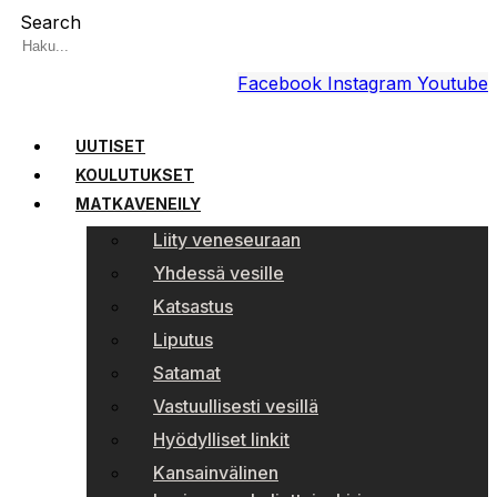
Search
Facebook
Instagram
Youtube
UUTISET
KOULUTUKSET
MATKAVENEILY
Liity veneseuraan
Yhdessä vesille
Katsastus
Liputus
Satamat
Vastuullisesti vesillä
Hyödylliset linkit
Kansainvälinen