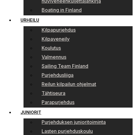
huviveneenkuljettajankirja
Boating in Finland
URHEILU
Kilpapurjehdus
Kilpaveneily
Koulutus
Valmennus
Sailing Team Finland
Purjehdusliiga
Reilun kilpailun ohjelmat
Tähtiseura
Parapurjehdus
JUNIORIT
Purjehduksen junioritoiminta
Lasten purjehduskoulu