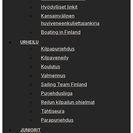
Hyödylliset linkit
Kansainvälinen
huviveneenkuljettajankirja
Boating in Finland
URHEILU
Kilpapurjehdus
Kilpaveneily
Koulutus
Valmennus
Sailing Team Finland
Purjehdusliiga
Reilun kilpailun ohjelmat
Tähtiseura
Parapurjehdus
JUNIORIT