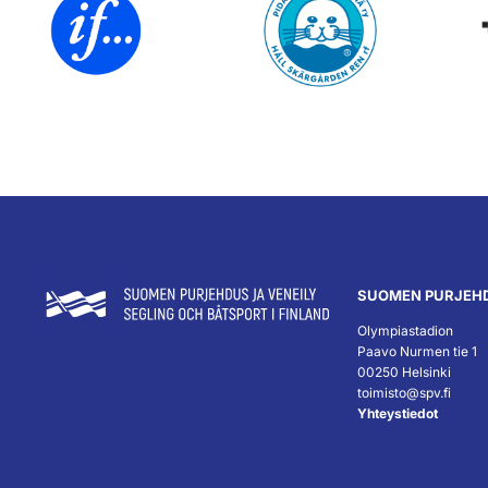
SUOMEN PURJEHD
Olympiastadion
Paavo Nurmen tie 1
00250 Helsinki
toimisto@spv.fi
Yhteystiedot
``