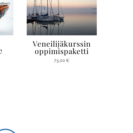
Veneilijäkurssin
e
oppimispaketti
75,00
€