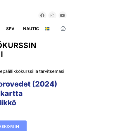
SPV
NAUTIC
ÖKURSSIN
I
epäällikkökurssilla tarvitsemasi
uorovedet (2024)
-kartta
likkö
OSKORIIN