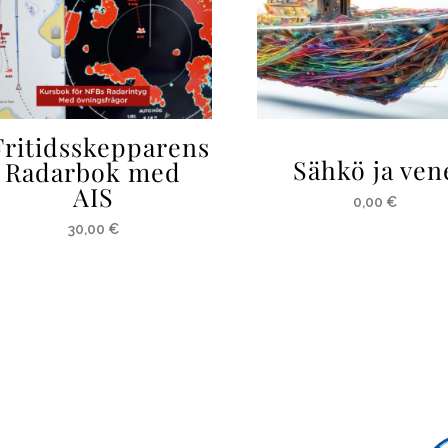
Fritidsskepparens
Sähkö ja ven
Radarbok med
AIS
0,00
€
30,00
€