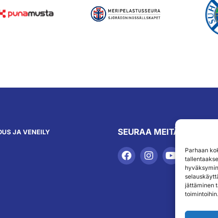
SEURAA MEITÄ
US JA VENEILY
Parhaan kok
tallentaaks
hyväksymine
selauskäyttä
jättäminen t
toimintoihin