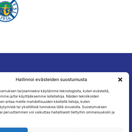
Hallinnoi evästeiden suostumusta
TILAA UUTISKIRJEEMME
emuksen tarjoamiseksi käytämme teknologioita, kuten evästeitä,
emme ja/tai käyttääksemme laitetietoja. Näiden tekniikoiden
n antaa meille mahdollisuuden käsitellä tietoja, kuten
ytymistä tai yksilöllisiä tunnuksia tällä sivustolla. Suostumuksen
ai peruuttaminen voi vaikuttaa haitallisesti tiettyihin ominaisuuksiin ja
.