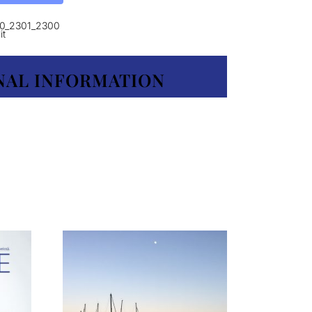
10_2301_2300
it
NAL INFORMATION