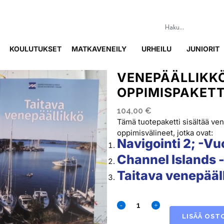
KOULUTUKSET
MATKAVENEILY
URHEILU
JUNIORIT
VENEPÄÄLLIKK
OPPIMISPAKETT
104,00
€
Tämä tuotepaketti sisältää ven
oppimisvälineet, jotka ovat:
Navigointi 2; -V
Channel Islands 
Taitava venepääl
LISÄÄ OST