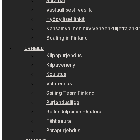
Satamat
Vastuullisesti vesillä
Hyödylliset linkit
Kansainvälinen huviveneenkuljettajankir
Boating in Finland
URHEILU
Kilpapurjehdus
Kilpaveneily
Koulutus
Valmennus
Sailing Team Finland
Purjehdusliiga
Reilun kilpailun ohjelmat
Tähtiseura
Parapurjehdus