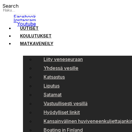
Search
Facebook
Instagram
Youtube
UUTISET
KOULUTUKSET
MATKAVENEILY
Liity veneseuraan
Yhdessä vesille
Katsastus
Liputus
Satamat
Vastuullisesti vesillä
Hyödylliset linkit
Kansainvälinen huviveneenkuljettajankir
Boating in Finland