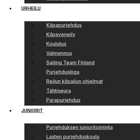
URHEILU
Kilpapurjehdus
Kilpaveneily
Koulutus
Valmennus
Sailing Team Finland
Purjehdusliiga
Reilun kilpailun ohjelmat
Tähtiseura
Parapurjehdus
JUNIORIT
Purjehduksen junioritoiminta
Lasten purjehduskoulu