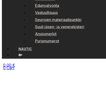
Edunvalvonta
Vastuullisuus
Seurojen materiaalipankki
Suuli jäsen- ja venerekisteri
Ansiomerkit
Purjenumerot
NAUTIC
0,00
€
0
Cart