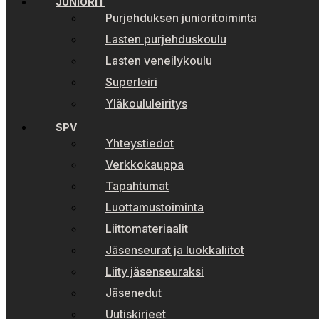
JUNIORIT
Purjehduksen junioritoiminta
Lasten purjehduskoulu
Lasten veneilykoulu
Superleiri
Yläkoululeiritys
SPV
Yhteystiedot
Verkkokauppa
Tapahtumat
Luottamustoiminta
Liittomateriaalit
Jäsenseurat ja luokkaliitot
Liity jäsenseuraksi
Jäsenedut
Uutiskirjeet