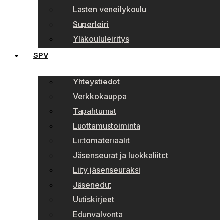
Lasten veneilykoulu
Superleiri
Yläkoululeiritys
SPV
Yhteystiedot
Verkkokauppa
Tapahtumat
Luottamustoiminta
Liittomateriaalit
Jäsenseurat ja luokkaliitot
Liity jäsenseuraksi
Jäsenedut
Uutiskirjeet
Edunvalvonta