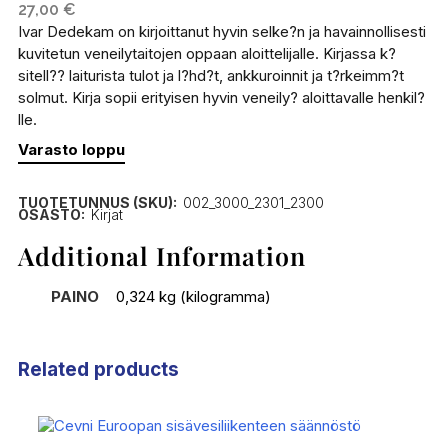
27,00
€
Ivar Dedekam on kirjoittanut hyvin selke?n ja havainnollisesti
kuvitetun veneilytaitojen oppaan aloittelijalle. Kirjassa k?
sitell?? laiturista tulot ja l?hd?t, ankkuroinnit ja t?rkeimm?t
solmut. Kirja sopii erityisen hyvin veneily? aloittavalle henkil?
lle.
Varasto loppu
TUOTETUNNUS (SKU):
002_3000_2301_2300
OSASTO:
Kirjat
Additional Information
PAINO
0,324 kg (kilogramma)
Related products