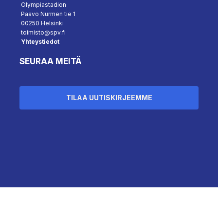
Olympiastadion
Paavo Nurmen tie 1
00250 Helsinki
toimisto@spv.fi
Yhteystiedot
SEURAA MEITÄ
TILAA UUTISKIRJEEMME
``