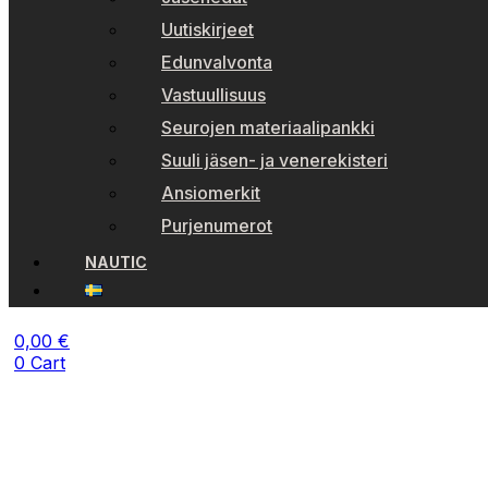
Uutiskirjeet
Edunvalvonta
Vastuullisuus
Seurojen materiaalipankki
Suuli jäsen- ja venerekisteri
Ansiomerkit
Purjenumerot
NAUTIC
0,00
€
0
Cart