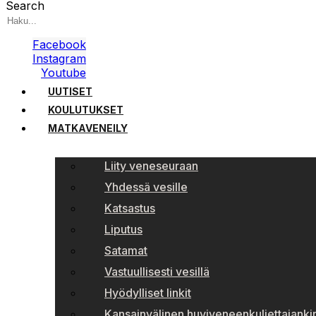
Search
Facebook
Instagram
Youtube
UUTISET
KOULUTUKSET
MATKAVENEILY
Liity veneseuraan
Yhdessä vesille
Katsastus
Liputus
Satamat
Vastuullisesti vesillä
Hyödylliset linkit
Kansainvälinen huviveneenkuljettajankir