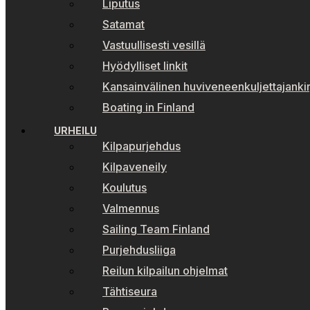
Liputus
Satamat
Vastuullisesti vesillä
Hyödylliset linkit
Kansainvälinen huviveneenkuljettajankir
Boating in Finland
URHEILU
Kilpapurjehdus
Kilpaveneily
Koulutus
Valmennus
Sailing Team Finland
Purjehdusliiga
Reilun kilpailun ohjelmat
Tähtiseura