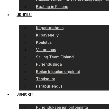
Boating in Finland
URHEILU
Kilpapurjehdus
Kilpaveneily
Koulutus
Valmennus
Sailing Team Finland
Purjehdusliiga
Reilun kilpailun ohjelmat
Tähtiseura
Parapurjehdus
JUNIORIT
Purjehduksen junioritoiminta