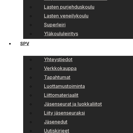
Lasten purjehduskoulu
Lasten veneilykoulu
Superleiri
Yläkoululeiritys
SPV
Yhteystiedot
Verkkokauppa
Tapahtumat
Luottamustoiminta
Liittomateriaalit
Jäsenseurat ja luokkaliitot
Liity jäsenseuraksi
Jäsenedut
Uutiskirjeet