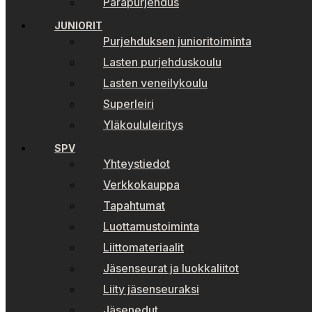
Parapurjehdus
JUNIORIT
Purjehduksen junioritoiminta
Lasten purjehduskoulu
Lasten veneilykoulu
Superleiri
Yläkoululeiritys
SPV
Yhteystiedot
Verkkokauppa
Tapahtumat
Luottamustoiminta
Liittomateriaalit
Jäsenseurat ja luokkaliitot
Liity jäsenseuraksi
Jäsenedut