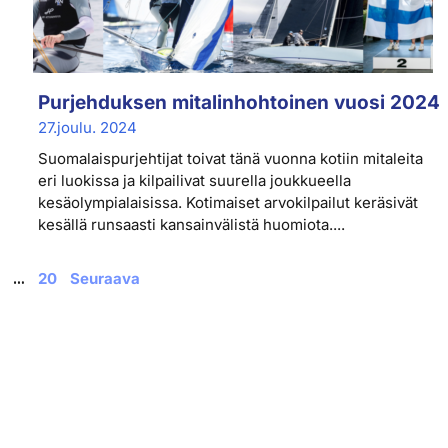
Purjehduksen mitalinhohtoinen vuosi 2024
27.joulu. 2024
Suomalaispurjehtijat toivat tänä vuonna kotiin mitaleita
eri luokissa ja kilpailivat suurella joukkueella
kesäolympialaisissa. Kotimaiset arvokilpailut keräsivät
kesällä runsaasti kansainvälistä huomiota....
20
Seuraava
…