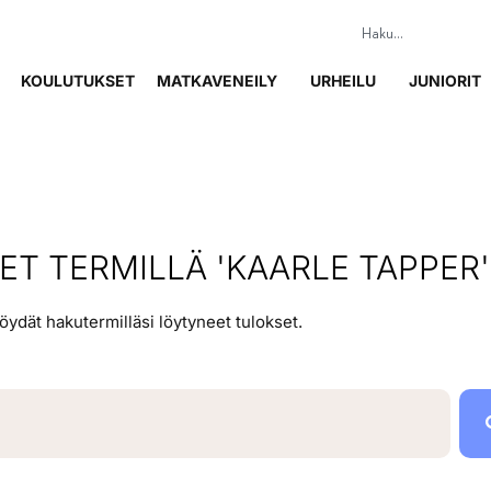
KOULUTUKSET
MATKAVENEILY
URHEILU
JUNIORIT
T TERMILLÄ 'KAARLE TAPPER'
löydät hakutermilläsi löytyneet tulokset.