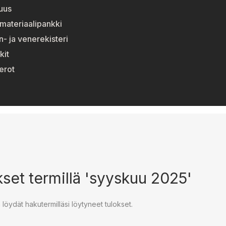
suus
materiaalipankki
n- ja venerekisteri
kit
erot
set termillä 'syyskuu 2025'
a löydät hakutermilläsi löytyneet tulokset.