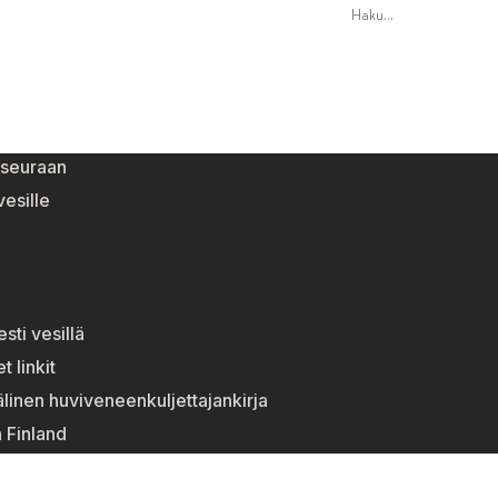
eseuraan
esille
esti vesillä
t linkit
linen huviveneenkuljettajankirja
n Finland