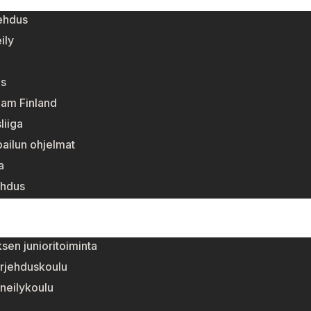
ehdus
ily
s
eam Finland
liiga
pailun ohjelmat
a
ehdus
sen junioritoiminta
rjehduskoulu
neilykoulu