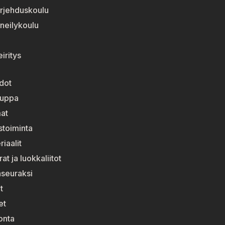
rjehduskoulu
neilykoulu
iritys
dot
auppa
at
stoiminta
riaalit
t ja luokkaliitot
nseuraksi
t
et
onta