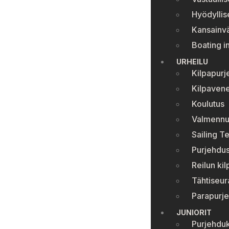
Hyödyllise
Kansainvä
Boating i
URHEILU
Kilpapurj
Kilpavene
Koulutus
Valmennu
Sailing T
Purjehdus
Reilun kil
Tähtiseur
Parapurj
JUNIORIT
Purjehduk