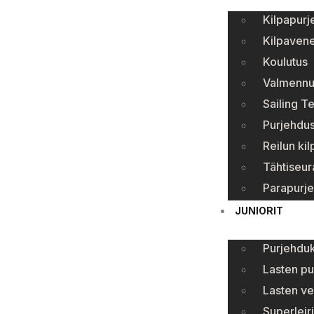
Kilpapurj
Kilpavene
Koulutus
Valmennu
Sailing T
Purjehdus
Reilun kil
Tähtiseur
Parapurj
JUNIORIT
Purjehduk
Lasten pu
Lasten ve
Superleiri