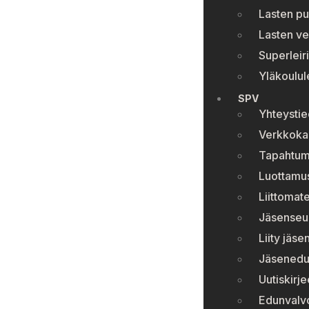
Lasten pu
Lasten ve
Superleiri
Yläkoulule
SPV
Yhteystie
Verkkok
Tapahtum
Luottamu
Liittomate
Jäsenseura
Liity jäse
Jäsenedu
Uutiskirje
Edunvalv