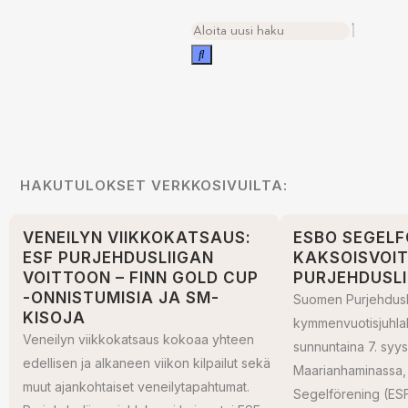
HAKUTULOKSET VERKKOSIVUILTA:
VENEILYN VIIKKOKATSAUS:
ESBO SEGELF
ESF PURJEHDUSLIIGAN
KAKSOISVOI
VOITTOON – FINN GOLD CUP
PURJEHDUSL
-ONNISTUMISIA JA SM-
Suomen Purjehdusl
KISOJA
kymmenvuotisjuhlak
Veneilyn viikkokatsaus kokoaa yhteen
sunnuntaina 7. syy
edellisen ja alkaneen viikon kilpailut sekä
Maarianhaminassa,
muut ajankohtaiset veneilytapahtumat.
Segelförening (ESF