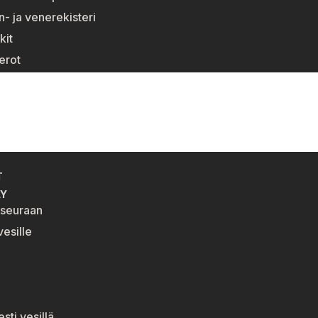
n- ja venerekisteri
kit
erot
T
LY
eseuraan
esille
esti vesillä