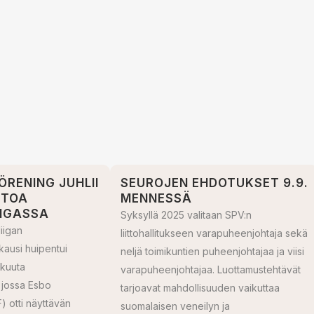
ÖRENING JUHLII
SEUROJEN EHDOTUKSET 9.9.
TTOA
MENNESSÄ
IIGASSA
Syksyllä 2025 valitaan SPV:n
iigan
liittohallitukseen varapuheenjohtaja sekä
ausi huipentui
neljä toimikuntien puheenjohtajaa ja viisi
skuuta
varapuheenjohtajaa. Luottamustehtävät
 jossa Esbo
tarjoavat mahdollisuuden vaikuttaa
) otti näyttävän
suomalaisen veneilyn ja