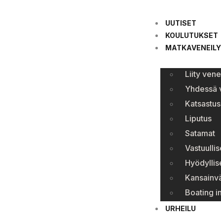
UUTISET
KOULUTUKSET
MATKAVENEILY
Liity ven
Yhdessä v
Katsastus
Liputus
Satamat
Vastuullis
Hyödyllise
Kansainvä
Boating i
URHEILU