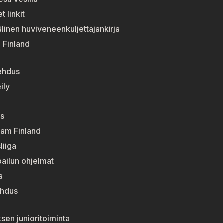
t linkit
linen huviveneenkuljettajankirja
n Finland
ehdus
ily
s
eam Finland
liiga
pailun ohjelmat
a
ehdus
sen junioritoiminta