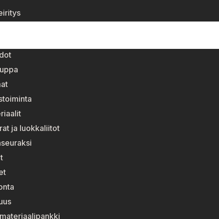
iritys
dot
auppa
at
stoiminta
riaalit
t ja luokkaliitot
nseuraksi
t
et
onta
suus
materiaalipankki