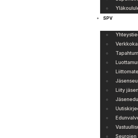
Yläkoulule
SPV
Yhteystie
Verkkok
Tapahtum
Luottamu
Liittomate
Jäsenseura
Liity jäse
Jäsenedu
Uutiskirje
Edunvalv
Vastuulli
Seurojen 