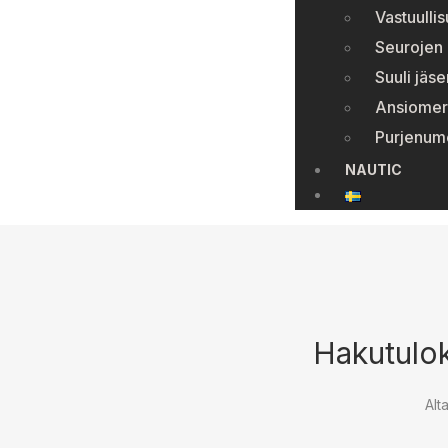
Vastuulli
Seurojen 
Suuli jäse
Ansiomer
Purjenum
NAUTIC
Hakutulok
Alt