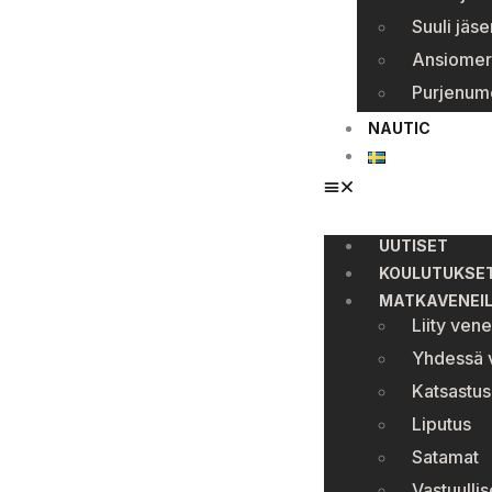
Suuli jäse
Ansiomer
Purjenum
NAUTIC
UUTISET
KOULUTUKSE
MATKAVENEI
Liity ven
Yhdessä v
Katsastus
Liputus
Satamat
Vastuullis