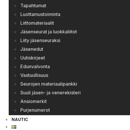
Tapahtumat
Luottamustoiminta
Liittomateriaalit
Jäsenseurat ja luokkaliitot
Liity jäsenseuraksi
Jäsenedut
Uutiskirjeet
Edunvalvonta
Vastuullisuus
Seurojen materiaalipankki
Suuli jäsen- ja venerekisteri
Ansiomerkit
Purjenumerot
NAUTIC