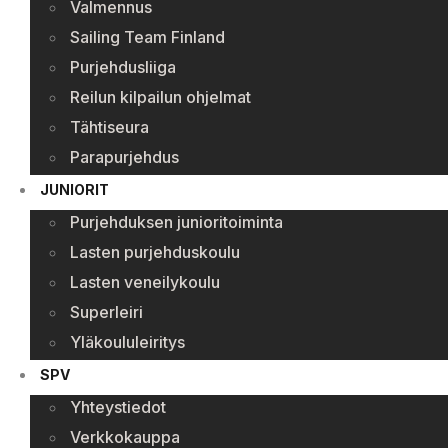
Valmennus
Sailing Team Finland
Purjehdusliiga
Reilun kilpailun ohjelmat
Tähtiseura
Parapurjehdus
JUNIORIT
Purjehduksen junioritoiminta
Lasten purjehduskoulu
Lasten veneilykoulu
Superleiri
Yläkoululeiritys
SPV
Yhteystiedot
Verkkokauppa