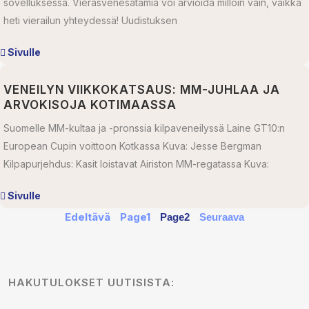
sovelluksessa. Vierasvenesatamia voi arvioida milloin vain, vaikka
heti vierailun yhteydessä! Uudistuksen
Sivulle
VENEILYN VIIKKOKATSAUS: MM-JUHLAA JA
ARVOKISOJA KOTIMAASSA
Suomelle MM-kultaa ja -pronssia kilpaveneilyssä Laine GT10:n
European Cupin voittoon Kotkassa Kuva: Jesse Bergman
Kilpapurjehdus: Kasit loistavat Airiston MM-regatassa Kuva:
Sivulle
Edeltävä
Page
1
Page
2
Seuraava
HAKUTULOKSET UUTISISTA: