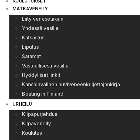
KOULUTUKSET
MATKAVENEILY
Liity veneseuraan
Yhdessä vesille
Katsastus
Liputus
Satamat
Vastuullisesti vesillä
Hyödylliset linkit
Kansainvälinen huviveneenkuljettajankirja
Boating in Finland
URHEILU
Kilpapurjehdus
Kilpaveneily
Koulutus