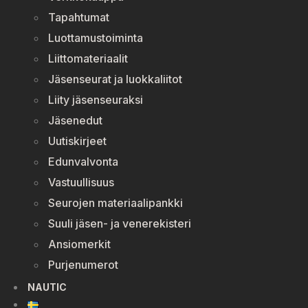
Tapahtumat
Luottamustoiminta
Liittomateriaalit
Jäsenseurat ja luokkaliitot
Liity jäsenseuraksi
Jäsenedut
Uutiskirjeet
Edunvalvonta
Vastuullisuus
Seurojen materiaalipankki
Suuli jäsen- ja venerekisteri
Ansiomerkit
Purjenumerot
NAUTIC