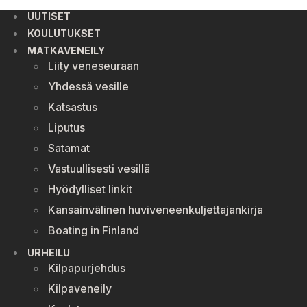
UUTISET
KOULUTUKSET
MATKAVENEILY
Liity veneseuraan
Yhdessä vesille
Katsastus
Liputus
Satamat
Vastuullisesti vesillä
Hyödylliset linkit
Kansainvälinen huviveneenkuljettajankirja
Boating in Finland
URHEILU
Kilpapurjehdus
Kilpaveneily