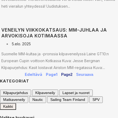
heti vierailun yhteydessä! Uudistuksen...
VENEILYN VIIKKOKATSAUS: MM-JUHLAA JA
ARVOKISOJA KOTIMAASSA
5.elo. 2025
Suomelle MM-kultaa ja -pronssia kilpaveneilyssä Laine GT10:n
European Cupin voittoon Kotkassa Kuva: Jesse Bergman
Kilpapurjehdus: Kasit loistavat Airiston MM-regatassa Kuva:...
Edeltävä
Page
1
Page
2
Seuraava
KATEGORIAT
Kilpapurjehdus
Kilpaveneily
Lapset ja nuoret
Matkaveneily
Nautic
Sailing Team Finland
SPV
Kaikki
Valitse kuukausi