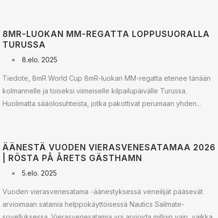
8MR-LUOKAN MM-REGATTA LOPPUSUORALLA
TURUSSA
8.elo. 2025
Tiedote, 8mR World Cup 8mR-luokan MM-regatta etenee tänään
kolmannelle ja toiseksi viimeiselle kilpailupäivälle Turussa.
Huolimatta sääolosuhteista, jotka pakottivat perumaan yhden...
ÄÄNESTÄ VUODEN VIERASVENESATAMAA 2026
| RÖSTA PÅ ÅRETS GÄSTHAMN
5.elo. 2025
Vuoden vierasvenesatama -äänestyksessä veneilijät pääsevät
arvioimaan satamia helppokäyttöisessä Nautics Sailmate-
sovelluksessa. Vierasvenesatamia voi arvioida milloin vain, vaikka