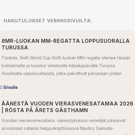
HAKUTULOKSET VERKKOSIVUILTA:
8MR-LUOKAN MM-REGATTA LOPPUSUORALLA
TURUSSA
Tiedote, 8mR World Cup 8mR-luokan MM-regatta etenee tänään
kolmannelle ja toiseksi viimeiselle kilpailupäivälle Turussa.
Huolimatta sääolosuhteista, jotka pakottivat perumaan yhden
Sivulle
ÄÄNESTÄ VUODEN VIERASVENESATAMAA 2026
| RÖSTA PÅ ÅRETS GÄSTHAMN
Vuoden vierasvenesatama -äänestyksessä veneilijät pääsevät
arvioimaan satamia helppokäyttöisessä Nautics Sailmate-