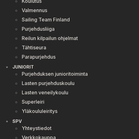
Koulutus
Valmennus
Sailing Team Finland
Purjehdusliiga
Reilun kilpailun ohjelmat
Tähtiseura
Parapurjehdus
JUNIORIT
Purjehduksen junioritoiminta
Lasten purjehduskoulu
Lasten veneilykoulu
Superleiri
Yläkoululeiritys
SPV
Yhteystiedot
Verkkokauppa