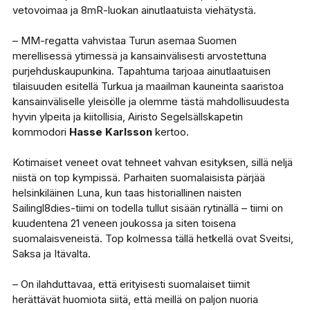
vetovoimaa ja 8mR-luokan ainutlaatuista viehätystä.
– MM-regatta vahvistaa Turun asemaa Suomen
merellisessä ytimessä ja kansainvälisesti arvostettuna
purjehduskaupunkina. Tapahtuma tarjoaa ainutlaatuisen
tilaisuuden esitellä Turkua ja maailman kauneinta saaristoa
kansainväliselle yleisölle ja olemme tästä mahdollisuudesta
hyvin ylpeita ja kiitollisia, Airisto Segelsällskapetin
kommodori
Hasse Karlsson
kertoo.
Kotimaiset veneet ovat tehneet vahvan esityksen, sillä neljä
niistä on top kympissä. Parhaiten suomalaisista pärjää
helsinkiläinen Luna, kun taas historiallinen naisten
Sailingl8dies-tiimi on todella tullut sisään rytinällä – tiimi on
kuudentena 21 veneen joukossa ja siten toisena
suomalaisveneistä. Top kolmessa tällä hetkellä ovat Sveitsi,
Saksa ja Itävalta.
– On ilahduttavaa, että erityisesti suomalaiset tiimit
herättävät huomiota siitä, että meillä on paljon nuoria