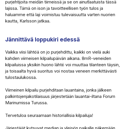
purjehtijoita meidän tiimeissä ja se on ainutlaatuista tässä
lajissa. Tämä on ison ja tavoitteellisen työn tulos ja
haluamme että laji voimistuu tulevaisuutta varten nuorien
kautta, Karlsson jatkaa.
Jännittävä loppukiri edessä
Vaikka viisi lähtöä on jo purjehdittu, kaikki on vielä auki
kahden viimeisen kilpailupäivän aikana. 8mR-veneiden
kilpailuissa yksikin huono lähtö voi muuttaa tilanteen täysin,
ja toisaalta hyvä suoritus voi nostaa veneen merkittävästi
tulostaulukossa.
Viimeinen kilpailu purjehditaan lauantaina, jonka jälkeen
palkintojenjakotilaisuus järjestetään lauantai-iltana Forum
Marinumissa Turussa.
Tervetuloa seuraamaan historiallisia kilpailuja!
Järjestäjät kutsuvat median ja yleisön paikalle näkemään,