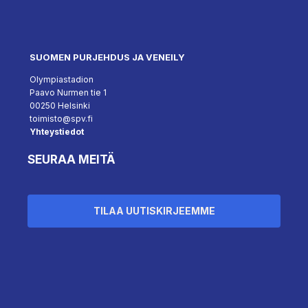
SUOMEN PURJEHDUS JA VENEILY
Olympiastadion
Paavo Nurmen tie 1
00250 Helsinki
toimisto@spv.fi
Yhteystiedot
SEURAA MEITÄ
TILAA UUTISKIRJEEMME
``