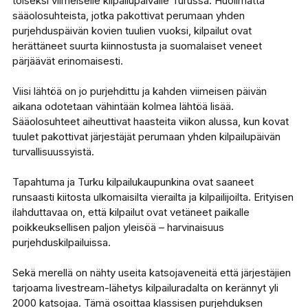
toiseksi viimeiselle kilpailupäivälle Turussa. Huolimatta
sääolosuhteista, jotka pakottivat perumaan yhden
purjehduspäivän kovien tuulien vuoksi, kilpailut ovat
herättäneet suurta kiinnostusta ja suomalaiset veneet
pärjäävät erinomaisesti.
Viisi lähtöä on jo purjehdittu ja kahden viimeisen päivän
aikana odotetaan vähintään kolmea lähtöä lisää.
Sääolosuhteet aiheuttivat haasteita viikon alussa, kun kovat
tuulet pakottivat järjestäjät perumaan yhden kilpailupäivän
turvallisuussyistä.
Tapahtuma ja Turku kilpailukaupunkina ovat saaneet
runsaasti kiitosta ulkomaisilta vierailta ja kilpailijoilta. Erityisen
ilahduttavaa on, että kilpailut ovat vetäneet paikalle
poikkeuksellisen paljon yleisöä – harvinaisuus
purjehduskilpailuissa.
Sekä merellä on nähty useita katsojaveneitä että järjestäjien
tarjoama livestream-lähetys kilpailuradalta on kerännyt yli
2000 katsojaa. Tämä osoittaa klassisen purjehduksen