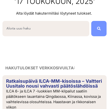
'17 TOUKOKUUN, 2025'
Alta löydät hakutermilläsi löytyneet tulokset.
HAKUTULOKSET VERKKOSIVUILTA:
Ratkaisupäivä ILCA-MM-kisoissa – Valtteri
Uusitalo nousi vahvasti päätöslähdöissä
ILCA 6- ja ILCA 7 -luokkien MM-kilpailut saatiin
päätökseen lauantaina Qingdaossa, Kiinassa, kovissa ja
vaihtelevissa olosuhteissa. Haastavan ja rikkonaisen
viikon