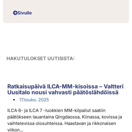
Sivulle
HAKUTULOKSET UUTISISTA:
Ratkaisupäivä ILCA-MM-kisoissa – Valtteri
Uusitalo nousi vahvasti päätöslähdöissä
17.touko. 2025
ILCA 6- ja ILCA 7 -luokkien MM-kilpailut saatiin
päätökseen lauantaina Qingdaossa, Kiinassa, kovissa ja
vaihtelevissa olosuhteissa. Haastavan ja rikkonaisen
viikon...