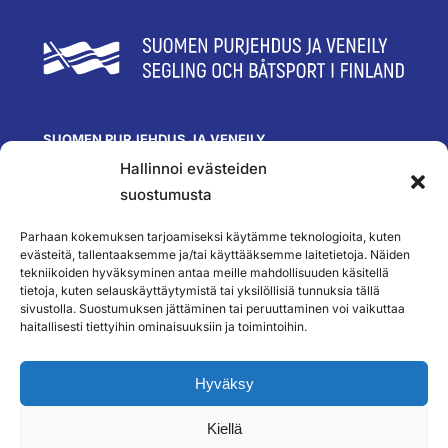
SUOMEN PURJEHDUS JA VENEILY
Hallinnoi evästeiden
Olympiastadion
Paavo Nurmen tie 1
suostumusta
00250 Helsinki
toimisto@spv.fi
Parhaan kokemuksen tarjoamiseksi käytämme teknologioita, kuten
Yhteystiedot
evästeitä, tallentaaksemme ja/tai käyttääksemme laitetietoja. Näiden
tekniikoiden hyväksyminen antaa meille mahdollisuuden käsitellä
SEURAA MEITÄ
tietoja, kuten selauskäyttäytymistä tai yksilöllisiä tunnuksia tällä
sivustolla. Suostumuksen jättäminen tai peruuttaminen voi vaikuttaa
haitallisesti tiettyihin ominaisuuksiin ja toimintoihin.
TILAA UUTISKIRJEEMME
Hyväksy
Kiellä