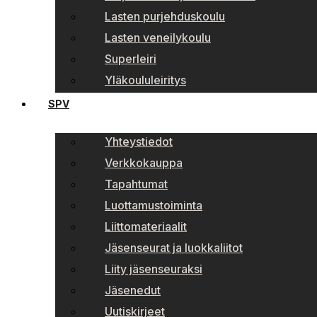
Lasten purjehduskoulu
Lasten veneilykoulu
Superleiri
Yläkoululeiritys
SPV
Yhteystiedot
Verkkokauppa
Tapahtumat
Luottamustoiminta
Liittomateriaalit
Jäsenseurat ja luokkaliitot
Liity jäsenseuraksi
Jäsenedut
Uutiskirjeet