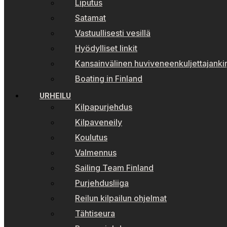
Liputus
Satamat
Vastuullisesti vesillä
Hyödylliset linkit
Kansainvälinen huviveneenkuljettajankir
Boating in Finland
URHEILU
Kilpapurjehdus
Kilpaveneily
Koulutus
Valmennus
Sailing Team Finland
Purjehdusliiga
Reilun kilpailun ohjelmat
Tähtiseura