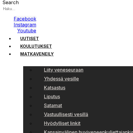
Search
Facebook
Instagram
Youtube
UUTISET
KOULUTUKSET
MATKAVENEILY
Liity veneseuraan
Yhdessä vesille
Katsastus
Liputus
Satamat
Vastuullisesti vesillä
Hyödylliset linkit
Kansainvälinen huviveneenkuljettajankir