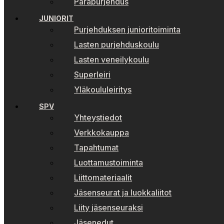
Parapurjehdus
JUNIORIT
Purjehduksen junioritoiminta
Lasten purjehduskoulu
Lasten veneilykoulu
Superleiri
Yläkoululeiritys
SPV
Yhteystiedot
Verkkokauppa
Tapahtumat
Luottamustoiminta
Liittomateriaalit
Jäsenseurat ja luokkaliitot
Liity jäsenseuraksi
Jäsenedut