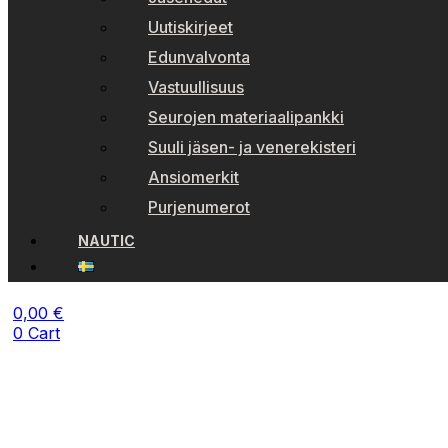
Uutiskirjeet
Edunvalvonta
Vastuullisuus
Seurojen materiaalipankki
Suuli jäsen- ja venerekisteri
Ansiomerkit
Purjenumerot
NAUTIC
0,00
€
0
Cart