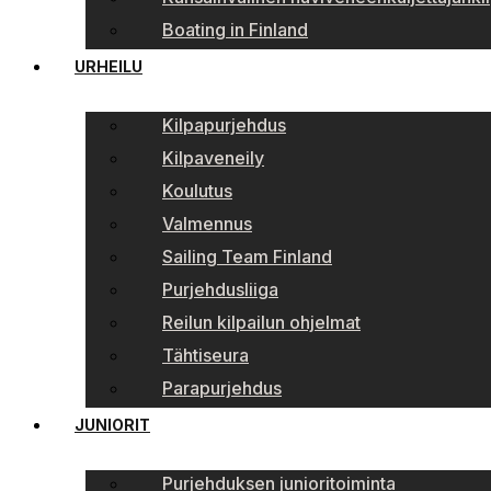
Boating in Finland
URHEILU
Kilpapurjehdus
Kilpaveneily
Koulutus
Valmennus
Sailing Team Finland
Purjehdusliiga
Reilun kilpailun ohjelmat
Tähtiseura
Parapurjehdus
JUNIORIT
Purjehduksen junioritoiminta