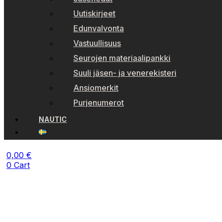
Uutiskirjeet
Edunvalvonta
Vastuullisuus
Seurojen materiaalipankki
Suuli jäsen- ja venerekisteri
Ansiomerkit
Purjenumerot
NAUTIC
0,00
€
0
Cart