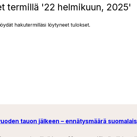
t termillä '22 helmikuun, 2025'
löydät hakutermilläsi löytyneet tulokset.
vuoden tauon jälkeen – ennätysmäärä suomalais