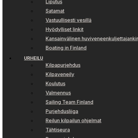
Liputus
Satamat
Vastuullisesti vesillä
Hyödylliset linkit
Kansainvälinen huviveneenkuljettajankir
Boating in Finland
URHEILU
Kilpapurjehdus
Kilpaveneily
Koulutus
Valmennus
Sailing Team Finland
Purjehdusliiga
Reilun kilpailun ohjelmat
Tähtiseura