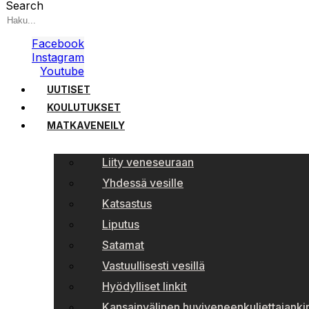
Search
Facebook
Instagram
Youtube
UUTISET
KOULUTUKSET
MATKAVENEILY
Liity veneseuraan
Yhdessä vesille
Katsastus
Liputus
Satamat
Vastuullisesti vesillä
Hyödylliset linkit
Kansainvälinen huviveneenkuljettajankir