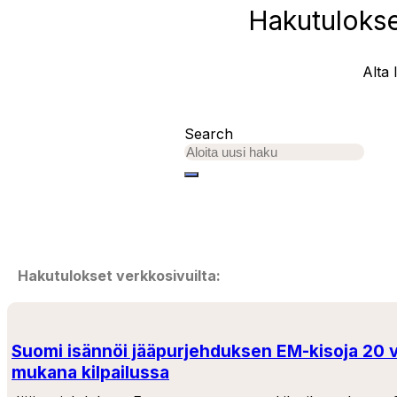
Hakutulokse
Alta 
Search
Hakutulokset verkkosivuilta:
Suomi isännöi jääpurjehduksen EM-kisoja 20 
mukana kilpailussa