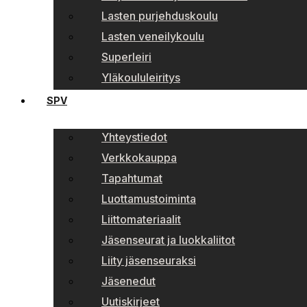
Lasten purjehduskoulu
Lasten veneilykoulu
Superleiri
Yläkoululeiritys
SPV
Yhteystiedot
Verkkokauppa
Tapahtumat
Luottamustoiminta
Liittomateriaalit
Jäsenseurat ja luokkaliitot
Liity jäsenseuraksi
Jäsenedut
Uutiskirjeet