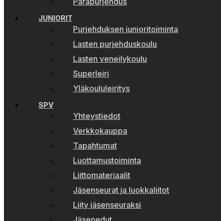
Parapurjehdus
JUNIORIT
Purjehduksen junioritoiminta
Lasten purjehduskoulu
Lasten veneilykoulu
Superleiri
Yläkoululeiritys
SPV
Yhteystiedot
Verkkokauppa
Tapahtumat
Luottamustoiminta
Liittomateriaalit
Jäsenseurat ja luokkaliitot
Liity jäsenseuraksi
Jäsenedut