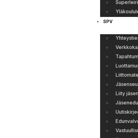
Superleiri
Yläkoulule
SPV
Yhteystie
Verkkok
Tapahtum
Luottamu
Liittomate
Jäsenseura
Liity jäse
Jäsenedu
Uutiskirje
Edunvalv
Vastuulli