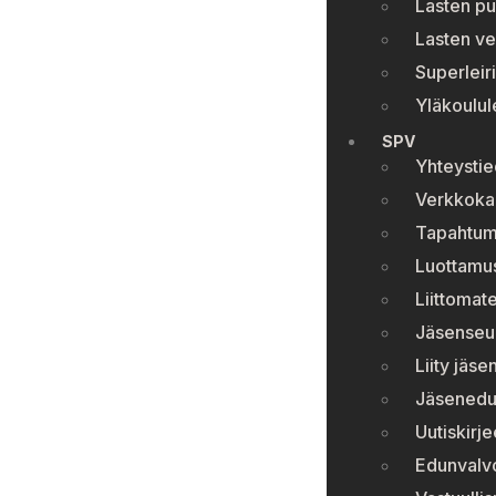
Lasten pu
Lasten ve
Superleiri
Yläkoulule
SPV
Yhteystie
Verkkok
Tapahtum
Luottamu
Liittomate
Jäsenseura
Liity jäse
Jäsenedu
Uutiskirje
Edunvalv