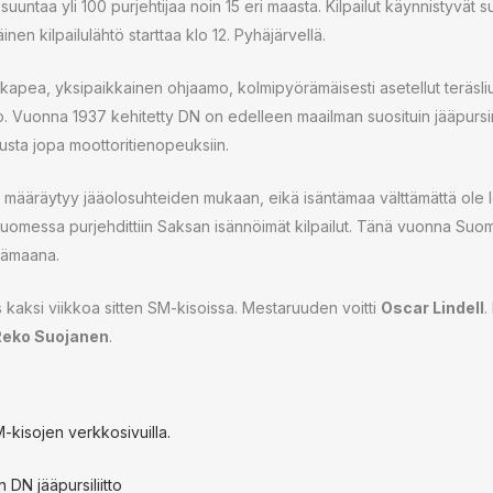
suuntaa yli 100 purjehtijaa noin 15 eri maasta. Kilpailut käynnistyvät 
inen kilpailulähtö starttaa klo 12. Pyhäjärvellä.
apea, yksipaikkainen ohjaamo, kolmipyörämäisesti asetellut teräsliuk
o. Vuonna 1937 kehitetty DN on edelleen maailman suosituin jääpursim
sta jopa moottoritienopeuksiin.
a määräytyy jääolosuhteiden mukaan, eikä isäntämaa välttämättä ole l
omessa purjehdittiin Saksan isännöimät kilpailut. Tänä vuonna Suomi
ntämaana.
ös kaksi viikkoa sitten SM-kisoissa. Mestaruuden voitti
Oscar Lindell
.
Reko Suojanen
.
-kisojen verkkosivuilla.
DN jääpursiliitto