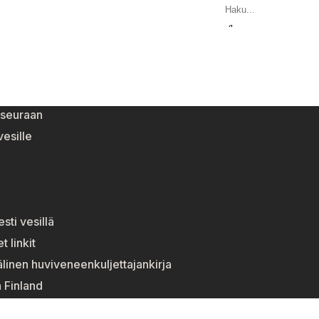
eseuraan
esille
esti vesillä
t linkit
linen huviveneenkuljettajankirja
n Finland