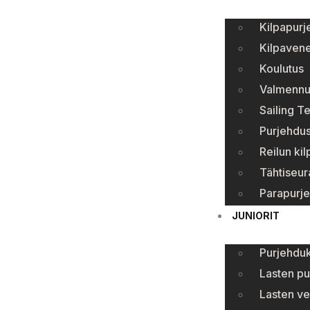
Kilpapurj
Kilpavene
Koulutus
Valmennu
Sailing T
Purjehdus
Reilun kil
Tähtiseur
Parapurj
JUNIORIT
Purjehduk
Lasten pu
Lasten ve