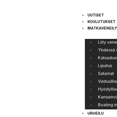
UUTISET
KOULUTUKSET
MATKAVENEILY
Liity ven
Yhdessä v
Katsastus
Liputus
Satamat
Vastuullis
Hyödyllise
Kansainvä
Boating i
URHEILU