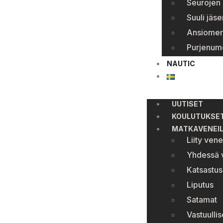
Seurojen 
Suuli jäse
Ansiomer
Purjenum
NAUTIC
UUTISET
KOULUTUKSE
MATKAVENEI
Liity ven
Yhdessä v
Katsastus
Liputus
Satamat
Vastuullis