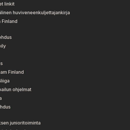
t linkit
linen huviveneenkuljettajankirja
n Finland
ehdus
ily
s
eam Finland
liiga
pailun ohjelmat
a
ehdus
sen junioritoiminta