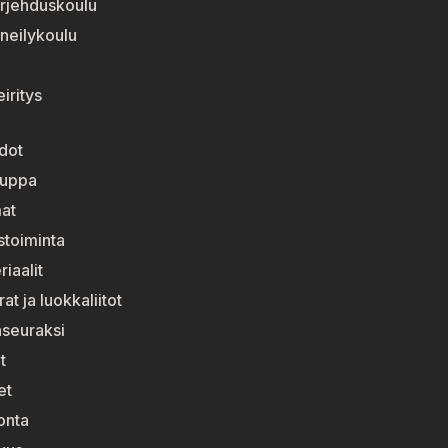
rjehduskoulu
neilykoulu
iritys
dot
auppa
at
stoiminta
riaalit
t ja luokkaliitot
nseuraksi
t
et
onta