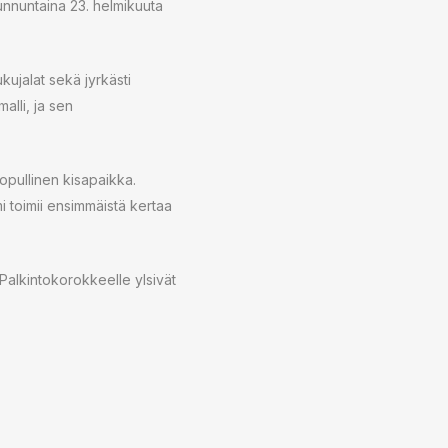
sunnuntaina 23. helmikuuta
ujalat sekä jyrkästi
alli, ja sen
opullinen kisapaikka.
 toimii ensimmäistä kertaa
 Palkintokorokkeelle ylsivät