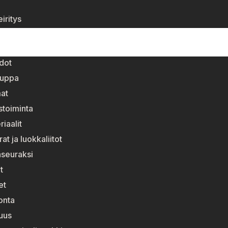
iritys
dot
auppa
at
stoiminta
riaalit
t ja luokkaliitot
nseuraksi
t
et
onta
suus