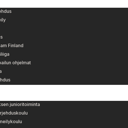
ehdus
ily
s
eam Finland
liiga
pailun ohjelmat
a
ehdus
sen junioritoiminta
rjehduskoulu
neilykoulu