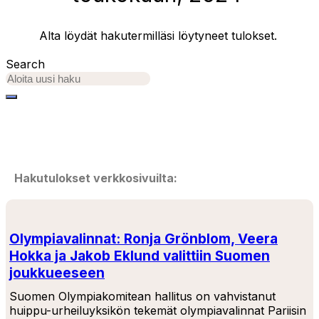
Alta löydät hakutermilläsi löytyneet tulokset.
Search
Hakutulokset verkkosivuilta:
Olympiavalinnat: Ronja Grönblom, Veera
Hokka ja Jakob Eklund valittiin Suomen
joukkueeseen
Suomen Olympiakomitean hallitus on vahvistanut
huippu-urheiluyksikön tekemät olympiavalinnat Pariisin