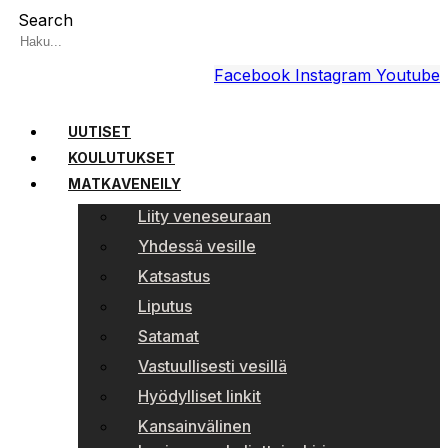
Search
Facebook
Instagram
Youtube
UUTISET
KOULUTUKSET
MATKAVENEILY
Liity veneseuraan
Yhdessä vesille
Katsastus
Liputus
Satamat
Vastuullisesti vesillä
Hyödylliset linkit
Kansainvälinen