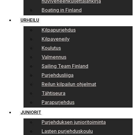
huviveneenkuljettajankirja
Boating in Finland
URHEILU
Kilpapurjehdus
Kilpaveneily
Koulutus
Valmennus
Sailing Team Finland
Purjehdusliiga
Reilun kilpailun ohjelmat
Tähtiseura
Parapurjehdus
JUNIORIT
Purjehduksen junioritoiminta
Lasten purjehduskoulu