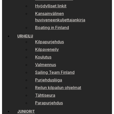
Hyödylliset linkit
Kansainvälinen
huviveneenkuljettajankirja
Boating in Finland
URHEILU
Kilpapurjehdus
Kilpaveneily
Koulutus
Valmennus
Sailing Team Finland
Purjehdusliiga
Reilun kilpailun ohjelmat
Tähtiseura
Parapurjehdus
JUNIORIT