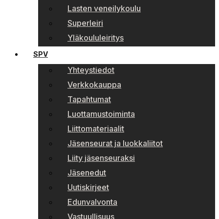
Lasten veneilykoulu
Superleiri
Yläkoululeiritys
SPV
Yhteystiedot
Verkkokauppa
Tapahtumat
Luottamustoiminta
Liittomateriaalit
Jäsenseurat ja luokkaliitot
Liity jäsenseuraksi
Jäsenedut
Uutiskirjeet
Edunvalvonta
Vastuullisuus