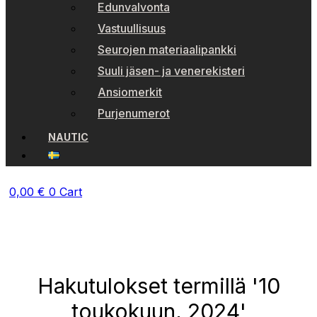
Edunvalvonta
Vastuullisuus
Seurojen materiaalipankki
Suuli jäsen- ja venerekisteri
Ansiomerkit
Purjenumerot
NAUTIC
0,00
€
0
Cart
Hakutulokset termillä '10
toukokuun, 2024'