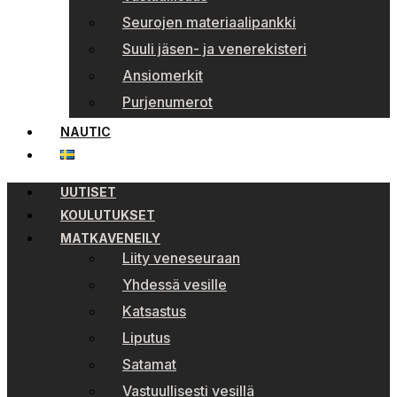
Seurojen materiaalipankki
Suuli jäsen- ja venerekisteri
Ansiomerkit
Purjenumerot
NAUTIC
UUTISET
KOULUTUKSET
MATKAVENEILY
Liity veneseuraan
Yhdessä vesille
Katsastus
Liputus
Satamat
Vastuullisesti vesillä