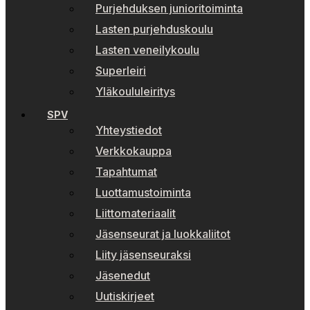
Purjehduksen junioritoiminta
Lasten purjehduskoulu
Lasten veneilykoulu
Superleiri
Yläkoululeiritys
SPV
Yhteystiedot
Verkkokauppa
Tapahtumat
Luottamustoiminta
Liittomateriaalit
Jäsenseurat ja luokkaliitot
Liity jäsenseuraksi
Jäsenedut
Uutiskirjeet