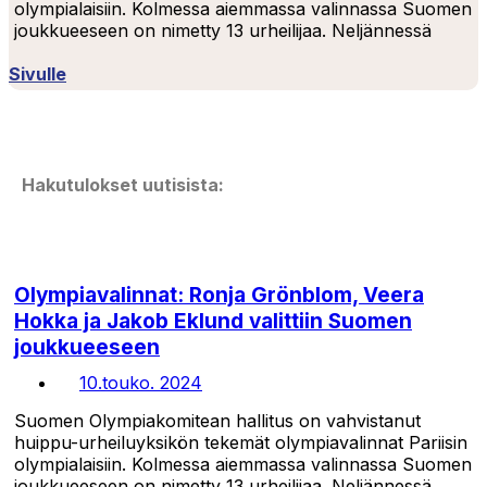
olympialaisiin. Kolmessa aiemmassa valinnassa Suomen
joukkueeseen on nimetty 13 urheilijaa. Neljännessä
Sivulle
Hakutulokset uutisista:
Olympiavalinnat: Ronja Grönblom, Veera
Hokka ja Jakob Eklund valittiin Suomen
joukkueeseen
10.touko. 2024
Suomen Olympiakomitean hallitus on vahvistanut
huippu-urheiluyksikön tekemät olympiavalinnat Pariisin
olympialaisiin. Kolmessa aiemmassa valinnassa Suomen
joukkueeseen on nimetty 13 urheilijaa. Neljännessä...