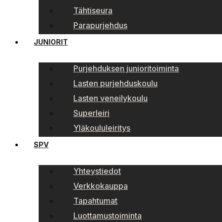
Tähtiseura
Parapurjehdus
JUNIORIT
Purjehduksen junioritoiminta
Lasten purjehduskoulu
Lasten veneilykoulu
Superleiri
Yläkoululeiritys
SPV
Yhteystiedot
Verkkokauppa
Tapahtumat
Luottamustoiminta