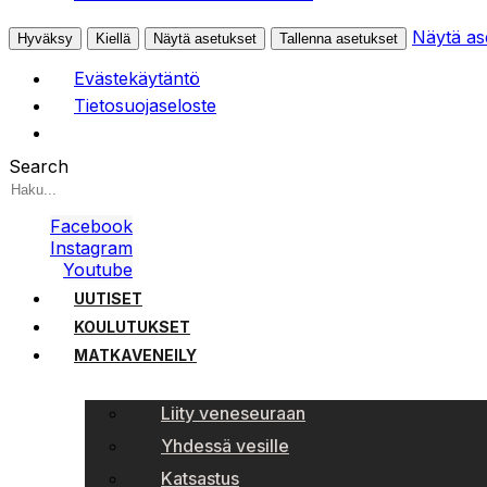
Näytä as
Hyväksy
Kiellä
Näytä asetukset
Tallenna asetukset
Evästekäytäntö
Tietosuojaseloste
Search
Facebook
Instagram
Youtube
UUTISET
KOULUTUKSET
MATKAVENEILY
Liity veneseuraan
Yhdessä vesille
Katsastus