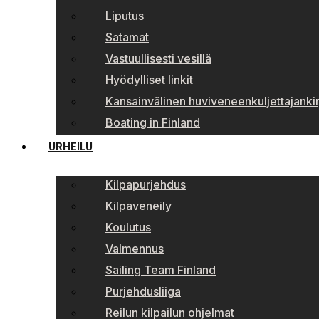
Liputus
Satamat
Vastuullisesti vesillä
Hyödylliset linkit
Kansainvälinen huviveneenkuljettajankir
Boating in Finland
URHEILU
Kilpapurjehdus
Kilpaveneily
Koulutus
Valmennus
Sailing Team Finland
Purjehdusliiga
Reilun kilpailun ohjelmat