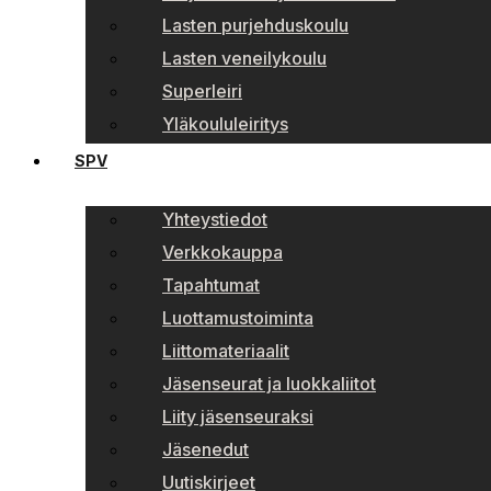
Lasten purjehduskoulu
Lasten veneilykoulu
Superleiri
Yläkoululeiritys
SPV
Yhteystiedot
Verkkokauppa
Tapahtumat
Luottamustoiminta
Liittomateriaalit
Jäsenseurat ja luokkaliitot
Liity jäsenseuraksi
Jäsenedut
Uutiskirjeet