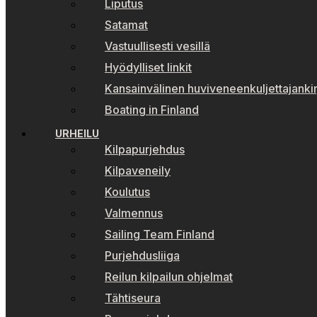
Liputus
Satamat
Vastuullisesti vesillä
Hyödylliset linkit
Kansainvälinen huviveneenkuljettajankir
Boating in Finland
URHEILU
Kilpapurjehdus
Kilpaveneily
Koulutus
Valmennus
Sailing Team Finland
Purjehdusliiga
Reilun kilpailun ohjelmat
Tähtiseura