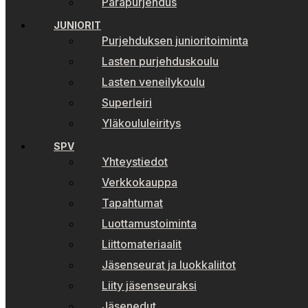
Parapurjehdus
JUNIORIT
Purjehduksen junioritoiminta
Lasten purjehduskoulu
Lasten veneilykoulu
Superleiri
Yläkoululeiritys
SPV
Yhteystiedot
Verkkokauppa
Tapahtumat
Luottamustoiminta
Liittomateriaalit
Jäsenseurat ja luokkaliitot
Liity jäsenseuraksi
Jäsenedut