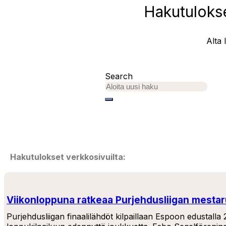
Hakutulokse
Alta 
Search
Hakutulokset verkkosivuilta:
Viikonloppuna ratkeaa Purjehdusliigan mesta
Purjehdusliigan finaalilähdöt kilpaillaan Espoon edustall