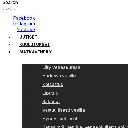
Search
Facebook
Instagram
Youtube
UUTISET
KOULUTUKSET
MATKAVENEILY
Liity veneseuraan
Yhdessä vesille
Katsastus
Liputus
Satamat
Vastuullisesti vesillä
Hyödylliset linkit
Kansainvälinen huviveneenkuljettajankir