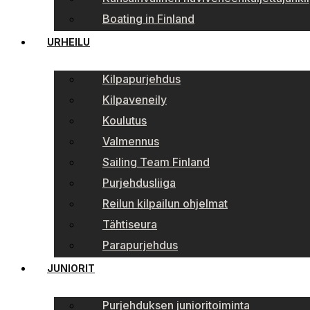
Boating in Finland
URHEILU
Kilpapurjehdus
Kilpaveneily
Koulutus
Valmennus
Sailing Team Finland
Purjehdusliiga
Reilun kilpailun ohjelmat
Tähtiseura
Parapurjehdus
JUNIORIT
Purjehduksen junioritoiminta