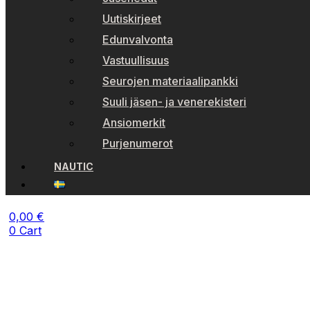
Uutiskirjeet
Edunvalvonta
Vastuullisuus
Seurojen materiaalipankki
Suuli jäsen- ja venerekisteri
Ansiomerkit
Purjenumerot
NAUTIC
0,00
€
0
Cart