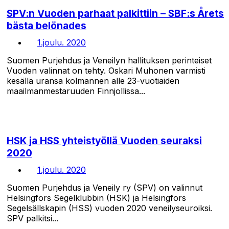
SPV:n Vuoden parhaat palkittiin – SBF:s Årets
bästa belönades
1.joulu. 2020
Suomen Purjehdus ja Veneilyn hallituksen perinteiset
Vuoden valinnat on tehty. Oskari Muhonen varmisti
kesällä uransa kolmannen alle 23-vuotiaiden
maailmanmestaruuden Finnjollissa...
HSK ja HSS yhteistyöllä Vuoden seuraksi
2020
1.joulu. 2020
Suomen Purjehdus ja Veneily ry (SPV) on valinnut
Helsingfors Segelklubbin (HSK) ja Helsingfors
Segelsällskapin (HSS) vuoden 2020 veneilyseuroiksi.
SPV palkitsi...