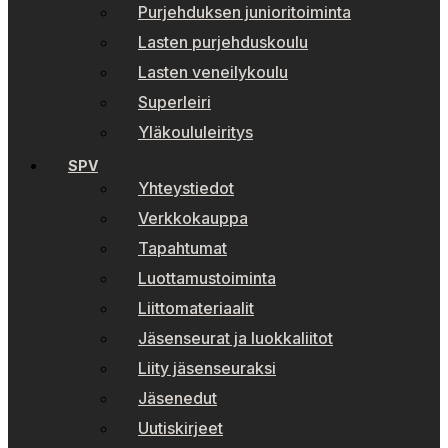
Purjehduksen junioritoiminta
Lasten purjehduskoulu
Lasten veneilykoulu
Superleiri
Yläkoululeiritys
SPV
Yhteystiedot
Verkkokauppa
Tapahtumat
Luottamustoiminta
Liittomateriaalit
Jäsenseurat ja luokkaliitot
Liity jäsenseuraksi
Jäsenedut
Uutiskirjeet