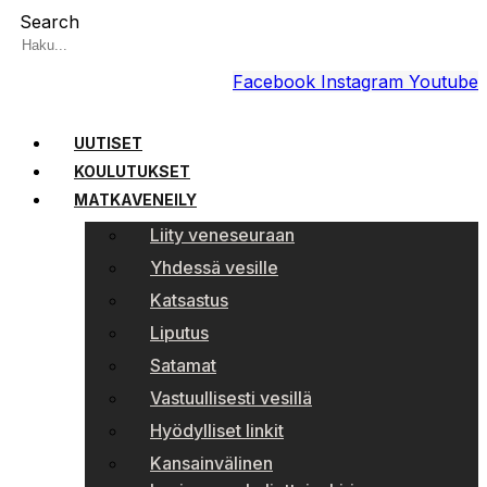
Search
Facebook
Instagram
Youtube
UUTISET
KOULUTUKSET
MATKAVENEILY
Liity veneseuraan
Yhdessä vesille
Katsastus
Liputus
Satamat
Vastuullisesti vesillä
Hyödylliset linkit
Kansainvälinen