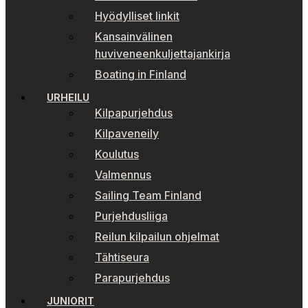
Hyödylliset linkit
Kansainvälinen
huviveneenkuljettajankirja
Boating in Finland
URHEILU
Kilpapurjehdus
Kilpaveneily
Koulutus
Valmennus
Sailing Team Finland
Purjehdusliiga
Reilun kilpailun ohjelmat
Tähtiseura
Parapurjehdus
JUNIORIT