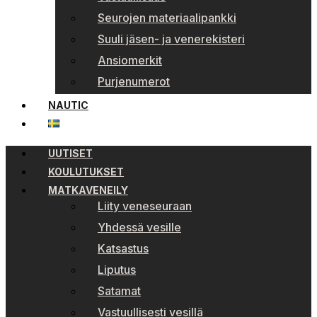
Seurojen materiaalipankki
Suuli jäsen- ja venerekisteri
Ansiomerkit
Purjenumerot
NAUTIC
UUTISET
KOULUTUKSET
MATKAVENEILY
Liity veneseuraan
Yhdessä vesille
Katsastus
Liputus
Satamat
Vastuullisesti vesillä