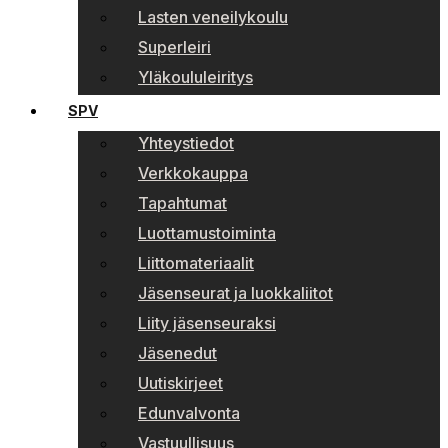
Lasten veneilykoulu
Superleiri
Yläkoululeiritys
SPV
Yhteystiedot
Verkkokauppa
Tapahtumat
Luottamustoiminta
Liittomateriaalit
Jäsenseurat ja luokkaliitot
Liity jäsenseuraksi
Jäsenedut
Uutiskirjeet
Edunvalvonta
Vastuullisuus