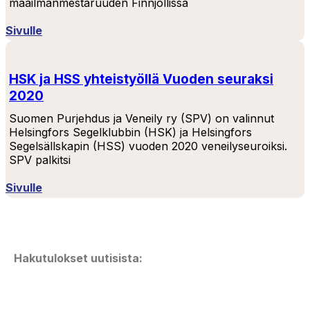
maailmanmestaruuden Finnjollissa
Sivulle
HSK ja HSS yhteistyöllä Vuoden seuraksi
2020
Suomen Purjehdus ja Veneily ry (SPV) on valinnut
Helsingfors Segelklubbin (HSK) ja Helsingfors
Segelsällskapin (HSS) vuoden 2020 veneilyseuroiksi.
SPV palkitsi
Sivulle
Hakutulokset uutisista: