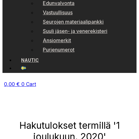
Edunvalvonta
Vastuullisuus
Seurojen materiaalipankki
Suuli jäsen- ja venerekisteri
Ansiomerkit
Purjenumerot
NAUTIC
0,00
€
0
Cart
Hakutulokset termillä '1
joulukuun, 2020'