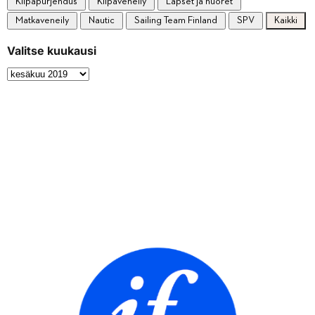
Kilpapurjehdus
Kilpaveneily
Lapset ja nuoret
Matkaveneily
Nautic
Sailing Team Finland
SPV
Kaikki
Valitse kuukausi