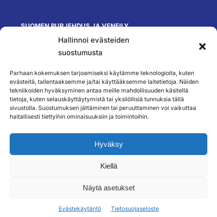
SUOMEN PURJEHDUS JA VENEILY
Hallinnoi evästeiden
Olympiastadion
Paavo Nurmen tie 1
suostumusta
00250 Helsinki
toimisto@spv.fi
Parhaan kokemuksen tarjoamiseksi käytämme teknologioita, kuten
Yhteystiedot
evästeitä, tallentaaksemme ja/tai käyttääksemme laitetietoja. Näiden
tekniikoiden hyväksyminen antaa meille mahdollisuuden käsitellä
SEURAA MEITÄ
tietoja, kuten selauskäyttäytymistä tai yksilöllisiä tunnuksia tällä
sivustolla. Suostumuksen jättäminen tai peruuttaminen voi vaikuttaa
haitallisesti tiettyihin ominaisuuksiin ja toimintoihin.
TILAA UUTISKIRJEEMME
Hyväksy
Kiellä
``
Näytä asetukset
Evästekäytäntö
Tietosuojaseloste