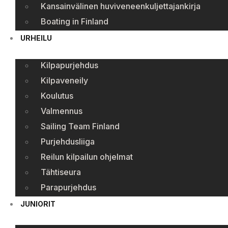
Kansainvälinen huviveneenkuljettajankirja
Boating in Finland
URHEILU
Kilpapurjehdus
Kilpaveneily
Koulutus
Valmennus
Sailing Team Finland
Purjehdusliiga
Reilun kilpailun ohjelmat
Tähtiseura
Parapurjehdus
JUNIORIT