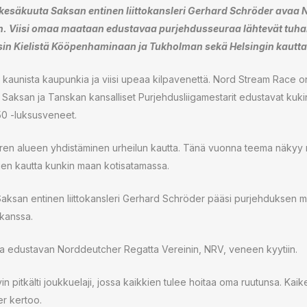
esäkuuta Saksan entinen liittokansleri Gerhard Schröder avaa 
n. Viisi omaa maataan edustavaa purjehdusseuraa lähtevät tuha
nsin Kielistä Kööpenhaminaan ja Tukholman sekä Helsingin kautta 
si kaunista kaupunkia ja viisi upeaa kilpavenettä. Nord Stream Race on
Saksan ja Tanskan kansalliset Purjehdusliigamestarit edustavat kuk
0 -luksusveneet.
eren alueen yhdistäminen urheilun kautta. Tänä vuonna teema näky
jien kautta kunkin maan kotisatamassa.
Saksan entinen liittokansleri Gerhard Schröder pääsi purjehduksen
kanssa.
aa edustavan Norddeutcher Regatta Vereinin, NRV, veneen kyytiin.
in pitkälti joukkuelaji, jossa kaikkien tulee hoitaa oma ruutunsa. Kaike
r kertoo.