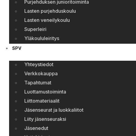
Purjehduksen junioritoiminta
Lasten purjehduskoulu
Lasten veneilykoulu
Superleiri
Yläkoululeiritys
SPV
Yhteystiedot
Verkkokauppa
Tapahtumat
Luottamustoiminta
Liittomateriaalit
Jäsenseurat ja luokkaliitot
Liity jäsenseuraksi
Jäsenedut