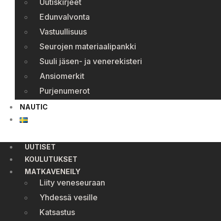
Uutiskirjeet
Edunvalvonta
Vastuullisuus
Seurojen materiaalipankki
Suuli jäsen- ja venerekisteri
Ansiomerkit
Purjenumerot
NAUTIC
UUTISET
KOULUTUKSET
MATKAVENEILY
Liity veneseuraan
Yhdessä vesille
Katsastus