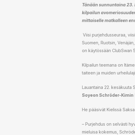
Tänään sunnuntaina 23. k
kilpailun avomeriosuude
mittaiselle matkalleen e
Viisi purjehdusseuraa, vii
Suomen, Ruotsin, Venäjän, 
on käytössään ClubSwan 5
Kilpailun teemana on Itäm
taiteen ja muiden urheilula
Lauantaina 22. kesäkuuta 
Soyeon Schröder-Kimin
He pääsivät Kielissä Saks
– Purjehdus on selvästi hyv
mieluisa kokemus, Schröde