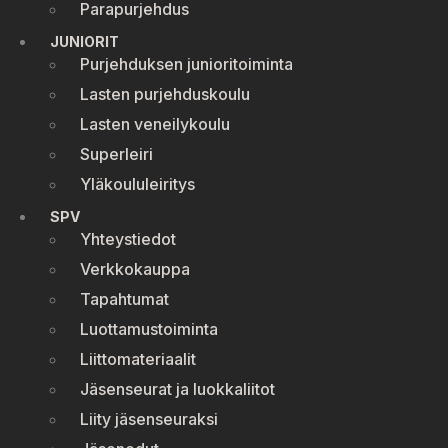
Parapurjehdus
JUNIORIT
Purjehduksen junioritoiminta
Lasten purjehduskoulu
Lasten veneilykoulu
Superleiri
Yläkoululeiritys
SPV
Yhteystiedot
Verkkokauppa
Tapahtumat
Luottamustoiminta
Liittomateriaalit
Jäsenseurat ja luokkaliitot
Liity jäsenseuraksi