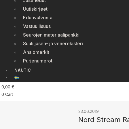
Jäsenedut
Uutiskirjeet
Edunvalvonta
Vastuullisuus
Seurojen materiaalipankki
Suuli jäsen- ja venerekisteri
Ansiomerkit
Purjenumerot
NAUTIC
0,00
€
0
Cart
23.06.2019
Nord Stream Ra