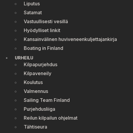
Liputus
Satamat
Vastuullisesti vesillä
Hyödylliset linkit
Kansainvälinen huviveneenkuljettajankirja
Boating in Finland
URHEILU
Kilpapurjehdus
Kilpaveneily
Koulutus
Valmennus
Sailing Team Finland
Purjehdusliiga
Reilun kilpailun ohjelmat
Tähtiseura