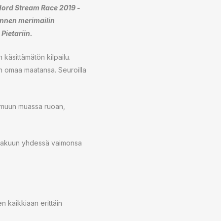
Nord Stream Race 2019 -
nnen merimailin
Pietariin.
 käsittämätön kilpailu.
in omaa maatansa. Seuroilla
y muun muassa ruoan,
 makuun yhdessä vaimonsa
n kaikkiaan erittäin