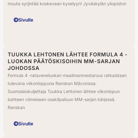
muuta syrjintää koskevaan kyselyyn! Jyväskylän yliopiston
Sivulle
TUUKKA LEHTONEN LÄHTEE FORMULA 4 -
LUOKAN PÄÄTÖSKISOIHIN MM-SARJAN
JOHDOSSA
Formula 4 -rataveneluokan maailmanmestaruus ratkaistaan
tulevana viikonloppuna Ranskan Mâconissa.
Suomalaiskuljettaja Tuukka Lehtonen lähtee viikonlopun
kahteen viimeiseen osakilpailuun MM-sarjan kärjessä.
Ranskan
Sivulle