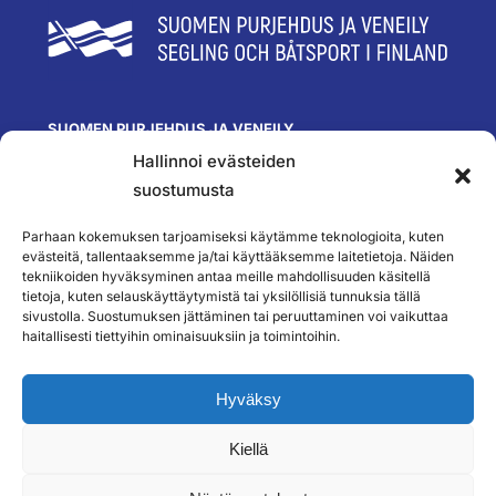
SUOMEN PURJEHDUS JA VENEILY
Hallinnoi evästeiden
Olympiastadion
Paavo Nurmen tie 1
suostumusta
00250 Helsinki
toimisto@spv.fi
Parhaan kokemuksen tarjoamiseksi käytämme teknologioita, kuten
Yhteystiedot
evästeitä, tallentaaksemme ja/tai käyttääksemme laitetietoja. Näiden
tekniikoiden hyväksyminen antaa meille mahdollisuuden käsitellä
SEURAA MEITÄ
tietoja, kuten selauskäyttäytymistä tai yksilöllisiä tunnuksia tällä
sivustolla. Suostumuksen jättäminen tai peruuttaminen voi vaikuttaa
haitallisesti tiettyihin ominaisuuksiin ja toimintoihin.
TILAA UUTISKIRJEEMME
Hyväksy
Kiellä
``