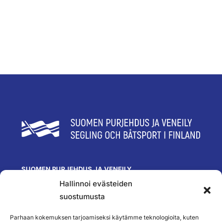
SUOMEN PURJEHDUS JA VENEILY
Hallinnoi evästeiden
Olympiastadion
Paavo Nurmen tie 1
suostumusta
00250 Helsinki
toimisto@spv.fi
Parhaan kokemuksen tarjoamiseksi käytämme teknologioita, kuten