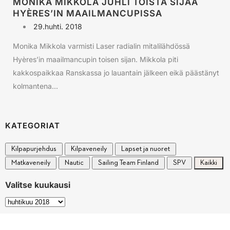
MONIKA MIKKOLA JUHLI TOISTA SIJAA
HYÈRES’IN MAAILMANCUPISSA
29.huhti. 2018
Monika Mikkola varmisti Laser radialin mitalilähdössä
Hyères’in maailmancupin toisen sijan. Mikkola piti
kakkospaikkaa Ranskassa jo lauantain jälkeen eikä päästänyt
kolmantena...
KATEGORIAT
Kilpapurjehdus
Kilpaveneily
Lapset ja nuoret
Matkaveneily
Nautic
Sailing Team Finland
SPV
Kaikki
Valitse kuukausi