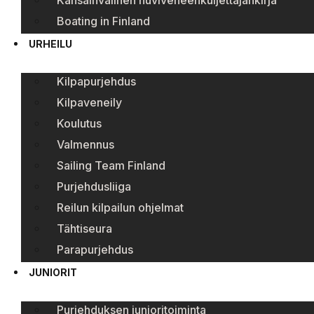
Kansainvälinen huviveneenkuljettajankirja
Boating in Finland
URHEILU
Kilpapurjehdus
Kilpaveneily
Koulutus
Valmennus
Sailing Team Finland
Purjehdusliiga
Reilun kilpailun ohjelmat
Tähtiseura
Parapurjehdus
JUNIORIT
Purjehduksen junioritoiminta