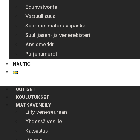
Edunvalvonta
Vastuullisuus
Seurojen materiaalipankki
Suuli jäsen- ja venerekisteri
Ansiomerkit
Purjenumerot
NAUTIC
UUTISET
KOULUTUKSET
MATKAVENEILY
Liity veneseuraan
Yhdessä vesille
Katsastus