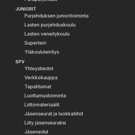
JUNIORIT
Purjehduksen junioritoiminta
Lasten purjehduskoulu
Lasten veneilykoulu
Superleiri
Yläkoululeiritys
SPV
Yhteystiedot
Verkkokauppa
Tapahtumat
Luottamustoiminta
Liittomateriaalit
Jäsenseurat ja luokkaliitot
Liity jäsenseuraksi
Jäsenedut