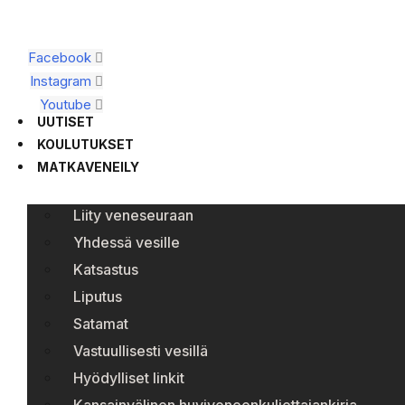
Facebook
Instagram
Youtube
UUTISET
KOULUTUKSET
MATKAVENEILY
Liity veneseuraan
Yhdessä vesille
Katsastus
Liputus
Satamat
Vastuullisesti vesillä
Hyödylliset linkit