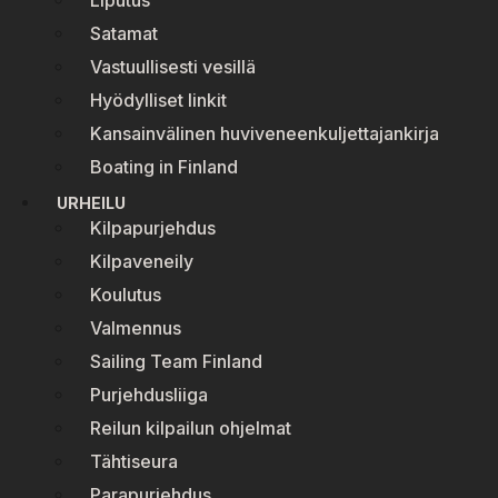
Liputus
Satamat
Vastuullisesti vesillä
Hyödylliset linkit
Kansainvälinen huviveneenkuljettajankirja
Boating in Finland
URHEILU
Kilpapurjehdus
Kilpaveneily
Koulutus
Valmennus
Sailing Team Finland
Purjehdusliiga
Reilun kilpailun ohjelmat
Tähtiseura
Parapurjehdus