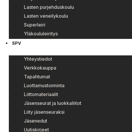
Lasten purjehduskoulu
Lasten veneilykoulu
Superleiri
Yläkoululeiritys
SPV
Yhteystiedot
Verkkokauppa
Tapahtumat
Luottamustoiminta
Liittomateriaalit
Jäsenseurat ja luokkaliitot
Liity jäsenseuraksi
Jäsenedut
Uutiskirjeet