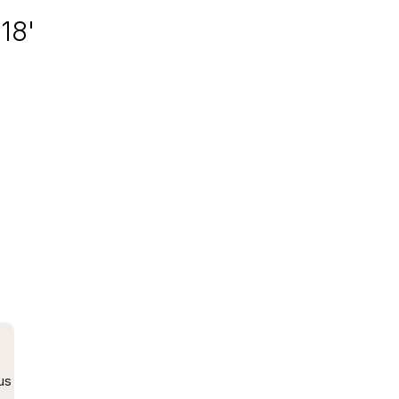
18'
us