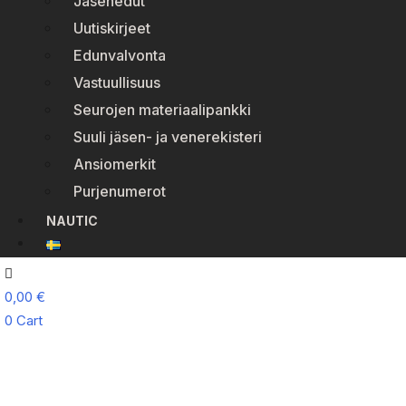
Jäsenedut
Uutiskirjeet
Edunvalvonta
Vastuullisuus
Seurojen materiaalipankki
Suuli jäsen- ja venerekisteri
Ansiomerkit
Purjenumerot
NAUTIC
0,00
€
0
Cart