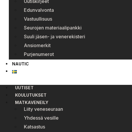
Uutiskirjeet
Edunvalvonta
Vastuullisuus
Seurojen materiaalipankki
Suuli jäsen- ja venerekisteri
Ansiomerkit
Purjenumerot
NAUTIC
UUTISET
KOULUTUKSET
MATKAVENEILY
Liity veneseuraan
Yhdessä vesille
Katsastus