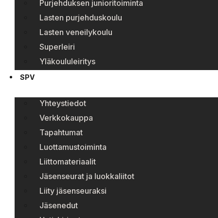
Purjehduksen junioritoiminta
Lasten purjehduskoulu
Lasten veneilykoulu
Superleiri
Yläkoululeiritys
SPV
Yhteystiedot
Verkkokauppa
Tapahtumat
Luottamustoiminta
Liittomateriaalit
Jäsenseurat ja luokkaliitot
Liity jäsenseuraksi
Jäsenedut