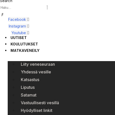
Search
Facebook
Instagram
Youtube
UUTISET
KOULUTUKSET
MATKAVENEILY
Liity veneseuraan
Yhdessä vesille
Katsastus
Liputus
Satamat
Vastuullisesti vesillä
Hyödylliset linkit