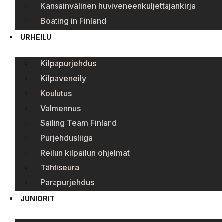
Kansainvälinen huviveneenkuljettajankirja
Boating in Finland
URHEILU
Kilpapurjehdus
Kilpaveneily
Koulutus
Valmennus
Sailing Team Finland
Purjehdusliiga
Reilun kilpailun ohjelmat
Tähtiseura
Parapurjehdus
JUNIORIT