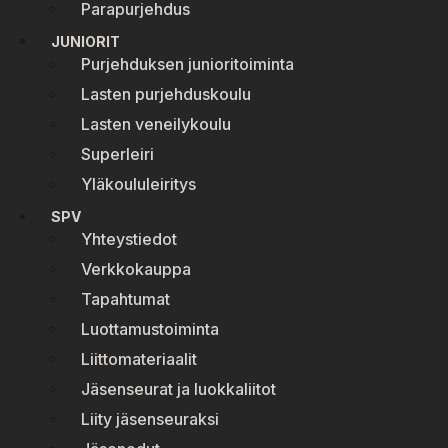
Parapurjehdus
JUNIORIT
Purjehduksen junioritoiminta
Lasten purjehduskoulu
Lasten veneilykoulu
Superleiri
Yläkoululeiritys
SPV
Yhteystiedot
Verkkokauppa
Tapahtumat
Luottamustoiminta
Liittomateriaalit
Jäsenseurat ja luokkaliitot
Liity jäsenseuraksi