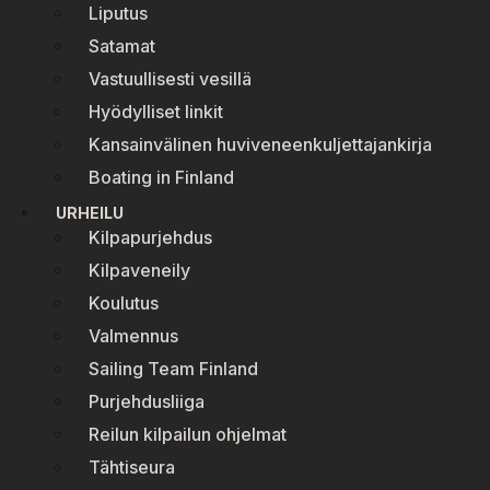
Liputus
Satamat
Vastuullisesti vesillä
Hyödylliset linkit
Kansainvälinen huviveneenkuljettajankirja
Boating in Finland
URHEILU
Kilpapurjehdus
Kilpaveneily
Koulutus
Valmennus
Sailing Team Finland
Purjehdusliiga
Reilun kilpailun ohjelmat
Tähtiseura