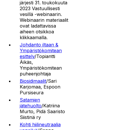
järjesti 31. toukokuuta
2023 Vastuullisesti
vesillä -webinaarin.
Webinaarin materiaalit
ovat ladattavissa
aiheen otsikkoa
klikkaamalla.
Johdanto iltaan &
Ympäristökomitean
esittely
/Topiantti
Äikäs,
Ympäristökomitean
puheenjohtaja
Biosidimaalit
/Sari
Karjomaa, Espoon
Pursiseura
Satamien
jätehuolto
/Katriina
Murto, Pidä Saaristo
Siistinä ry
Kohti hiilineutraalia