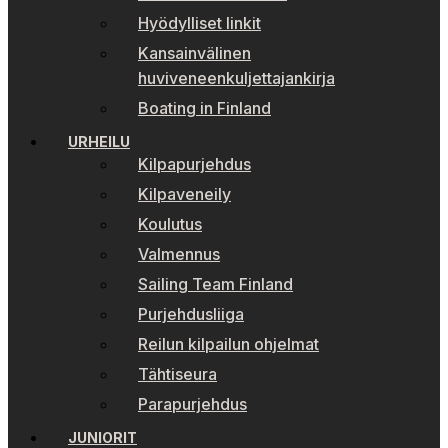
Hyödylliset linkit
Kansainvälinen
huviveneenkuljettajankirja
Boating in Finland
URHEILU
Kilpapurjehdus
Kilpaveneily
Koulutus
Valmennus
Sailing Team Finland
Purjehdusliiga
Reilun kilpailun ohjelmat
Tähtiseura
Parapurjehdus
JUNIORIT