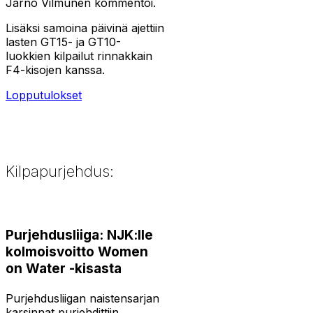
Jarno Vilmunen kommentoi.
Lisäksi samoina päivinä ajettiin
lasten GT15- ja GT10-
luokkien kilpailut rinnakkain
F4-kisojen kanssa.
Lopputulokset
Kilpapurjehdus:
Purjehdusliiga: NJK:lle
kolmoisvoitto Women
on Water -kisasta
Purjehdusliigan naistensarjan
karsinnat purjehdittiin