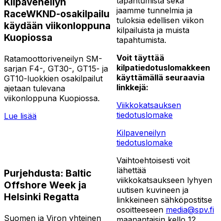
tapahtumista sekä
Kilpaveneilyn
jaamme tunnelmia ja
RaceWKND-osakilpailu
tuloksia edellisen viikon
käydään viikonloppuna
kilpailuista ja muista
Kuopiossa
tapahtumista.
Voit täyttää
Ratamoottoriveneilyn SM-
kilpatiedotuslomakkeen
sarjan F4-, GT30-, GT15- ja
käyttämällä seuraavia
GT10-luokkien osakilpailut
linkkejä:
ajetaan tulevana
viikonloppuna Kuopiossa.
Viikkokatsauksen
tiedotuslomake
Lue lisää
Kilpaveneilyn
tiedotuslomake
Vaihtoehtoisesti voit
lähettää
Purjehdusta: Baltic
viikkokatsaukseen lyhyen
Offshore Week ja
uutisen kuvineen ja
Helsinki Regatta
linkkeineen sähköpostitse
osoitteeseen
media@spv.fi
Suomen ja Viron yhteinen
maanantaisin kello 12