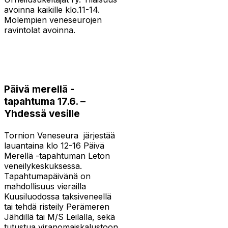
avoinna kaikille klo.11-14.
Molempien veneseurojen
ravintolat avoinna.
Päivä merellä -
tapahtuma 17.6. –
Yhdessä vesille
Tornion Veneseura järjestää
lauantaina klo 12-16 Päivä
Merellä -tapahtuman Leton
veneilykeskuksessa.
Tapahtumapäivänä on
mahdollisuus vierailla
Kuusiluodossa taksiveneellä
tai tehdä risteily Perämeren
Jähdillä tai M/S Leilalla, sekä
tutustua viranomaiskalustoon