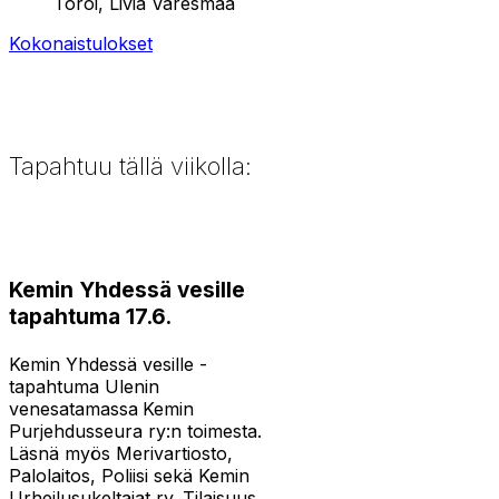
Toroi, Livia Väresmaa
Kokonaistulokset
Tapahtuu tällä viikolla:
Kemin Yhdessä vesille
tapahtuma 17.6.
Kemin Yhdessä vesille -
tapahtuma Ulenin
venesatamassa
Kemin
Purjehdusseura ry:n toimesta.
Läsnä myös Merivartiosto,
Palolaitos, Poliisi sekä Kemin
Urheilusukeltajat ry. Tilaisuus