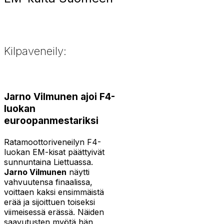
Kilpaveneily:
Jarno Vilmunen ajoi F4-
luokan
euroopanmestariksi
Ratamoottoriveneilyn F4-
luokan EM-kisat päättyivät
sunnuntaina Liettuassa.
Jarno Vilmunen
näytti
vahvuutensa finaalissa,
voittaen kaksi ensimmäistä
erää ja sijoittuen toiseksi
viimeisessä erässä. Näiden
saavutusten myötä hän