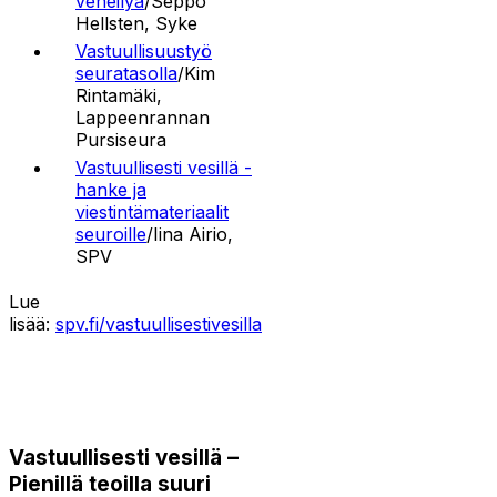
veneilyä
/Seppo
Hellsten, Syke
Vastuullisuustyö
seuratasolla
/Kim
Rintamäki,
Lappeenrannan
Pursiseura
Vastuullisesti vesillä -
hanke ja
viestintämateriaalit
seuroille
/Iina Airio,
SPV
Lue
lisää:
spv.fi/vastuullisestivesilla
Vastuullisesti vesillä –
Pienillä teoilla suuri