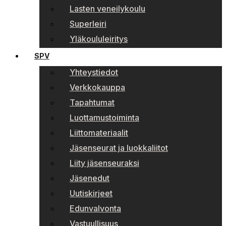
Lasten veneilykoulu
Superleiri
Yläkoululeiritys
SPV
Yhteystiedot
Verkkokauppa
Tapahtumat
Luottamustoiminta
Liittomateriaalit
Jäsenseurat ja luokkaliitot
Liity jäsenseuraksi
Jäsenedut
Uutiskirjeet
Edunvalvonta
Vastuullisuus