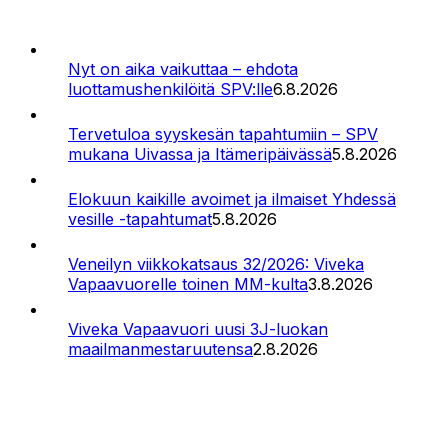
Nyt on aika vaikuttaa – ehdota
luottamushenkilöitä SPV:lle
6.8.2026
Tervetuloa syyskesän tapahtumiin – SPV
mukana Uivassa ja Itämeripäivässä
5.8.2026
Elokuun kaikille avoimet ja ilmaiset Yhdessä
vesille -tapahtumat
5.8.2026
Veneilyn viikkokatsaus 32/2026: Viveka
Vapaavuorelle toinen MM-kulta
3.8.2026
Viveka Vapaavuori uusi 3J-luokan
maailmanmestaruutensa
2.8.2026