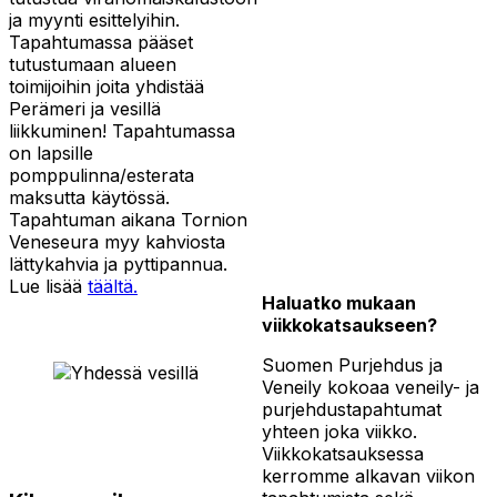
ja myynti esittelyihin.
Tapahtumassa pääset
tutustumaan alueen
toimijoihin joita yhdistää
Perämeri ja vesillä
liikkuminen! Tapahtumassa
on lapsille
pomppulinna/esterata
maksutta käytössä.
Tapahtuman aikana Tornion
Veneseura myy kahviosta
lättykahvia ja pyttipannua.
Lue lisää
täältä.
Haluatko mukaan
viikkokatsaukseen?
Suomen Purjehdus ja
Veneily kokoaa veneily- ja
purjehdustapahtumat
yhteen joka viikko.
Viikkokatsauksessa
kerromme alkavan viikon