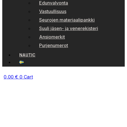
Edunvalvonta
Vastuullisuus
Seurojen materiaalipankki
Suuli jäsen- ja venerekisteri
Ansiomerkit
Purjenumerot
NAUTIC
0,00
€
0
Cart