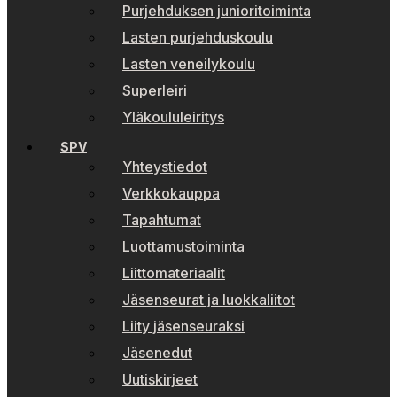
Purjehduksen junioritoiminta
Lasten purjehduskoulu
Lasten veneilykoulu
Superleiri
Yläkoululeiritys
SPV
Yhteystiedot
Verkkokauppa
Tapahtumat
Luottamustoiminta
Liittomateriaalit
Jäsenseurat ja luokkaliitot
Liity jäsenseuraksi
Jäsenedut
Uutiskirjeet