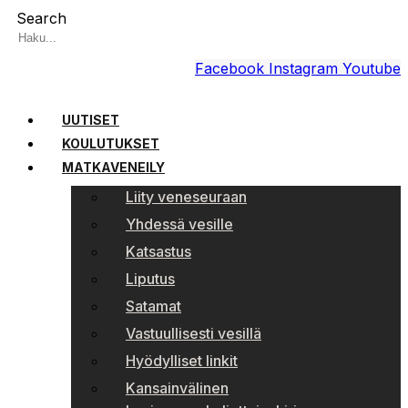
Search
Facebook
Instagram
Youtube
UUTISET
KOULUTUKSET
MATKAVENEILY
Liity veneseuraan
Yhdessä vesille
Katsastus
Liputus
Satamat
Vastuullisesti vesillä
Hyödylliset linkit
Kansainvälinen