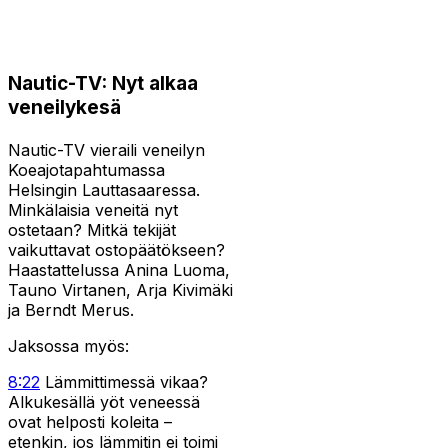
Nautic-TV: Nyt alkaa
veneilykesä
Nautic-TV vieraili veneilyn
Koeajotapahtumassa
Helsingin Lauttasaaressa.
Minkälaisia veneitä nyt
ostetaan? Mitkä tekijät
vaikuttavat ostopäätökseen?
Haastattelussa Anina Luoma,
Tauno Virtanen, Arja Kivimäki
ja Berndt Merus.
Jaksossa myös:
8:22
Lämmittimessä vikaa?
Alkukesällä yöt veneessä
ovat helposti koleita –
etenkin, jos lämmitin ei toimi