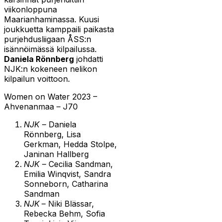
viikonloppuna
Maarianhaminassa. Kuusi
joukkuetta kamppaili paikasta
purjehdusliigaan ÅSS:n
isännöimässä kilpailussa.
Daniela Rönnberg
johdatti
NJK:n kokeneen nelikon
kilpailun voittoon.
Women on Water 2023 –
Ahvenanmaa – J70
NJK
– Daniela
Rönnberg, Lisa
Gerkman, Hedda Stolpe,
Janinan Hallberg
NJK
– Cecilia Sandman,
Emilia Winqvist, Sandra
Sonneborn, Catharina
Sandman
NJK
– Niki Blässar,
Rebecka Behm, Sofia