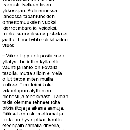
varmisti itselleen kisan
ykkössijan. Kolmannessa
lähdössä tapahtuneiden
onnettomuuksien vuoksi
kierrosmäärä jäi vajaaksi,
minkä seurauksena pisteitä ei
jaettu.
Tino Lehto
oli kilpailun
viides.
– Viikonloppu oli positiivinen
yllätys. Tiedettiin kyllä että
vauhti ja lähtö on kovalla
tasolla, mutta silloin ei vielä
ollut tietoa miten muilla
kulkee. Tiimi toimi koko
viikonlopun älyttömän
hienosti ja tehokkaasti. Tämän
takia olemme tehneet töitä
pitkiä iltoja ja aikasia aamuja.
Fiilikset on uskomattomat ja
tästä on hyvä jatkaa kautta
eteenpäin samalla drivellä,