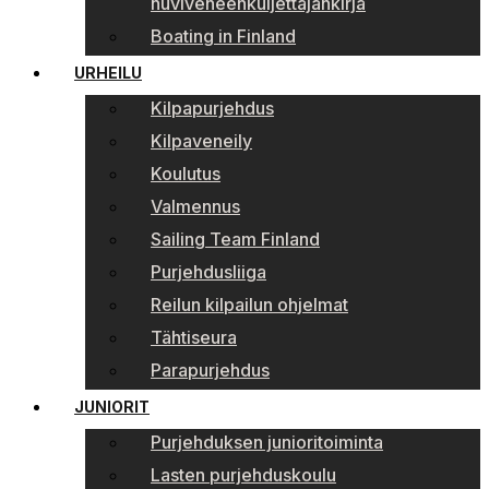
huviveneenkuljettajankirja
Boating in Finland
URHEILU
Kilpapurjehdus
Kilpaveneily
Koulutus
Valmennus
Sailing Team Finland
Purjehdusliiga
Reilun kilpailun ohjelmat
Tähtiseura
Parapurjehdus
JUNIORIT
Purjehduksen junioritoiminta
Lasten purjehduskoulu