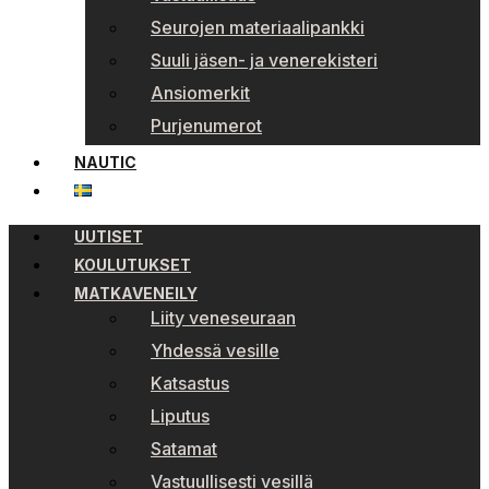
Seurojen materiaalipankki
Suuli jäsen- ja venerekisteri
Ansiomerkit
Purjenumerot
NAUTIC
UUTISET
KOULUTUKSET
MATKAVENEILY
Liity veneseuraan
Yhdessä vesille
Katsastus
Liputus
Satamat
Vastuullisesti vesillä