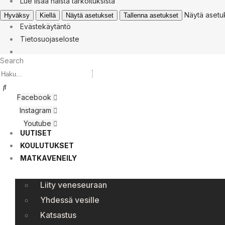
Lue lisää näistä tarkoituksista
Näytä asetu
Hyväksy
Kiellä
Näytä asetukset
Tallenna asetukset
Evästekäytäntö
Tietosuojaseloste
Search
Facebook
Instagram
Youtube
UUTISET
KOULUTUKSET
MATKAVENEILY
Liity veneseuraan
Yhdessä vesille
Katsastus