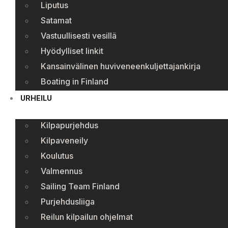
Liputus
Satamat
Vastuullisesti vesillä
Hyödylliset linkit
Kansainvälinen huviveneenkuljettajankirja
Boating in Finland
URHEILU
Kilpapurjehdus
Kilpaveneily
Koulutus
Valmennus
Sailing Team Finland
Purjehdusliiga
Reilun kilpailun ohjelmat