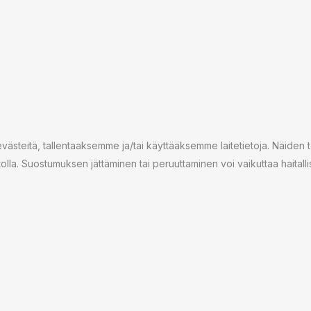
steitä, tallentaaksemme ja/tai käyttääksemme laitetietoja. Näiden 
stolla. Suostumuksen jättäminen tai peruuttaminen voi vaikuttaa haitallise