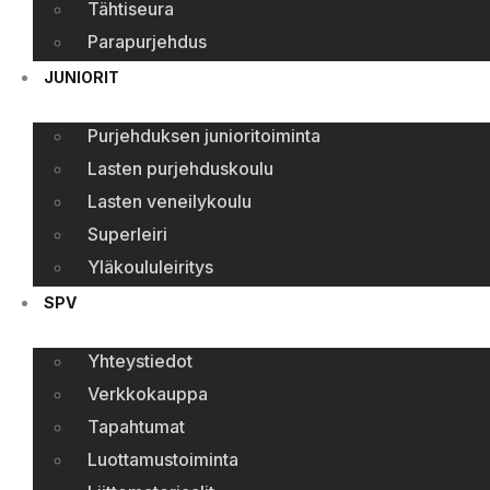
Tähtiseura
Parapurjehdus
JUNIORIT
Purjehduksen junioritoiminta
Lasten purjehduskoulu
Lasten veneilykoulu
Superleiri
Yläkoululeiritys
SPV
Yhteystiedot
Verkkokauppa
Tapahtumat
Luottamustoiminta