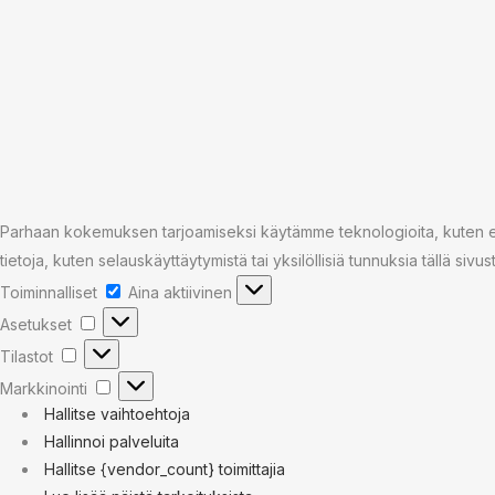
Parhaan kokemuksen tarjoamiseksi käytämme teknologioita, kuten evä
tietoja, kuten selauskäyttäytymistä tai yksilöllisiä tunnuksia tällä sivu
Toiminnalliset
Toiminnalliset
Aina aktiivinen
Asetukset
Asetukset
Tilastot
Tilastot
Markkinointi
Markkinointi
Hallitse vaihtoehtoja
Hallinnoi palveluita
Hallitse {vendor_count} toimittajia