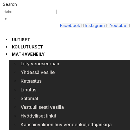
Search
Facebook
Instagram
Youtube
UUTISET
KOULUTUKSET
MATKAVENEILY
Liity veneseuraan
Yhdessä vesille
Katsastus
Liputus
Satamat
Vastuullisesti vesillä
Hyödylliset linkit
Kansainvälinen huviveneenkuljettajankirja