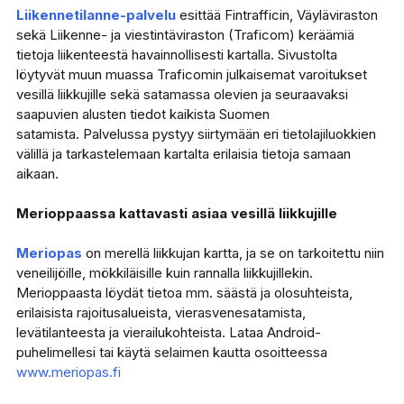
Liikennetilanne-palvelu
esittää Fintrafficin, Väyläviraston
sekä Liikenne- ja viestintäviraston (Traficom) keräämiä
tietoja liikenteestä havainnollisesti kartalla. Sivustolta
löytyvät muun muassa Traficomin julkaisemat varoitukset
vesillä liikkujille sekä satamassa olevien ja seuraavaksi
saapuvien alusten tiedot kaikista Suomen
satamista. Palvelussa pystyy siirtymään eri tietolajiluokkien
välillä ja tarkastelemaan kartalta erilaisia tietoja samaan
aikaan.
Merioppaassa kattavasti asiaa vesillä liikkujille
Meriopas
on merellä liikkujan kartta, ja se on tarkoitettu niin
veneilijöille, mökkiläisille kuin rannalla liikkujillekin.
Merioppaasta löydät tietoa mm. säästä ja olosuhteista,
erilaisista rajoitusalueista, vierasvenesatamista,
levätilanteesta ja vierailukohteista. Lataa Android-
puhelimellesi tai käytä selaimen kautta osoitteessa
www.meriopas.fi