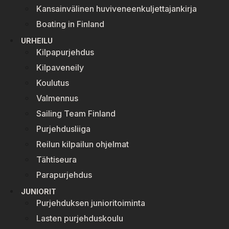
Kansainvälinen huviveneenkuljettajankirja
Boating in Finland
URHEILU
Kilpapurjehdus
Kilpaveneily
Koulutus
Valmennus
Sailing Team Finland
Purjehdusliiga
Reilun kilpailun ohjelmat
Tähtiseura
Parapurjehdus
JUNIORIT
Purjehduksen junioritoiminta
Lasten purjehduskoulu