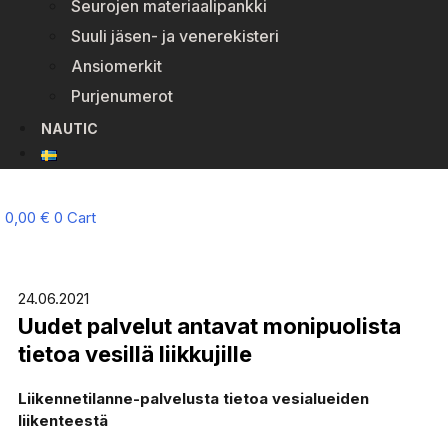
Seurojen materiaalipankki
Suuli jäsen- ja venerekisteri
Ansiomerkit
Purjenumerot
NAUTIC
0,00
€
0
Cart
24.06.2021
Uudet palvelut antavat monipuolista
tietoa vesillä liikkujille
Lii­ken­ne­ti­lan­ne-pal­ve­lusta tietoa vesialueiden
liikenteestä