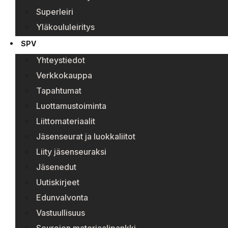
Superleiri
Yläkoululeiritys
SPV
Yhteystiedot
Verkkokauppa
Tapahtumat
Luottamustoiminta
Liittomateriaalit
Jäsenseurat ja luokkaliitot
Liity jäsenseuraksi
Jäsenedut
Uutiskirjeet
Edunvalvonta
Vastuullisuus