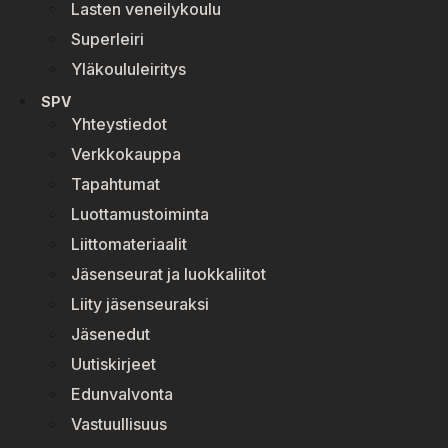
Lasten veneilykoulu
Superleiri
Yläkoululeiritys
SPV
Yhteystiedot
Verkkokauppa
Tapahtumat
Luottamustoiminta
Liittomateriaalit
Jäsenseurat ja luokkaliitot
Liity jäsenseuraksi
Jäsenedut
Uutiskirjeet
Edunvalvonta
Vastuullisuus