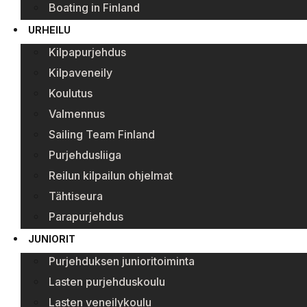
Boating in Finland
URHEILU
Kilpapurjehdus
Kilpaveneily
Koulutus
Valmennus
Sailing Team Finland
Purjehdusliiga
Reilun kilpailun ohjelmat
Tähtiseura
Parapurjehdus
JUNIORIT
Purjehduksen junioritoiminta
Lasten purjehduskoulu
Lasten veneilykoulu