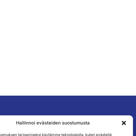
Hallinnoi evästeiden suostumusta
TILAA UUTISKIRJEEMME
emuksen tarjoamiseksi käytämme teknologioita, kuten evästeitä,