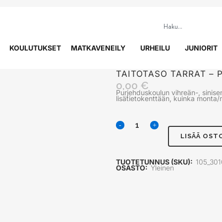
KOULUTUKSET
MATKAVENEILY
URHEILU
JUNIORIT
TAITOTASO TARRAT – 
0,00
€
Purjehduskoulun vihreän-, sinisen
lisätietokenttään, kuinka monta/m
LISÄÄ OST
TUOTETUNNUS (SKU):
105_301
OSASTO:
Yleinen