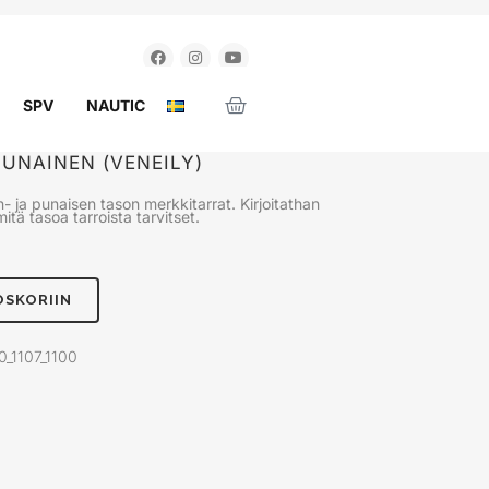
SPV
NAUTIC
PUNAINEN (VENEILY)
- ja punaisen tason merkkitarrat. Kirjoitathan
itä tasoa tarroista tarvitset.
OSKORIIN
0_1107_1100