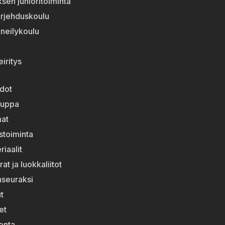
sen junioritoiminta
urjehduskoulu
neilykoulu
i
iritys
dot
auppa
at
stoiminta
riaalit
at ja luokkaliitot
enseuraksi
t
et
onta