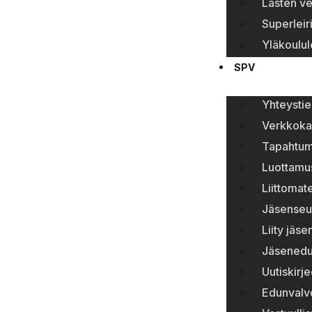
Lasten ve
Superleir
Yläkoulule
SPV
Yhteystie
Verkkok
Tapahtum
Luottamu
Liittomate
Jäsenseur
Liity jäs
Jäsenedu
Uutiskirje
Edunvalv