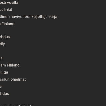
esti vesillä
t linkit
linen huviveneenkuljettajankirja
n Finland
jehdus
ily
us
eam Finland
liiga
lpailun ohjelmat
a
ehdus