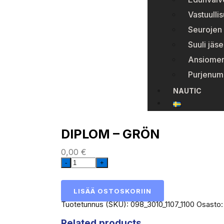
Vastuulli
Seurojen 
Suuli jäse
Ansiomer
Purjenum
NAUTIC
DIPLOM – GRÖN
0,00
€
LISÄÄ OSTOSKORIIN
Tuotetunnus (SKU):
098_3010_1107_1100
Osasto
Related products