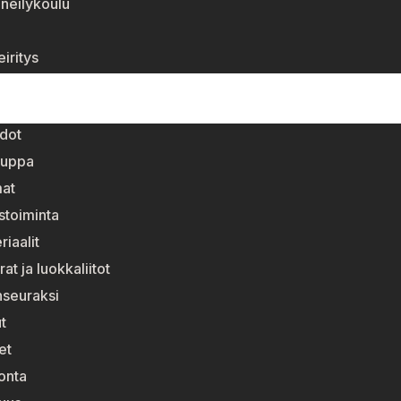
neilykoulu
i
iritys
dot
auppa
at
stoiminta
riaalit
at ja luokkaliitot
enseuraksi
t
et
onta