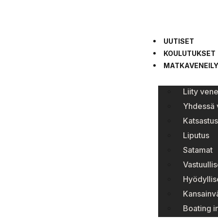
UUTISET
KOULUTUKSET
MATKAVENEIL
Liity ven
Yhdessä v
Katsastus
Liputus
Satamat
Vastuullis
Hyödyllise
Kansainvä
Boating i