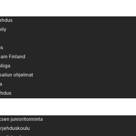
jehdus
ily
us
eam Finland
liiga
lpailun ohjelmat
a
ehdus
sen junioritoiminta
urjehduskoulu