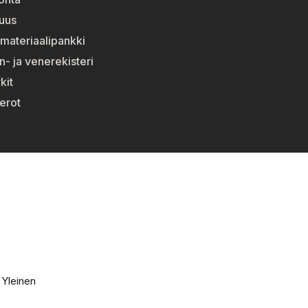
suus
materiaalipankki
n- ja venerekisteri
kit
erot
:
Yleinen