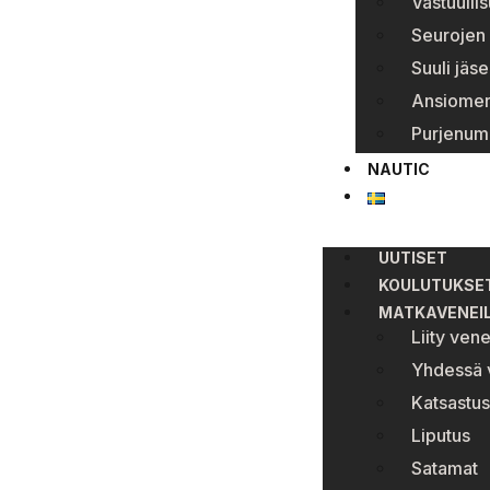
Vastuulli
Seurojen 
Suuli jäse
Ansiomer
Purjenum
NAUTIC
UUTISET
KOULUTUKSE
MATKAVENEI
Liity ven
Yhdessä v
Katsastus
Liputus
Satamat