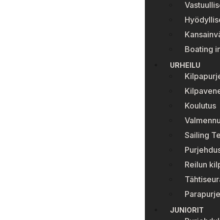
Vastuullis
Hyödyllise
Kansainvä
Boating i
URHEILU
Kilpapur
Kilpavene
Koulutus
Valmenn
Sailing T
Purjehdus
Reilun ki
Tähtiseur
Parapurj
JUNIORIT