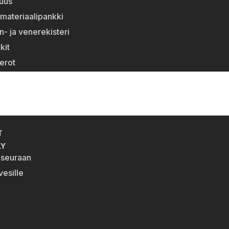
suus
materiaalipankki
n- ja venerekisteri
kit
erot
T
LY
eseuraan
esille