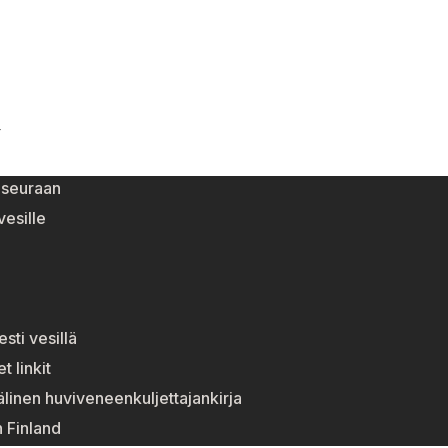
Y
eseuraan
esille
esti vesillä
t linkit
linen huviveneenkuljettajankirja
n Finland