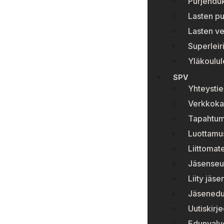
Purjehduk
Lasten p
Lasten ve
Superleir
Yläkoulule
SPV
Yhteystie
Verkkok
Tapahtum
Luottamu
Liittomate
Jäsenseur
Liity jäs
Jäsenedu
Uutiskirje
Edunvalv