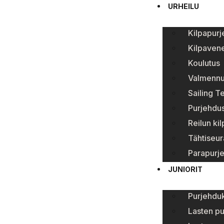
URHEILU
Kilpapur
Kilpavene
Koulutus
Valmenn
Sailing T
Purjehdus
Reilun ki
Tähtiseur
Parapurj
JUNIORIT
Purjehduk
Lasten p