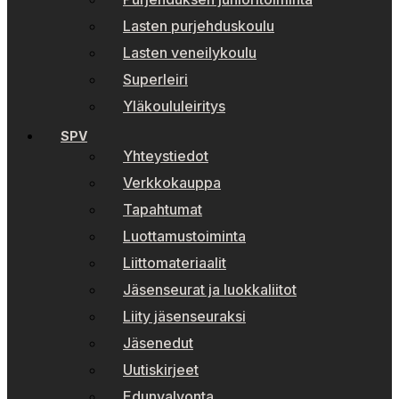
Lasten purjehduskoulu
Lasten veneilykoulu
Superleiri
Yläkoululeiritys
SPV
Yhteystiedot
Verkkokauppa
Tapahtumat
Luottamustoiminta
Liittomateriaalit
Jäsenseurat ja luokkaliitot
Liity jäsenseuraksi
Jäsenedut
Uutiskirjeet
Edunvalvonta