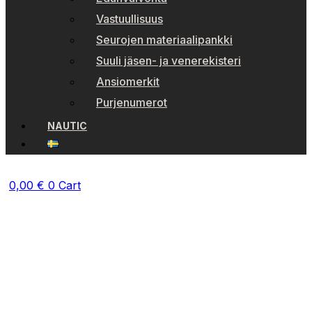
Vastuullisuus
Seurojen materiaalipankki
Suuli jäsen- ja venerekisteri
Ansiomerkit
Purjenumerot
NAUTIC
0,00
€
0
Cart