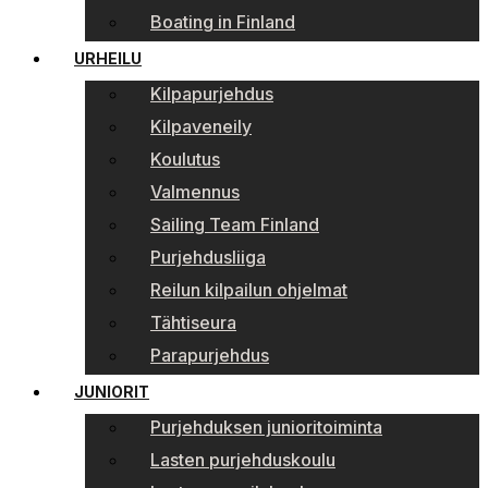
Boating in Finland
URHEILU
Kilpapurjehdus
Kilpaveneily
Koulutus
Valmennus
Sailing Team Finland
Purjehdusliiga
Reilun kilpailun ohjelmat
Tähtiseura
Parapurjehdus
JUNIORIT
Purjehduksen junioritoiminta
Lasten purjehduskoulu