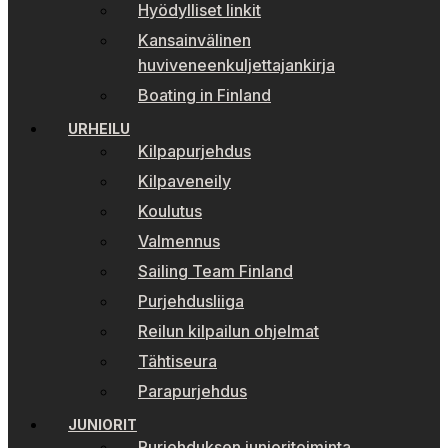
Hyödylliset linkit
Kansainvälinen
huviveneenkuljettajankirja
Boating in Finland
URHEILU
Kilpapurjehdus
Kilpaveneily
Koulutus
Valmennus
Sailing Team Finland
Purjehdusliiga
Reilun kilpailun ohjelmat
Tähtiseura
Parapurjehdus
JUNIORIT
Purjehduksen junioritoiminta