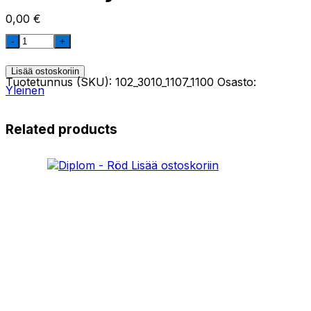
0,00
€
Diplomi
-
Vihreä
(veneily)
Lisää ostoskoriin
quantity
Tuotetunnus (SKU):
102_3010_1107_1100
Osasto:
Yleinen
Related products
Lisää ostoskoriin