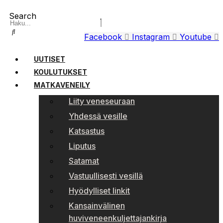
Search
Facebook
Instagram
Youtube
UUTISET
KOULUTUKSET
MATKAVENEILY
Liity veneseuraan
Yhdessä vesille
Katsastus
Liputus
Satamat
Vastuullisesti vesillä
Hyödylliset linkit
Kansainvälinen
huviveneenkuljettajankirja