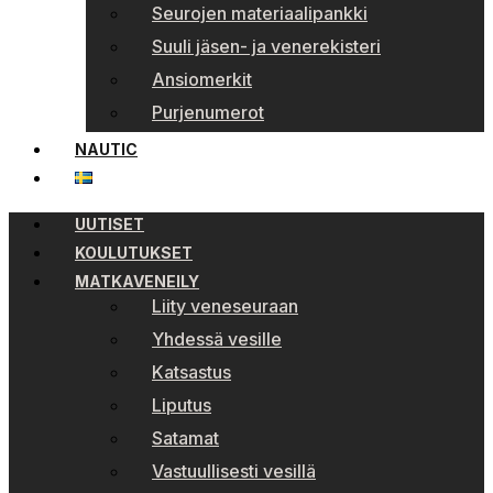
Seurojen materiaalipankki
Suuli jäsen- ja venerekisteri
Ansiomerkit
Purjenumerot
NAUTIC
UUTISET
KOULUTUKSET
MATKAVENEILY
Liity veneseuraan
Yhdessä vesille
Katsastus
Liputus
Satamat
Vastuullisesti vesillä