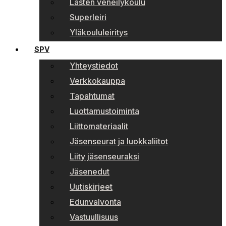
Lasten veneilykoulu
Superleiri
Yläkoululeiritys
SPV
Yhteystiedot
Verkkokauppa
Tapahtumat
Luottamustoiminta
Liittomateriaalit
Jäsenseurat ja luokkaliitot
Liity jäsenseuraksi
Jäsenedut
Uutiskirjeet
Edunvalvonta
Vastuullisuus